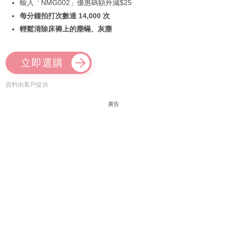
輸入「NMG002」優惠碼額外減$25
每分鐘拍打次數達 14,000 次
輕鬆清除床褥上的塵蟎、灰塵
立即選購
資料由客戶提供
廣告