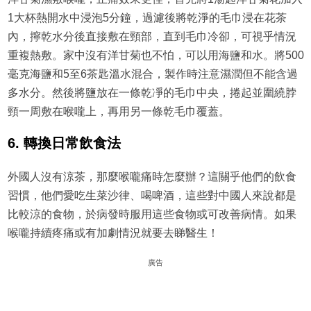
1大杯熱開水中浸泡5分鐘，過濾後將乾淨的毛巾浸在花茶
內，擰乾水分後直接敷在頸部，直到毛巾冷卻，可視乎情況
重複熱敷。家中沒有洋甘菊也不怕，可以用海鹽和水。將500
毫克海鹽和5至6茶匙溫水混合，製作時注意濕潤但不能含過
多水分。然後將鹽放在一條乾凈的毛巾中央，捲起並圍繞脖
頸一周敷在喉嚨上，再用另一條乾毛巾覆蓋。
6. 轉換日常飲食法
外國人沒有涼茶，那麼喉嚨痛時怎麼辦？這關乎他們的飲食
習慣，他們愛吃生菜沙律、喝啤酒，這些對中國人來說都是
比較涼的食物，於病發時服用這些食物或可改善病情。如果
喉嚨持續疼痛或有加劇情況就要去睇醫生！
廣告