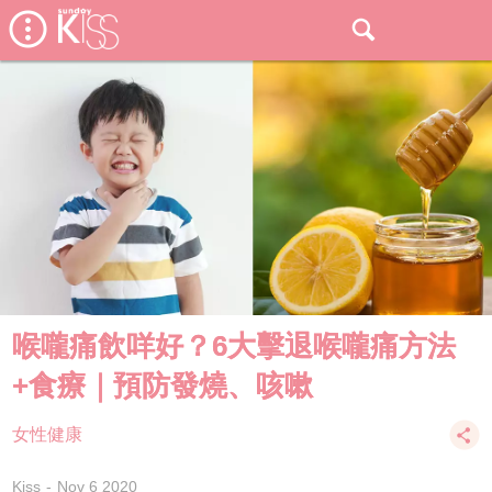
喉嚨痛飲咩好？6大擊退喉嚨痛方法
+食療｜預防發燒、咳嗽
女性健康
Kiss
Nov 6 2020