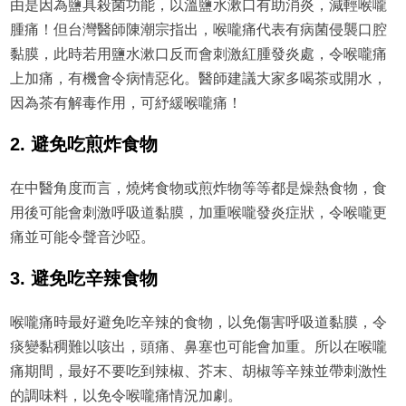
由是因為鹽具殺菌功能，以溫鹽水漱口有助消炎，減輕喉嚨
腫痛！但台灣醫師陳潮宗指出，喉嚨痛代表有病菌侵襲口腔
黏膜，此時若用鹽水漱口反而會刺激紅腫發炎處，令喉嚨痛
上加痛，有機會令病情惡化。醫師建議大家多喝茶或開水，
因為茶有解毒作用，可紓緩喉嚨痛！
2. 避免吃煎炸食物
在中醫角度而言，燒烤食物或煎炸物等等都是燥熱食物，食
用後可能會刺激呼吸道黏膜，加重喉嚨發炎症狀，令喉嚨更
痛並可能令聲音沙啞。
3. 避免吃辛辣食物
喉嚨痛時最好避免吃辛辣的食物，以免傷害呼吸道黏膜，令
痰變黏稠難以咳出，頭痛、鼻塞也可能會加重。所以在喉嚨
痛期間，最好不要吃到辣椒、芥末、胡椒等辛辣並帶刺激性
的調味料，以免令喉嚨痛情況加劇。