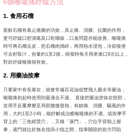
6個喉嚨痛紓緩方法
1. 食用石榴
新鮮石榴有着止痛藥的功效，具止痛、消腫、抗菌的作用，
更可紓緩口腔潰瘍及口乾咽燥，口臭問題亦能改善。喉嚨痛
時可將石榴去皮，把石榴肉搗碎，再用熱水浸泡，冷卻後便
可去籽取汁，份量約1至2個，病發時每天用來漱口8次以上，
對於紓緩喉痛很有效。
2. 用藥油按摩
只要家中有長輩在，就會常備百花油或雙飛人藥水等藥油，
喉嚨痛初起時使用則最適合不過。 直接把藥油塗抹在頸部，
並用手反覆摩擦至局部微微發熱，有鎮痛、消腫、驅風的作
用，大約1至2小時，能紓解或治癒喉嚨痛的不適。或按摩手
背上的「三焦經滎穴」，又稱「液門」，穴位手背朝上握
拳，液門就位於無名指與小指之間，指掌關節的前方凹陷