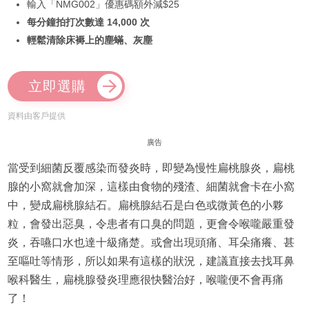
輸入「NMG002」優惠碼額外減$25
每分鐘拍打次數達 14,000 次
輕鬆清除床褥上的塵蟎、灰塵
立即選購
資料由客戶提供
廣告
當受到細菌反覆感染而發炎時，即變為慢性扁桃腺炎，扁桃
腺的小窩就會加深，這樣由食物的殘渣、細菌就會卡在小窩
中，變成扁桃腺結石。扁桃腺結石是白色或微黃色的小夥
粒，會發出惡臭，令患者有口臭的問題，更會令喉嚨嚴重發
炎，吞嚥口水也達十級痛楚。或會出現頭痛、耳朵痛癢、甚
至嘔吐等情形，所以如果有這樣的狀況，建議直接去找耳鼻
喉科醫生，扁桃腺發炎理應很快醫治好，喉嚨便不會再痛
了！