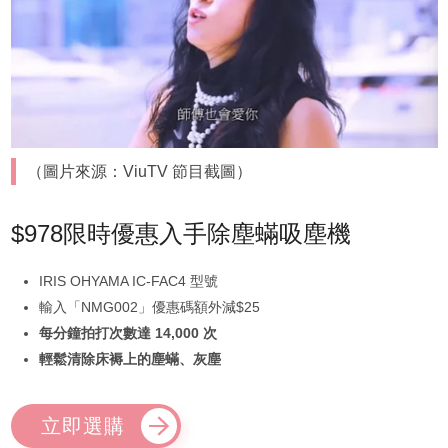
（圖片來源：ViuTV 節目截圖）
$978限時優惠入手除塵蟎吸塵機
IRIS OHYAMA IC-FAC4 型號
輸入「NMG002」優惠碼額外減$25
每分鐘拍打次數達 14,000 次
輕鬆清除床褥上的塵蟎、灰塵
立即選購