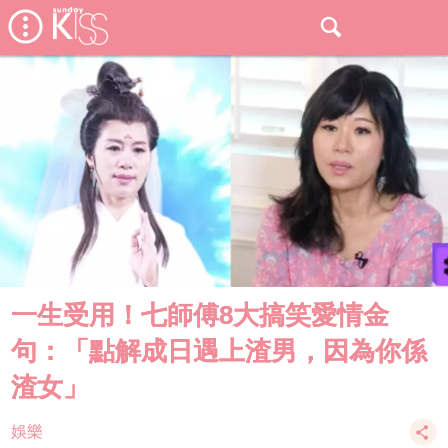
一生受用！​七師傅8大搞笑愛情金
句：「點解成日遇上渣男，因為你係
渣女」
娛樂