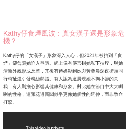
Kathy仔食煙風波：真女漢子還是形象危
機？
Kathy仔的「女漢子」形象深入人心，但2021年被拍到「食
煙」卻曾讓她陷入爭議。網上偶有傳言指她私下抽煙，與她
清新外貌形成反差，其後有傳媒影到她與黃奕晨深夜街頭同
行時扯煙引發粉絲熱議。有人認為這展現她不拘小節的真
我，有人則擔心影響其健康和形象。對比她在節目中大大咧
咧的性格，這類花邊新聞似乎更像她個性的延伸，而非致命
打擊。