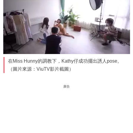
在Miss Hunny的調教下，Kathy仔成功擺出誘人pose。
（圖片來源：ViuTV影片截圖）
廣告