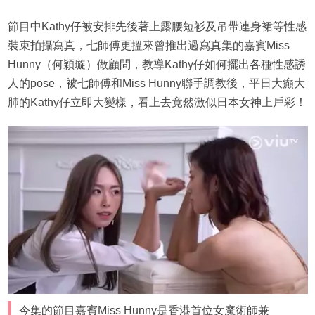
節目中Kathy仔被安排先後著上露腰短衫及吊帶連身裙等性感
裝束拍攝寫真，七師傅更搵來曾推出過寫真集的嘉賓Miss
Hunny（何穎璇）做顧問，教導Kathy仔如何擺出各種性感誘
人的pose，被七師傅和Miss Hunny聯手調教後，平日大癲大
肺的Kathy仔立即大變樣，看上去竟然激似日本女神上戶彩！
今集的節目嘉賓Miss Hunny是香港首位女魔術師兼