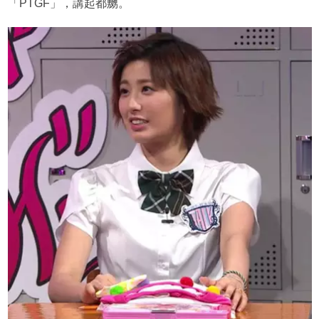
「PTGF」，講起都嬲。