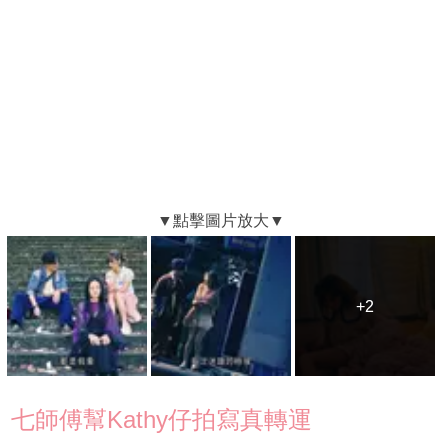
+2
+2
七師傅幫Kathy仔拍寫真轉運