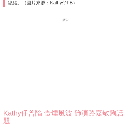
總結。（圖片來源：Kathy仔FB）
廣告
Kathy仔曾陷 食煙風波 飾演路嘉敏夠話
題