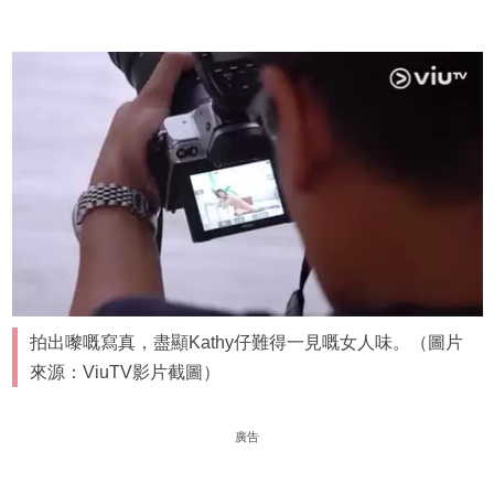
拍出嚟嘅寫真，盡顯Kathy仔難得一見嘅女人味。（圖片
來源：ViuTV影片截圖）
廣告