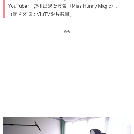
YouTuber，曾推出過寫真集《Miss Hunny Magic》。
（圖片來源：ViuTV影片截圖）
廣告