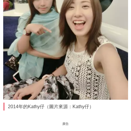
2014年的Kathy仔（圖片來源：Kathy仔）
廣告