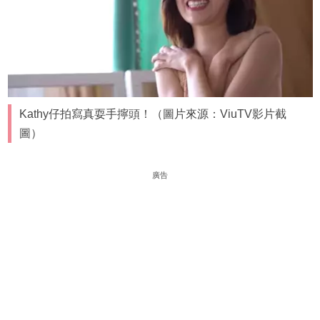
Kathy仔拍寫真耍手擰頭！（圖片來源：ViuTV影片截
圖）
廣告