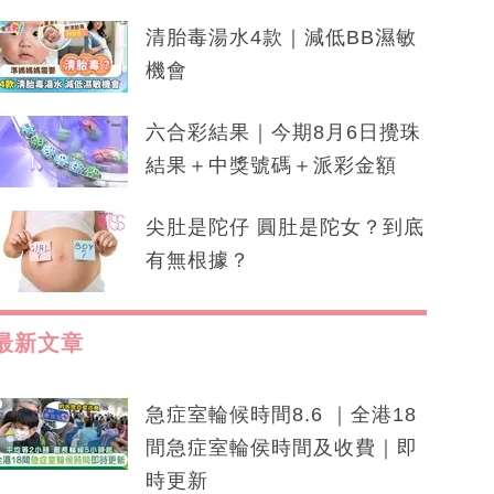
清胎毒湯水4款｜減低BB濕敏
機會
六合彩結果｜今期8月6日攪珠
結果＋中獎號碼＋派彩金額
尖肚是陀仔 圓肚是陀女？到底
有無根據？
最新文章
急症室輪候時間8.6 ｜全港18
間急症室輪侯時間及收費｜即
時更新