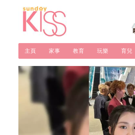
主頁
家事
教育
玩樂
育兒