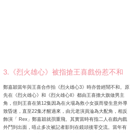
3.《烈火雄心》被指搶王喜戲份惹不和
鄭嘉穎當年與王喜合作拍《烈火雄心3》時亦曾經鬧不和。原
先在《烈火雄心》和《烈火雄心II》都由王喜擔大旗做男主
角，但到王喜在第12集因為在火場為救小女孩而發生意外導
致昏迷，直至22集才醒過來，由元老演員淪為大配角，相反
飾演「 Rex」鄭嘉穎就孭重飛。其實當時有指二人在戲內戲
外鬥到出面，唔止多次被記者影到在鏡頭後零交流。當年有