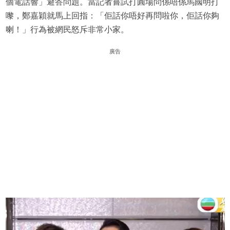
個電話響」避答問題。當記者嘗試打圓場問係唔係馬國明打
嚟，鄭嘉穎就馬上回指：「佢話你唔好再問啦你，佢話你夠
喇！」行為被網民怒斥非常小家。
廣告