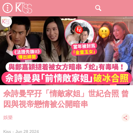
佘詩曼罕孖「情敵家姐」世紀合照 曾
因與視帝戀情被公開暗串
娛樂
Kiss
Jun 28 2024