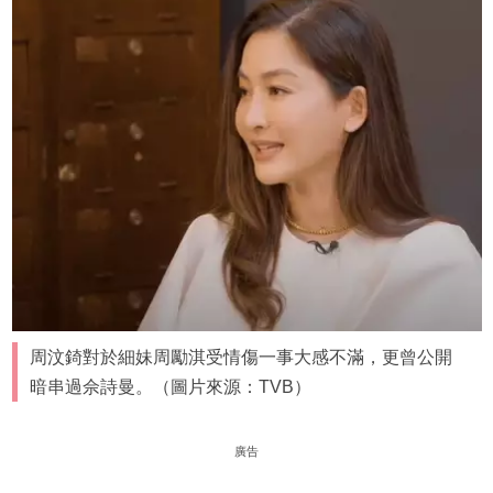
周汶錡對於細妹周勵淇受情傷一事大感不滿，更曾公開
暗串過佘詩曼。（圖片來源：TVB）
廣告