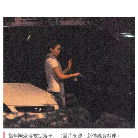
當年阿佘慘被掟落車。（圖片來源：新傳媒資料庫）