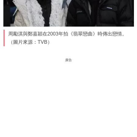
周勵淇與鄭嘉穎在2003年拍《翡翠戀曲》時傳出戀情。
（圖片來源：TVB）
廣告