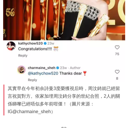
其實早在今年初佘詩曼3度榮獲視后時，周汶錡就已經留
言祝賀對方。依家加埋周汶錡分享的世紀合照，2人的關
係睇嚟已經唔似多年前咁僵！（圖片來源：
IG@charmaine_sheh）