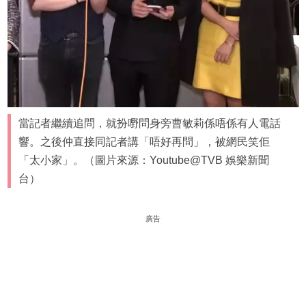
當記者繼續追問，就扮嘢問身旁曹敏莉係唔係有人電話
響。之後仲直接同記者講「唔好再問」，被網民笑佢
「太小家」。（圖片來源：Youtube@TVB 娛樂新聞
台）
廣告