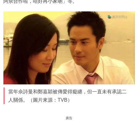
阿佘合作啦，唔好再小家啲」等。
當年佘詩曼和鄭嘉穎被傳愛得癡纏，但一直未有承認二
人關係。（圖片來源：TVB）
廣告