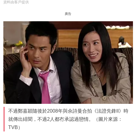
資料由客戶提供
廣告
不過鄭嘉穎隨後於2008年與佘詩曼合拍《法證先鋒II》時
就傳出緋聞，不過2人都冇承認過戀情。（圖片來源：
TVB）