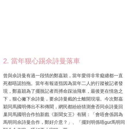
2. 當年狠心踢佘詩曼落車
曾與佘詩曼有過一段情的鄭嘉穎，當年愛得非常癡纏都一直
死都唔認拍拖。當年有報道指因為當年二人的行蹤被記者發
現，鄭嘉穎為了擺脫記者而搏命踩油飛車，最後更在情急之
下，狠心撇下佘詩曼，要佘詩曼截的士離開現場。今次鄭嘉
穎同馬國明傳出不和傳聞，網民都紛紛猜測會否同佘詩曼回
巢同馬國明合作拍新戲《新聞女王》有關：「會唔會係因為
馬明同佘詩曼合作，鄭好介意？」、「擺到明係唔gur馬明同