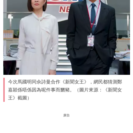
今次馬國明同佘詩曼合作《新聞女王》，網民都猜測鄭
嘉穎係唔係因為呢件事而嬲豬。（圖片來源：《新聞女
王》截圖）
廣告