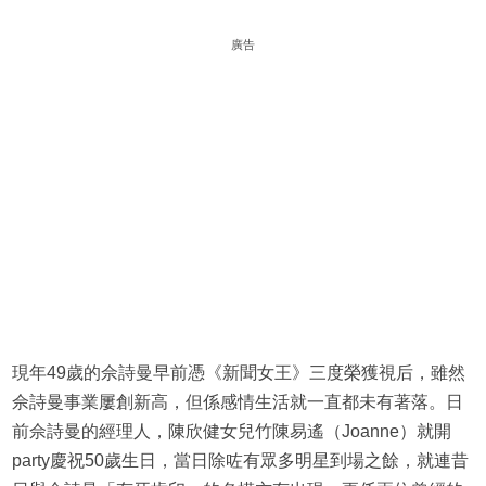
廣告
現年49歲的佘詩曼早前憑《新聞女王》三度榮獲視后，雖然
佘詩曼事業屢創新高，但係感情生活就一直都未有著落。日
前佘詩曼的經理人，陳欣健女兒竹陳易遙（Joanne）就開
party慶祝50歲生日，當日除咗有眾多明星到場之餘，就連昔