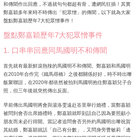
和傳聞作出回應，不過就句句都超有骨，遭網民狂插！其實
鄭嘉穎多年來時不時傳出「犯眾憎」的傳聞，以下就為大家
盤點鄭嘉穎歷年7大犯眾憎事件！
盤點鄭嘉穎歷年7大犯眾憎事件
1. 口串串回應同馬國明不和傳聞
首先就有最新鮮滾熱辣的馬國明不和傳聞。鄭嘉穎和馬國明
在2010年合作完《鐵馬尋橋》之後都關係好好，時不時出嚟
飯聚聯誼，在2020年都依然被拍到馬國明抱住鄭嘉穎兒子合
照，但三年後就突然傳出反面。
早前傳出馬國明將會與湯洛雯遠赴峇里舉行婚禮，當鄭嘉穎
被問到會否出席婚禮時，鄭嘉穎就即刻話自己因為要照顧小
朋友而未必行得開。當記者追問會否另外約馬國明出嚟祝賀
其結婚，鄭嘉穎就話「自己有分數」，又問身旁曹敏莉「邊