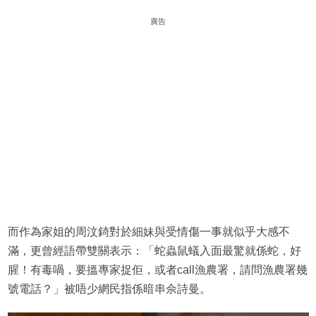
廣告
而作為家姐的周汶錡對於細妹與受情傷一事就似乎大感不
滿，更曾經語帶雙關表示：「蛇蟲鼠蟻入面最驚就係蛇，好
腥！有毒喎，要搵專家捉佢，或者call漁農署，請問漁農署幾
號電話？」被唔少網民指係暗串佘詩曼。