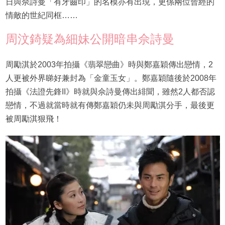
日與佘詩曼「有牙齒印」的名模亦有出現，更係兩位曾經的
情敵的世紀同框……
周汶錡疑為細妹公開暗串佘詩曼
周勵淇於2003年拍攝《翡翠戀曲》時與鄭嘉穎傳出戀情，2
人更被外界睇好兼封為「金童玉女」。鄭嘉穎隨後於2008年
拍攝《法證先鋒II》時就與佘詩曼傳出緋聞，雖然2人都否認
戀情，不過就當時就有傳鄭嘉穎仍未與周勵淇分手，最後更
被周勵淇狠飛！