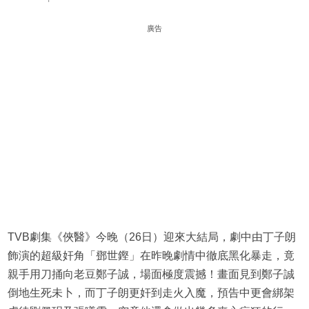
廣告
TVB劇集《俠醫》今晚（26日）迎來大結局，劇中由丁子朗
飾演的超級奸角「鄧世鏗」在昨晚劇情中徹底黑化暴走，竟
親手用刀捅向老豆鄭子誠，場面極度震撼！畫面見到鄭子誠
倒地生死未卜，而丁子朗更奸到走火入魔，預告中更會綁架