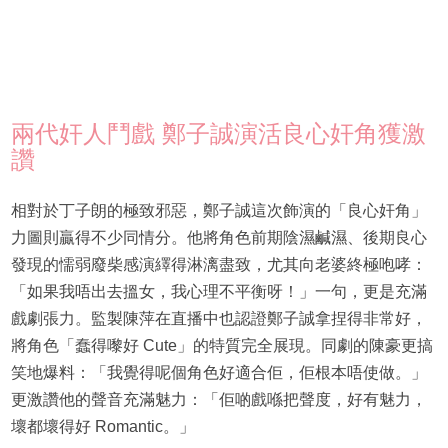
兩代奸人鬥戲 鄭子誠演活良心奸角獲激
讚
相對於丁子朗的極致邪惡，鄭子誠這次飾演的「良心奸角」
力圖則贏得不少同情分。他將角色前期陰濕鹹濕、後期良心
發現的懦弱廢柴感演繹得淋漓盡致，尤其向老婆終極咆哮：
「如果我唔出去搵女，我心理不平衡呀！」一句，更是充滿
戲劇張力。監製陳萍在直播中也認證鄭子誠拿捏得非常好，
將角色「蠢得嚟好 Cute」的特質完全展現。同劇的陳豪更搞
笑地爆料：「我覺得呢個角色好適合佢，佢根本唔使做。」
更激讚他的聲音充滿魅力：「佢啲戲喺把聲度，好有魅力，
壞都壞得好 Romantic。」