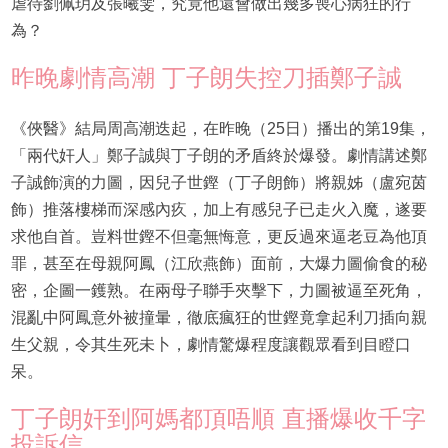
虐待劉佩玥及張曦雯，究竟他還會做出幾多喪心病狂的行
為？
昨晚劇情高潮 丁子朗失控刀插鄭子誠
《俠醫》結局周高潮迭起，在昨晚（25日）播出的第19集，
「兩代奸人」鄭子誠與丁子朗的矛盾終於爆發。劇情講述鄭
子誠飾演的力圖，因兒子世鏗（丁子朗飾）將親姊（盧宛茵
飾）推落樓梯而深感內疚，加上有感兒子已走火入魔，遂要
求他自首。豈料世鏗不但毫無悔意，更反過來逼老豆為他頂
罪，甚至在母親阿鳳（江欣燕飾）面前，大爆力圖偷食的秘
密，企圖一鑊熟。在兩母子聯手夾擊下，力圖被逼至死角，
混亂中阿鳳意外被撞暈，徹底瘋狂的世鏗竟拿起利刀插向親
生父親，令其生死未卜，劇情驚爆程度讓觀眾看到目瞪口
呆。
丁子朗奸到阿媽都頂唔順 直播爆收千字
投訴信