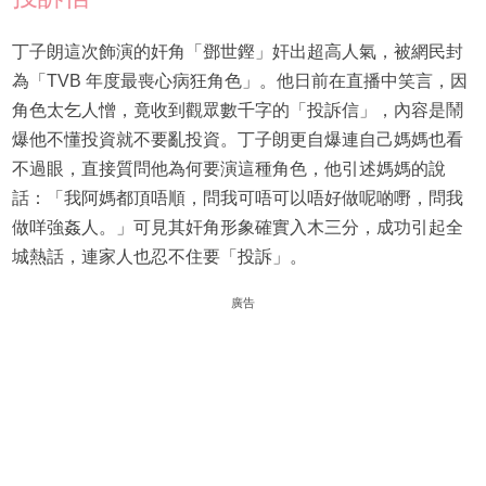
丁子朗這次飾演的奸角「鄧世鏗」奸出超高人氣，被網民封
為「TVB 年度最喪心病狂角色」。他日前在直播中笑言，因
角色太乞人憎，竟收到觀眾數千字的「投訴信」，內容是鬧
爆他不懂投資就不要亂投資。丁子朗更自爆連自己媽媽也看
不過眼，直接質問他為何要演這種角色，他引述媽媽的說
話：「我阿媽都頂唔順，問我可唔可以唔好做呢啲嘢，問我
做咩強姦人。」可見其奸角形象確實入木三分，成功引起全
城熱話，連家人也忍不住要「投訴」。
廣告