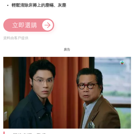
輕鬆清除床褥上的塵蟎、灰塵
立即選購
資料由客戶提供
廣告