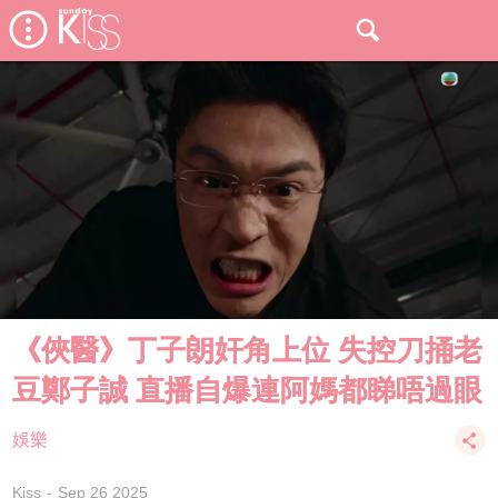
《俠醫》丁子朗奸角上位 失控刀捅老
豆鄭子誠 直播自爆連阿媽都睇唔過眼
娛樂
Kiss
Sep 26 2025