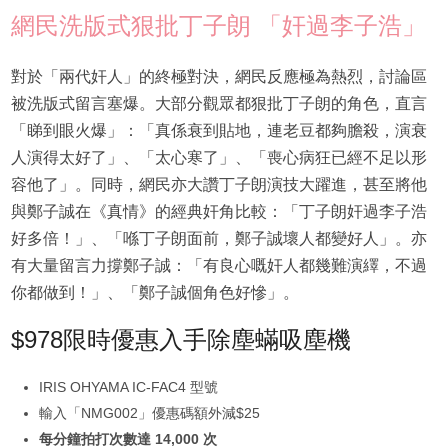
網民洗版式狠批丁子朗 「奸過李子浩」
對於「兩代奸人」的終極對決，網民反應極為熱烈，討論區
被洗版式留言塞爆。大部分觀眾都狠批丁子朗的角色，直言
「睇到眼火爆」：「真係衰到貼地，連老豆都夠膽殺，演衰
人演得太好了」、「太心寒了」、「喪心病狂已經不足以形
容他了」。同時，網民亦大讚丁子朗演技大躍進，甚至將他
與鄭子誠在《真情》的經典奸角比較：「丁子朗奸過李子浩
好多倍！」、「喺丁子朗面前，鄭子誠壞人都變好人」。亦
有大量留言力撐鄭子誠：「有良心嘅奸人都幾難演繹，不過
你都做到！」、「鄭子誠個角色好慘」。
$978限時優惠入手除塵蟎吸塵機
IRIS OHYAMA IC-FAC4 型號
輸入「NMG002」優惠碼額外減$25
每分鐘拍打次數達 14,000 次