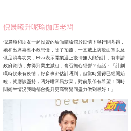
倪晨曦升呢瑜伽店老闆
倪晨曦和朋友一起投資的瑜伽體驗館於疫情下舉行開幕禮，
她和出席嘉賓不敢怠慢，除了拍照，一直戴上防疫面罩以及
做足消毒功夫，Elva表示開業遇上疫情無人能預計，有申請
政府資助，亦得到業主減租，會否擔心經營？佢話：「計劃
嘅時候未有疫情，好多事都估計唔到，但當時覺得已經開始
咗，就應該堅持，唔好咁容易放棄，對前景係有希望！同時
間衞生情況我哋都會提升更高警覺同盡力做到最好！」