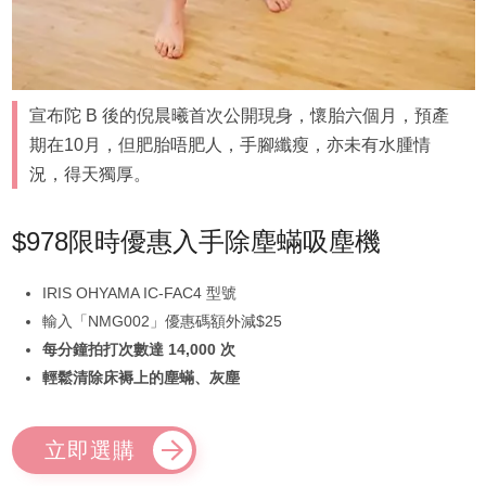
宣布陀 B 後的倪晨曦首次公開現身，懷胎六個月，預產
期在10月，但肥胎唔肥人，手腳纖瘦，亦未有水腫情
況，得天獨厚。
$978限時優惠入手除塵蟎吸塵機
IRIS OHYAMA IC-FAC4 型號
輸入「NMG002」優惠碼額外減$25
每分鐘拍打次數達 14,000 次
輕鬆清除床褥上的塵蟎、灰塵
立即選購