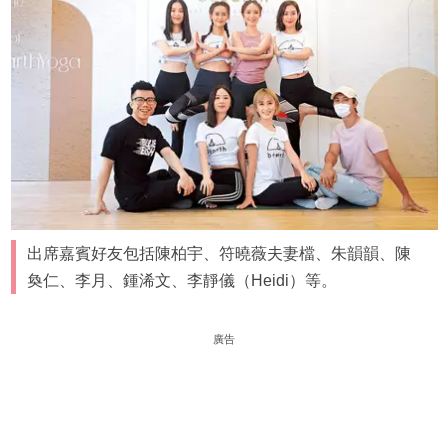
出席嘉賓好友包括陳柏宇、符曉薇夫妻檔、朱韻韻、陳
奐仁、李月、鍾浠文、李靜儀（Heidi）等。
廣告