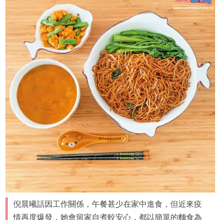
倪晨曦話因工作關係，午餐甚少在家中進食，但近來疫
情再度爆發，她會留家自煮較安心，都以簡單的麵食為