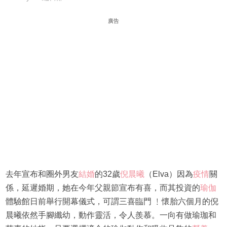
廣告
去年宣布和圈外男友
結婚
的32歲
倪晨曦
（Elva）因為
疫情
關
係，延遲婚期，她在今年父親節宣布有喜，而其投資的
瑜伽
體驗館日前舉行開幕儀式，可謂三喜臨門 ﹗懷胎六個月的倪
晨曦依然手腳纖幼，動作靈活，令人羨慕。一向有做瑜珈和