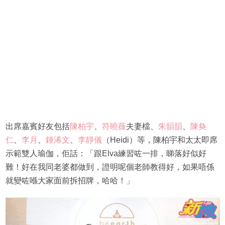
出席嘉賓好友包括
陳柏宇
、
符曉薇
夫妻檔、
朱韻韻
、
陳奐
仁
、
李月
、
鍾浠文
、
李靜儀
（Heidi）等，陳柏宇和太太即席
示範雙人瑜伽，佢話：「跟Elva練習咗一排，睇落好似好
難！好在我同老婆都做到，證明呢個老師教得好，如果唔係
就變咗喺大家面前拆招牌，哈哈！」