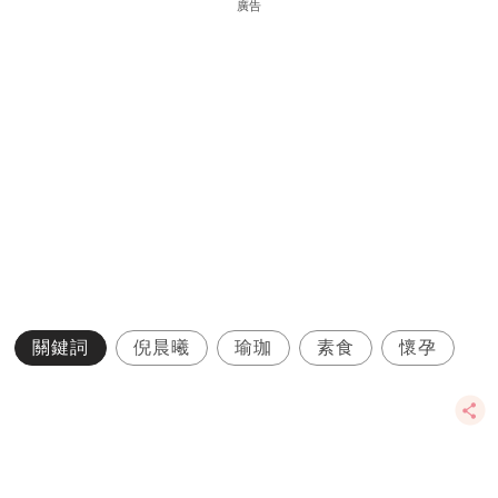
廣告
關鍵詞
倪晨曦
瑜珈
素食
懷孕