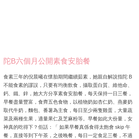
陀B六個月公開素食安胎餐
食素三年的倪晨曦在懷胎期間繼續茹素，她親自解說指陀 B
不能食素的謬誤，只要有均衡飲食，攝取蛋白質、維他命、
鈣、鐵、鋅，她大方分享素食安胎餐，每天保持一日三餐，
早餐盡量豐富，食齊五色食物，以植物奶如杏仁奶、燕麥奶
取代牛奶，麵包、番薯為主食，每日至少兩隻雞蛋，大量蔬
菜及兩種生果，適量果仁及芝麻粉等。早餐如此大份量，女
神真的吃得下？佢話：「 如果早餐真係食得太飽會 skip 午
餐，直接等到下午茶，之後晚餐，每日一定食足三餐，不過