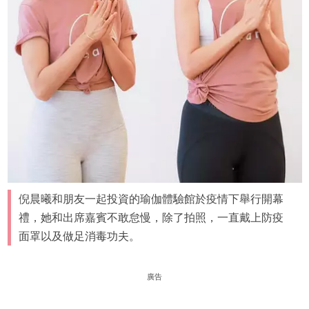
倪晨曦和朋友一起投資的瑜伽體驗館於疫情下舉行開幕
禮，她和出席嘉賓不敢怠慢，除了拍照，一直戴上防疫
面罩以及做足消毒功夫。
廣告