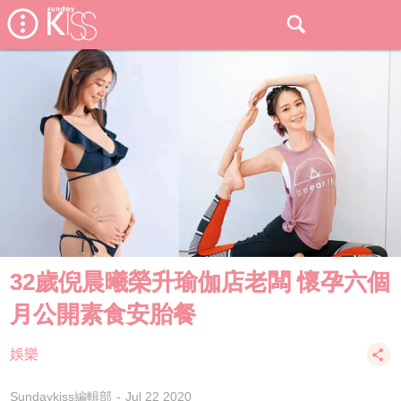
32歲倪晨曦榮升瑜伽店老闆 懷孕六個
月公開素食安胎餐
娛樂
Sundaykiss編輯部
Jul 22 2020