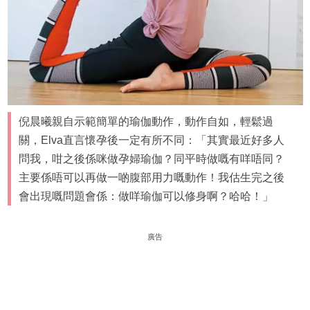
倪晨曦親自示範簡單的瑜伽動作，動作自如，輕鬆過
關，Elva直言懷孕後一定有所不同：「其實最近好多人
問我，咁之後係咪做孕婦瑜伽？同平時做嘅有咩唔同？
主要係唔可以再做一啲腹部用力嘅動作！我估生完之後
會出現嘅問題會係：做咩瑜伽可以修身啊？哈哈！」
廣告