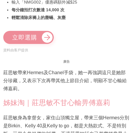
輸入「NMG002」優惠碼額外減$25
每分鐘拍打次數達 14,000 次
輕鬆清除床褥上的塵蟎、灰塵
立即選購
資料由客戶提供
廣告
莊思敏帶來Hermes及Chanel手袋，她一再強調這只是她部
分珍藏，又表示下次再帶其他上節目介紹，明顯不甘心輸給
傅嘉莉。
姊妹淘｜莊思敏不甘心輸畀傅嘉莉
莊思敏身為拿督女，家住山頂獨立屋，帶來三個Hermes分別
是Birkin、Kelly 40及Kelly to go，都是大熱款式、不是特別