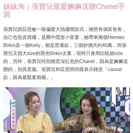
姊妹淘｜張寶兒最愛嫲嫲送贈Chanel手
袋
張寶兒跟莊思敏一樣偏愛大熱優閒款式，雖然有個富爸爸，
自己也投資買樓，是圈中隱形小富婆，她帶來兩個Hermes
Birkin及一個Kelly，都是普通款，三個炒價共約40萬，而張
寶兒又指大size的黑色Birkin太重，現時只會用比較細size
的，另外，張寶兒特別鍾意深紅色的Chanel，因為是嫲嫲送
贈的，別具意義。張寶兒和莊思明同樣表示鍾意「causal
款，因為最緊要易襯」。