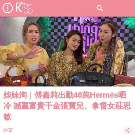
姊妹淘｜傅嘉莉出動46萬Hermès晒
冷 撼贏富貴千金張寶兒、拿督女莊思
敏
娛樂