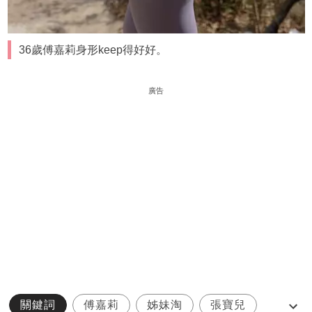
36歲傅嘉莉身形keep得好好。
廣告
關鍵詞
傅嘉莉
姊妹淘
張寶兒