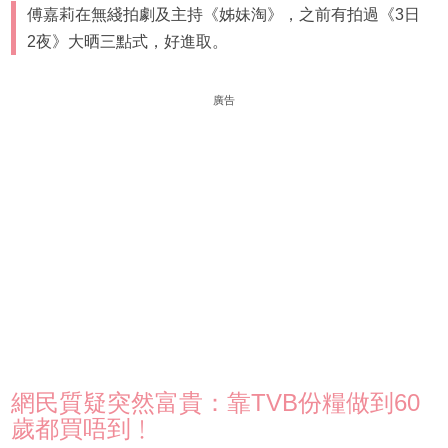
傅嘉莉在無綫拍劇及主持《姊妹淘》，之前有拍過《3日
2夜》大晒三點式，好進取。
廣告
網民質疑突然富貴：靠TVB份糧做到60
歲都買唔到﹗