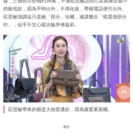
版，三個合共炒價約36萬，不過莊思敏話自己其實鍾意最小
的銀包款，因為平時出外，不用化妝，帶個電話便可出外。
莊思敏強調這只是她「部分」珍藏，連講幾次「呢度係部分
咋」，似乎不甘心呢次輸畀傅嘉莉。
莊思敏帶來的都是大熱普通款，因為最緊要易襯。
廣告