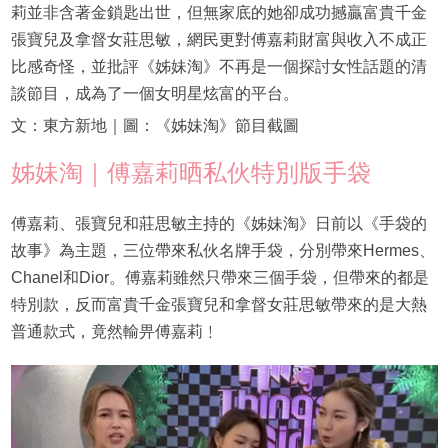
莉並非含著金鎖匙出世，但無家底的她卻成功撼贏富貴千金
張寶兒及拿督女莊思敏，網民更對傅嘉莉財富與收入不成正
比感奇怪，並批評《姊妹淘》不再是一個探討女性話題的清
談節目，成為了一個女明星炫富的平台。
文：東方新地｜圖：《姊妹淘》節目截圖
姊妹淘｜傅嘉莉晒私伙特別版手袋
傅嘉莉、張寶兒和莊思敏主持的《姊妹淘》日前以《手袋的
故事》為主題，三位帶來私伙名牌手袋，分別帶來Hermes、
Chanel和Dior。傅嘉莉雖然只帶來三個手袋，但帶來的都是
特別款，反而富貴千金張寶兒和拿督女莊思敏帶來的是大熱
普通款式，竟然輸畀傅嘉莉﹗