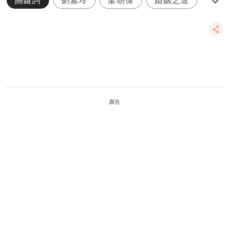
關鍵詞
劉嘉玲
梁朝偉
婚姻之道
兩性關係
廣告