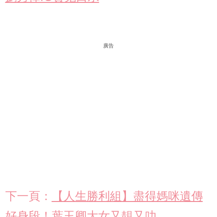
廣告
下一頁：
【人生勝利組】盡得媽咪遺傳
好身段！葉玉卿大女又靚又叻