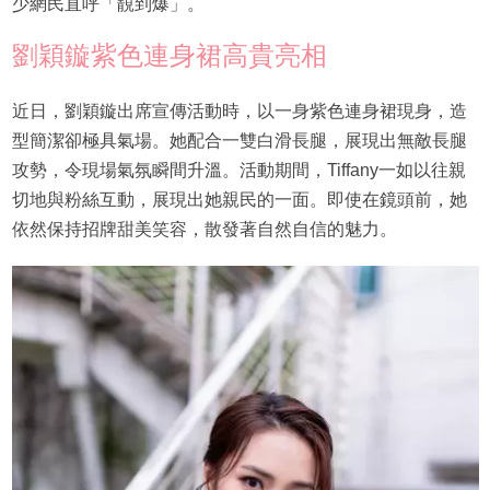
少網民直呼「靚到爆」。
劉穎鏇紫色連身裙高貴亮相
近日，劉穎鏇出席宣傳活動時，以一身紫色連身裙現身，造
型簡潔卻極具氣場。她配合一雙白滑長腿，展現出無敵長腿
攻勢，令現場氣氛瞬間升溫。活動期間，Tiffany一如以往親
切地與粉絲互動，展現出她親民的一面。即使在鏡頭前，她
依然保持招牌甜美笑容，散發著自然自信的魅力。