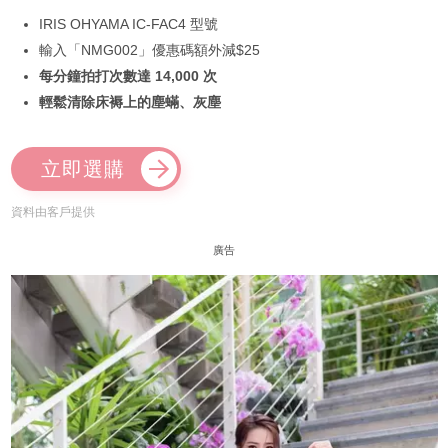
IRIS OHYAMA IC-FAC4 型號
輸入「NMG002」優惠碼額外減$25
每分鐘拍打次數達 14,000 次
輕鬆清除床褥上的塵蟎、灰塵
立即選購
資料由客戶提供
廣告