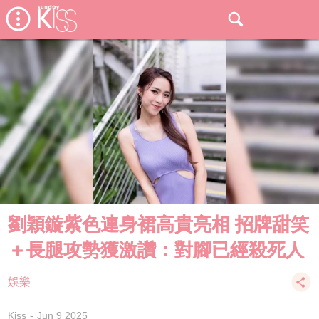
劉穎鏇紫色連身裙高貴亮相 招牌甜笑
＋長腿攻勢獲激讚：對腳已經殺死人
娛樂
Kiss
Jun 9 2025