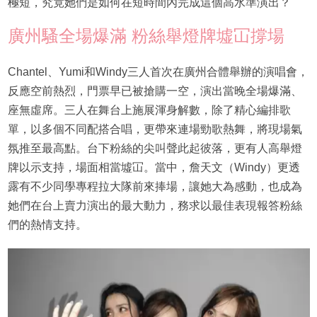
極短，究竟她們是如何在短時間內完成這個高水準演出？
廣州騷全場爆滿 粉絲舉燈牌墟冚撐場
Chantel、Yumi和Windy三人首次在廣州合體舉辦的演唱會，
反應空前熱烈，門票早已被搶購一空，演出當晚全場爆滿、
座無虛席。三人在舞台上施展渾身解數，除了精心編排歌
單，以多個不同配搭合唱，更帶來連場勁歌熱舞，將現場氣
氛推至最高點。台下粉絲的尖叫聲此起彼落，更有人高舉燈
牌以示支持，場面相當墟冚。當中，詹天文（Windy）更透
露有不少同學專程拉大隊前來捧場，讓她大為感動，也成為
她們在台上賣力演出的最大動力，務求以最佳表現報答粉絲
們的熱情支持。