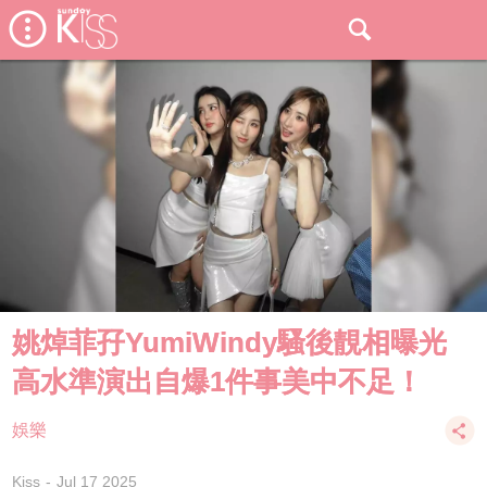
姚焯菲孖YumiWindy騷後靚相曝光
高水準演出自爆1件事美中不足！
娛樂
Kiss
Jul 17 2025