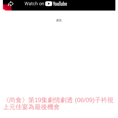
廣告
《尚食》第19集劇情劇透 (06/09)子衿視
上元佳宴為最後機會