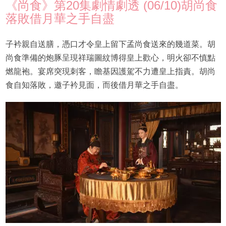
《尚食》第20集劇情劇透 (06/10)胡尚食
落敗借月華之手自盡
子衿親自送膳，憑口才令皇上留下孟尚食送來的幾道菜。胡
尚食準備的炮豚呈現祥瑞圖紋博得皇上歡心，明火卻不慎點
燃龍袍。宴席突現刺客，瞻基因護駕不力遭皇上指責。胡尚
食自知落敗，邀子衿見面，而後借月華之手自盡。