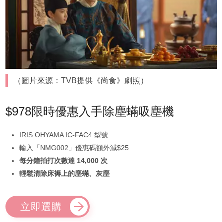
（圖片來源：TVB提供《尚食》劇照）
$978限時優惠入手除塵蟎吸塵機
IRIS OHYAMA IC-FAC4 型號
輸入「NMG002」優惠碼額外減$25
每分鐘拍打次數達 14,000 次
輕鬆清除床褥上的塵蟎、灰塵
立即選購