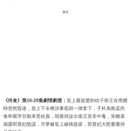
廣告
《尚食》第16-20集劇情劇透：
皇上最寵愛的幼子衛王在用膳
時突然昏迷，皇上下令將涉事庖廚一律拿下，子衿為救孟尚
食和紫萍甘願承受杖責，胡善祥診出衛王並非中毒，朱瞻基
揭露郭貴妃陰謀，月華被皇上破格提拔，郭貴妃大怒要廢掉