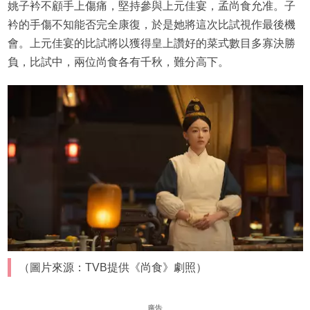
姚子衿不顧手上傷痛，堅持參與上元佳宴，孟尚食允准。子
衿的手傷不知能否完全康復，於是她將這次比試視作最後機
會。上元佳宴的比試將以獲得皇上讚好的菜式數目多寡決勝
負，比試中，兩位尚食各有千秋，難分高下。
（圖片來源：TVB提供《尚食》劇照）
廣告