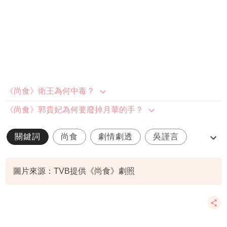
《尚食》衛王為何中毒？
《尚食》郭貴妃為何要廢掉月華的手？
關鍵詞
尚食
劇情劇透
吳謹言
許凱
圖片來源：TVB提供《尚食》劇照