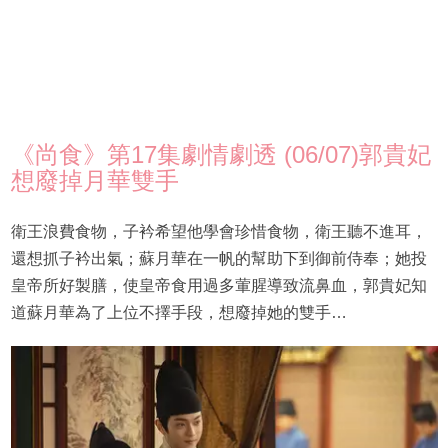
《尚食》第17集劇情劇透 (06/07)郭貴妃
想廢掉月華雙手
衛王浪費食物，子衿希望他學會珍惜食物，衛王聽不進耳，
還想抓子衿出氣；蘇月華在一帆的幫助下到御前侍奉；她投
皇帝所好製膳，使皇帝食用過多葷腥導致流鼻血，郭貴妃知
道蘇月華為了上位不擇手段，想廢掉她的雙手…