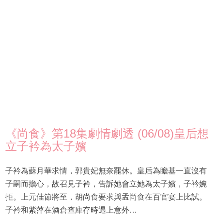
《尚食》第18集劇情劇透 (06/08)皇后想
立子衿為太子嬪
子衿為蘇月華求情，郭貴妃無奈罷休。皇后為瞻基一直沒有
子嗣而擔心，故召見子衿，告訴她會立她為太子嬪，子衿婉
拒。上元佳節將至，胡尚食要求與孟尚食在百官宴上比試。
子衿和紫萍在酒倉查庫存時遇上意外…