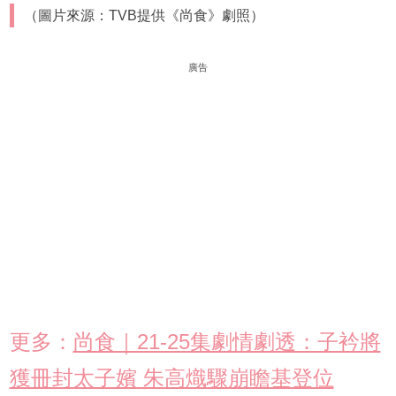
（圖片來源：TVB提供《尚食》劇照）
廣告
更多：
尚食｜21-25集劇情劇透：子衿將
獲冊封太子嬪 朱高熾驟崩瞻基登位