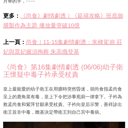
月華的手，⋯⋯
更多：
《尚食》劇情劇透｜《延禧攻略》班底御
膳製作為主題 播放量突破10億
上一頁：
尚食｜11-15集劇情劇透：朱棣駕崩 莊
妃與眾妃嬪須殉葬 朱高熾登基
《尚食》第16集劇情劇透 (06/06)幼子衛
王懷疑中毒子衿承受杖責
皇上最寵愛的幼子衛王在用膳時突然昏迷，胡尚食指孟尚食
呈上的鹿角菜有毒，皇上下令把涉事庖廚一律拿下。子衿為
救孟尚食和紫萍甘願承受杖責。子衿向皇后示警，善祥診出
衛王並非中毒，瞻基決定帶衛王到自己宮中養病。