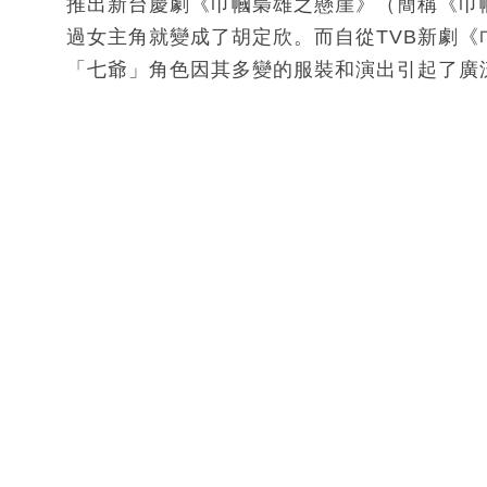
推出新台慶劇《巾幗梟雄之懸崖》（簡稱《巾
過女主角就變成了胡定欣。而自從TVB新劇
「七爺」角色因其多變的服裝和演出引起了廣