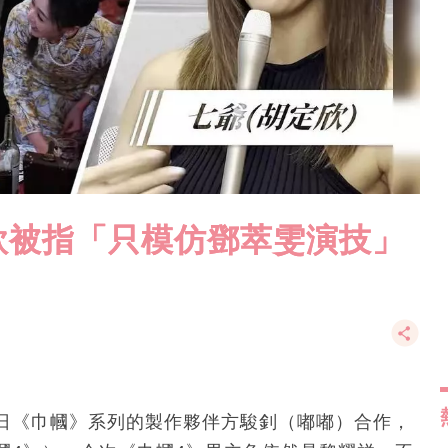
欣被指「只模仿鄧萃雯演技」
昔日《巾幗》系列的製作夥伴方駿釗（嘟嘟）合作，