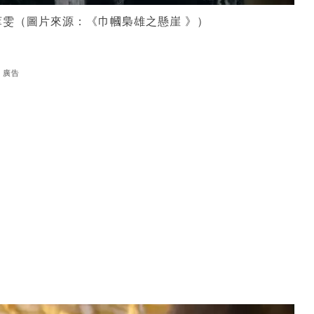
雯（圖片來源：《巾幗梟雄之懸崖 》）
廣告