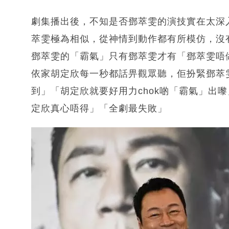
劇集播出後，不知是否鄧萃雯的演技實在太深
萃雯極為相似，從神情到動作都有所模仿，沒
鄧萃雯的「霸氣」只有鄧萃雯才有「鄧萃雯唔
依家胡定欣每一秒都話畀觀眾聽，佢扮緊鄧萃
到」「胡定欣就要好用力chok啲「霸氣」出
定欣真心唔得」「全劇最失敗」