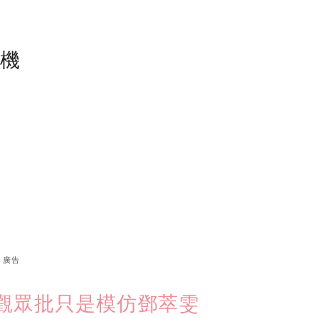
塵機
廣告
觀眾批只是模仿鄧萃雯