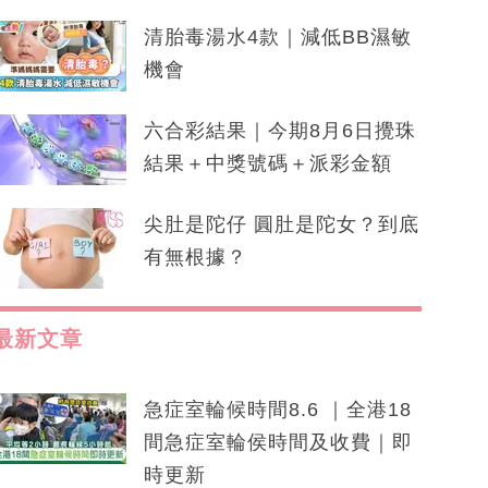
清胎毒湯水4款｜減低BB濕敏
機會
六合彩結果｜今期8月6日攪珠
結果＋中獎號碼＋派彩金額
尖肚是陀仔 圓肚是陀女？到底
有無根據？
最新文章
急症室輪候時間8.6 ｜全港18
間急症室輪侯時間及收費｜即
時更新