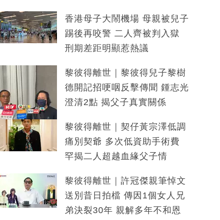
香港母子大鬧機場 母親被兒子
踢後再咬警 二人齊被判入獄
刑期差距明顯惹熱議
黎彼得離世｜黎彼得兒子黎樹
德開記招哽咽反擊傳聞 鍾志光
澄清2點 揭父子真實關係
黎彼得離世｜契仔黃宗澤低調
痛別契爺 多次低資助手術費
罕揭二人超越血緣父子情
黎彼得離世｜許冠傑親筆悼文
送別昔日拍檔 傳因1個女人兄
弟決裂30年 親解多年不和恩