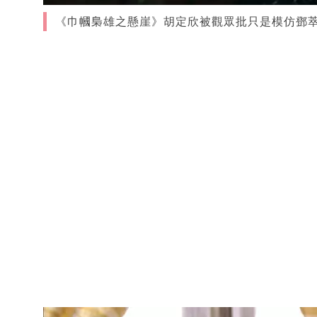
《巾幗梟雄之懸崖》胡定欣被觀眾批只是模仿鄧萃