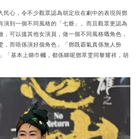
入民心，令不少觀眾認為胡定欣在劇中的表現與鄧
有演到一個不同風格的「七爺」。而且觀眾更認為
做，可以搵其他女演員，做一個不同風格嘅角色，
雯，而唔係演好個角色」「鄧既霸氣真係無人扮
嚟」「基本上睇巾幗，都係睇呢鄧萃雯同黎耀祥，胡