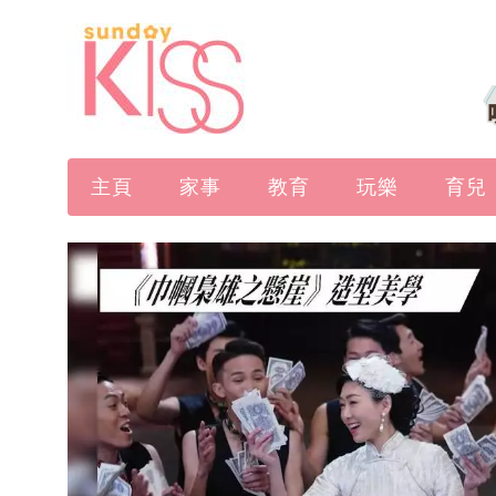
主頁
家事
教育
玩樂
育兒