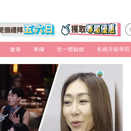
健康
專欄
世一體驗館
爸媽升呢學院