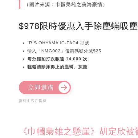
（圖片來源：巾幗梟雄之義海豪情）
$978限時優惠入手除塵蟎吸
IRIS OHYAMA IC-FAC4 型號
輸入「NMG002」優惠碼額外減$25
每分鐘拍打次數達 14,000 次
輕鬆清除床褥上的塵蟎、灰塵
立即選購
資料由客戶提供
《巾幗梟雄之懸崖》胡定欣被