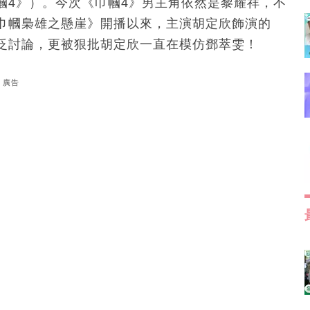
幗4》）。今次《巾幗4》男主角依然是黎耀祥，不
《巾幗梟雄之懸崖》開播以來，主演胡定欣飾演的
泛討論，更被狠批胡定欣一直在模仿鄧萃雯！
廣告