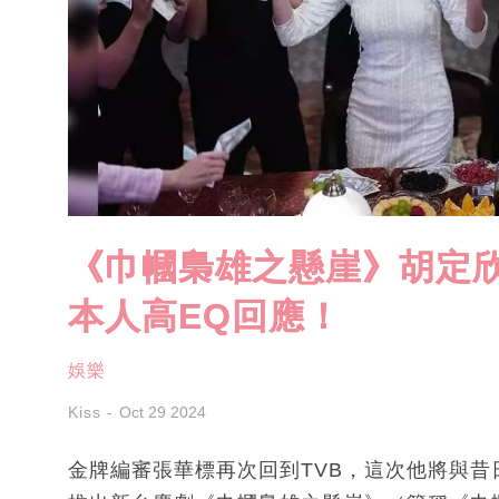
《巾幗梟雄之懸崖》胡定
本人高EQ回應！
娛樂
Kiss
Oct 29 2024
金牌編審張華標再次回到TVB，這次他將與