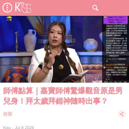
師傅點算｜嘉寶師傅驚爆觀音原是男
兒身！拜太歲拜錯神隨時出事？
娛樂
Kiss
Jul 8 2026