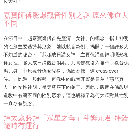
位大神？
嘉寶師傅驚爆觀音性別之謎 原來佛道大
不同
在節目中，趙嘉寶師傅首先釐清「女神」的概念，指出神明
的性別主要基於其形象。她以觀音為例，揭開了一個許多人
不知道的秘密：「我哋成日講女神，主要係講個神明嘅形相
係女性。啲人成日講觀音娘娘，其實佛教引入嚟時，觀音係
男兒身，中原觀音係女兒身，係因為佛、道 cross over
咗。」她進一步解釋，道教中的觀音其實是名為「慈航真
人」的女性神明，是天尊座下的弟子。因此，觀音在佛教與
道教中有著不同的性別形象，這也解釋了為何大眾對其性別
一直存有疑惑。
拜太歲必拜「眾星之母」斗姆元君 拜錯
隨時冇運行