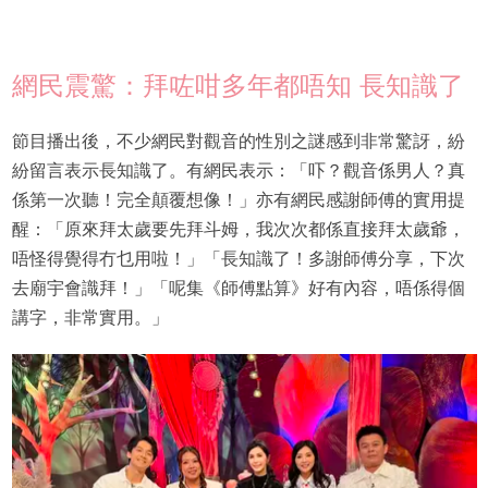
網民震驚：拜咗咁多年都唔知 長知識了
節目播出後，不少網民對觀音的性別之謎感到非常驚訝，紛
紛留言表示長知識了。有網民表示：「吓？觀音係男人？真
係第一次聽！完全顛覆想像！」亦有網民感謝師傅的實用提
醒：「原來拜太歲要先拜斗姆，我次次都係直接拜太歲爺，
唔怪得覺得冇乜用啦！」「長知識了！多謝師傅分享，下次
去廟宇會識拜！」「呢集《師傅點算》好有內容，唔係得個
講字，非常實用。」