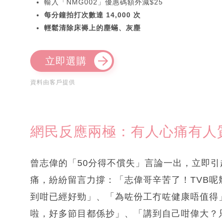
輸入「NMG002」優惠碼額外減$25
每分鐘拍打次數達 14,000 次
輕鬆清除床褥上的塵蟎、灰塵
立即選購
資料由客戶提供
網民反應兩極：有人心痛有人
曾志偉的「50分得不償失」言論一出，立即
痛，紛紛留言力撐：「志偉哥辛苦了！TVB
到咁已經好勁」、「為咗份工冇咗健康唔值得
啦，好多節目都係抄」、「講到自己咁偉大？