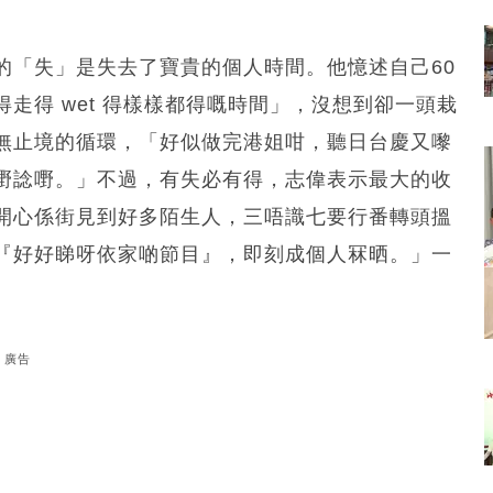
的「失」是失去了寶貴的個人時間。他憶述自己60
走得 wet 得樣樣都得嘅時間」，沒想到卻一頭栽
永無止境的循環，「好似做完港姐咁，聽日台慶又嚟
嘢諗嘢。」不過，有失必有得，志偉表示最大的收
開心係街見到好多陌生人，三唔識七要行番轉頭搵
『好好睇呀依家啲節目』，即刻成個人冧晒。」一
。
廣告