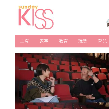
主頁
家事
教育
玩樂
育兒