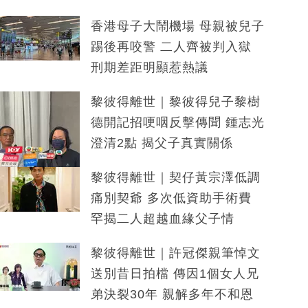
香港母子大鬧機場 母親被兒子
踢後再咬警 二人齊被判入獄
刑期差距明顯惹熱議
黎彼得離世｜黎彼得兒子黎樹
德開記招哽咽反擊傳聞 鍾志光
澄清2點 揭父子真實關係
黎彼得離世｜契仔黃宗澤低調
痛別契爺 多次低資助手術費
罕揭二人超越血緣父子情
黎彼得離世｜許冠傑親筆悼文
送別昔日拍檔 傳因1個女人兄
弟決裂30年 親解多年不和恩