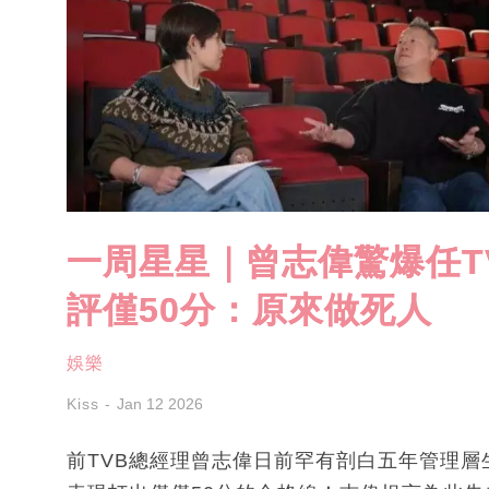
一周星星｜曾志偉驚爆任T
評僅50分：原來做死人
娛樂
Kiss
Jan 12 2026
前TVB總經理曾志偉日前罕有剖白五年管理