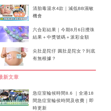
清胎毒湯水4款｜減低BB濕敏
機會
六合彩結果｜今期8月6日攪珠
結果＋中獎號碼＋派彩金額
尖肚是陀仔 圓肚是陀女？到底
有無根據？
最新文章
急症室輪候時間8.6 ｜全港18
間急症室輪侯時間及收費｜即
時更新