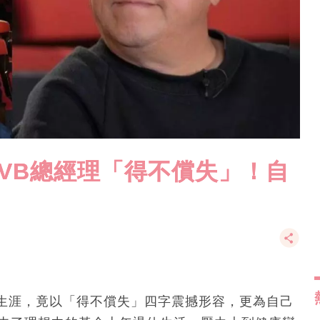
VB總經理「得不償失」！自
層生涯，竟以「得不償失」四字震撼形容，更為自己