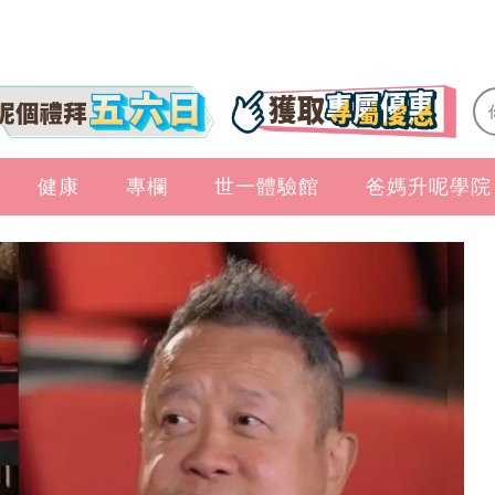
健康
專欄
世一體驗館
爸媽升呢學院