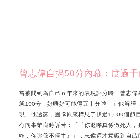
曾志偉自揭50分內幕：度過
當被問到為自己五年來的表現評分時，曾志偉
就100分，好唔好可能得五十分啦。」他解
現。他透露，團隊原來構思了超過1,000個
有同事辭職時訴苦：「『你返嚟真係做死人，
咋，你哋係不停手』」，志偉這才意識到自己