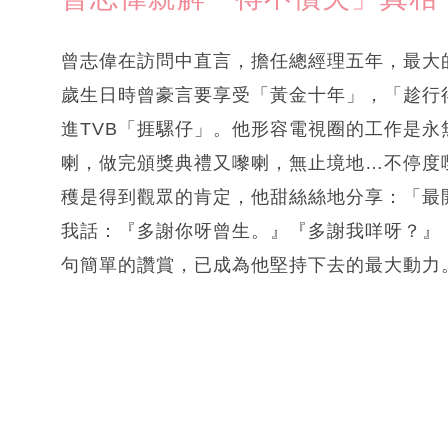
曾志偉在訪問中直言，擔任總經理五年，最大
歲生日時曾豪言要享受「黃金十年」，「趁行得
進TVB「捱騾仔」。他形容電視圈的工作是
喇，做完頒獎典禮又嚟喇，無止境地…不停度
穫是得到觀眾的肯定，他甜絲絲地分享：「最
我話：『多謝你呀曾生。』『多謝我咩呀？』
句簡單的讚賞，已成為他堅持下去的最大動力