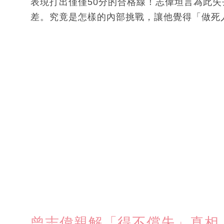
表現打出僅僅50分的合格線！志偉坦言為此
差。究竟是怎樣的內部挑戰，讓他覺得「做死
曾志偉親解「得不償失」真相