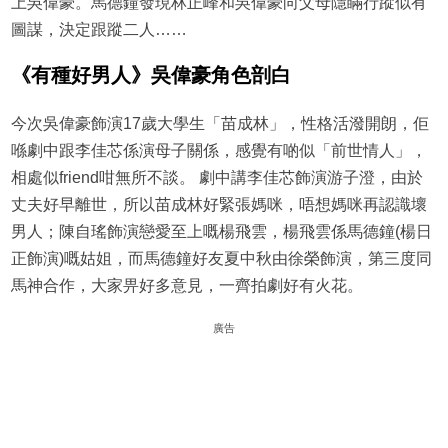
上吳偉豪。馬德鐘發現林正峰和吳偉豪向父母隱瞞行蹤似有
圖謀，決定跟蹤二人……
《有種好男人》吳偉豪角色剖白
今次吳偉豪飾演17歲大學生「苗成林」，性格活潑開朗，佢
喺劇中跟李佳芯係演母子關係，感覺有啲似「前世情人」，
相處似friend咁無所不談。 劇中講李佳芯飾演游子澄，由於
丈夫好早離世，所以苗成林好緊張媽咪，唔想媽咪再認識壞
男人；陳自瑤飾演戀愛至上嘅楊飛雲，楊飛雲係馬德鐘(楊日
正飾演)嘅姑姐，而馬德鐘好友夏中秋由徐榮飾演，第三度同
馬神合作，大家畀好多意見，一齊拍劇好有火花。
廣告