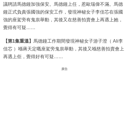
議聘請馬德鐘加強保安。馬德鐘上任，惹歐瑞偉不滿。馬德
鐘正式負責張國強的保安工作，發現神秘女子李佳芯在張國
強的座駕旁有鬼祟舉動，其後又在慈善拍賣會上再遇上她，
覺得有可疑……
【第1集重溫】
馬德鐘工作期間發現神秘女子游子澄（ Ali李
佳芯 ）喺蔣天定嘅座駕旁鬼祟舉動，其後又喺慈善拍賣會上
再遇上佢，覺得好有可疑……
廣告