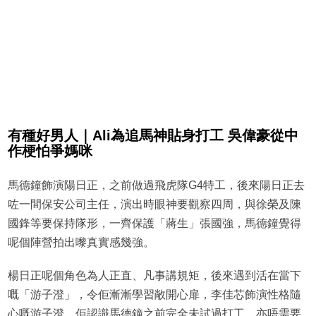
有種好男人｜Ali為追馬神貼身打工 吳偉豪從中
作梗怕爭媽咪
馬德鐘飾演陽日正，之前做過飛虎隊G4特工，後來陽日正去
咗一間保安公司主任，演出時眼神要觀察四周，與徐榮及陳
國鋒等要保持隊形，一齊保護「蔣生」張國強，馬德鐘覺得
呢個陣營拍出嚟真實感幾強。
楊日正呢個角色為人正直、凡事講規矩，後來遇到活在當下
嘅「游子澄」，令佢漸漸學習敞開心扉，李佳芯飾演性格隨
心嘅游子澄，佢認識馬德鐘之前完全未試過打工，亦唔需要