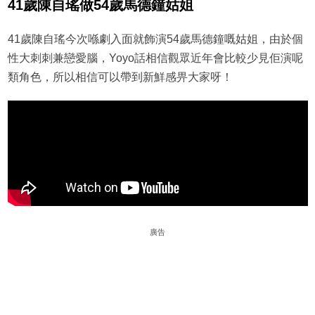
41歲陳自瑤做54歲馬德鐘姑姐
41歲陳自瑤今次喺劇入面就飾演54歲馬德鐘嘅姑姐，由於個
性大刺刺兼戀愛腦，Yoyo話相信觀眾近年會比較少見佢演呢
類角色，所以相信可以帶到新鮮感畀大家呀！
廣告