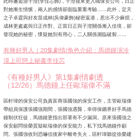
此時邂逅游子澄(李佳芯飾)，子澄後來更入職保安公司，日正
對她漸生情愫，兩人的感情卻面臨重重考驗……此外，定天
之子卓霆與好友苗成林(吳偉豪飾)秘密返港，惹出不少麻煩，
成林更處處與日正作對。正當日正與子澄關係漸入佳境，卻
發現她的秘密，懷疑她別有用心，二人關係瀕臨破裂……
有種好男人｜20集劇情/角色介紹：馬德鐘演冷
漠上司戀上秘書李佳芯
《有種好男人》第1集劇情劇透
（12/26）馬德鐘上任歐瑞偉不滿
區軒瑋的保安公司負責富商張國強的保安工作，主管歐瑞偉
帶組員保護張國強期間，張國強遇龔，幸得保鑣界好手馬德
鐘制伏狂徒，馬德鐘更指出部署有不少漏洞。原來張國強之
保安顧問徐榮質疑歐瑞偉的保安能力，私下找馬德鐘作顧
問。張國強收到恐嚇信後家中離奇失火，區軒瑋聽從徐榮建