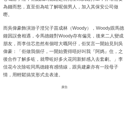
為錢而愁，直至佢為咗了解呢個男人，加入其保安公司做
嘢。
而吳偉豪飾演游子澄兒子苗成林（Woody），Woody跟馬德
鐘因誤會相遇，令馬德鐘對Woody存有偏見，後來二人變成
朋友，而李佳芯忽然有個咁大嘅阿仔，佢笑言一開始見到吳
偉豪：「佢做我個仔，一開始覺得唔好叫我『阿媽』住，之
後合作了解多咗，就帶咗好多火花同新鮮感入去套劇。」李
佳花今次除咗同馬德鐘有感情線，跟吳建豪亦有一段母子
情，用輕鬆搞笑形式去表達。
廣告