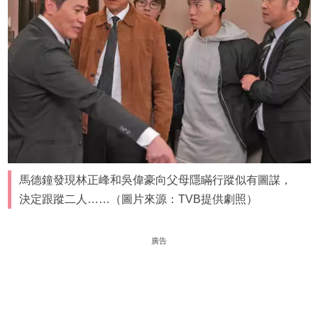
馬德鐘發現林正峰和吳偉豪向父母隱瞞行蹤似有圖謀，
決定跟蹤二人……（圖片來源：TVB提供劇照）
廣告