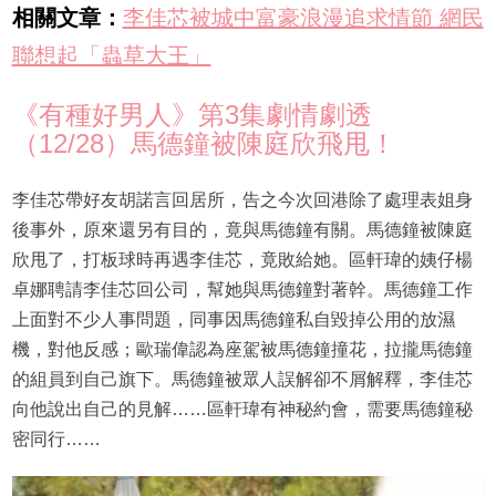
相關文章：
李佳芯被城中富豪浪漫追求情節 網民
聯想起「蟲草大王」
《有種好男人》第3集劇情劇透
（12/28）馬德鐘被陳庭欣飛甩！
李佳芯帶好友胡諾言回居所，告之今次回港除了處理表姐身
後事外，原來還另有目的，竟與馬德鐘有關。馬德鐘被陳庭
欣甩了，打板球時再遇李佳芯，竟敗給她。區軒瑋的姨仔楊
卓娜聘請李佳芯回公司，幫她與馬德鐘對著幹。馬德鐘工作
上面對不少人事問題，同事因馬德鐘私自毀掉公用的放濕
機，對他反感；歐瑞偉認為座駕被馬德鐘撞花，拉攏馬德鐘
的組員到自己旗下。馬德鐘被眾人誤解卻不屑解釋，李佳芯
向他說出自己的見解……區軒瑋有神秘約會，需要馬德鐘秘
密同行……