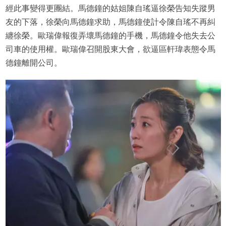
經此事變得更團結。馬德鐘的姑姐陳自瑤逼徐榮告知失蹤男
友的下落，徐榮向馬德鐘求助，馬德鐘使計令陳自瑤不再糾
纏徐榮。歐瑞偉報復弄壞馬德鐘的手機，馬德鐘令他失去公
司車的使用權。歐瑞偉召開股東大會，欲逼區軒瑋表態令馬
德鐘離開公司。