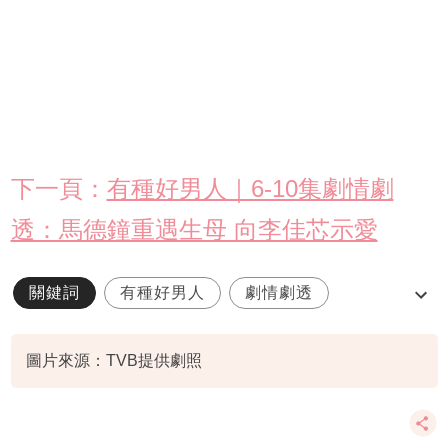
下一頁：
有種好男人｜6-10集劇情劇
透：馬德鐘重遇生母 向李佳芯示愛
關鍵詞
有種好男人
劇情劇透
馬德鐘
李佳芯
圖片來源：TVB提供劇照