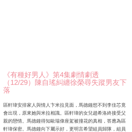
《有種好男人》第4集劇情劇透
（12/29）陳自瑤糾纏徐榮尋失蹤男友下
落
區軒瑋安排家人與情人卞米拉見面，馬德鐘想不到李佳芯竟
會出現，原來她與米拉相識。區軒瑋的女兒趙希洛終接受父
親的戀情。馬德鐘得知歐瑞偉座駕被撞花的真相，答應為區
軒瑋保密。馬德鐘向下屬示好，更明言希望組員歸隊，組員