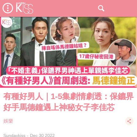
有種好男人｜1-5集劇情劇透：保鑣界
好手馬德鐘遇上神秘女子李佳芯
娛樂
Sundaykiss
Dec 30 2022