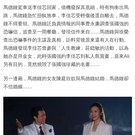
馬德鐘駕車送李佳芯回家，借機窺探其底細，時有狗衝出馬
路，馬德鐘急忙扭軚煞車，李佳芯受輕傷後逕自離去，馬德
鐘不得要領。馬德鐘託負責情報的同事曹永廉調查張國強的
恐嚇信，追查至一間餐廳，發現信件來自……馬德鐘與徐榮
查出恐嚇事件的主謀及真相，詎料背後原來還有人在行動。
馬德鐘發現李佳芯曾參與「人生教練」莊鍶敏的活動，以為
她亦是拜金女，此時張國強約李佳芯到私人島賞畫，原來Ali
另有目的，竟然燒毁了張國強珍藏的名畫……
另一邊廂，馬德鐘的女友陳庭欣欲與馬德鐘結婚，馬德鐘卻
不信婚姻……