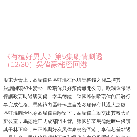
《有種好男人》第5集劇情劇透
（12/30）吳偉豪秘密回港
股東大會上，歐瑞偉逼區軒瑋在他與馬德鐘之間二擇其一，
決議關頭卻生變卦，歐瑞偉只好預備離開公司。歐瑞偉帶隊
保護政要時遇襲受傷，幸馬德鐘、陳國峰依歐瑞偉的部署行
事完成任務。馬德鐘向區軒瑋進言指歐瑞偉有其過人之處，
區軒瑋圓滑地令歐瑞偉自願留下，歐瑞偉主動交出其較大的
辦公室，馬德鐘正式成部門主管。張國強著馬德鐘暗中保護
其子林正峰，林正峰與好友吳偉豪秘密回港，李佳芯差點遇