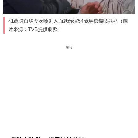
41歲陳自瑤今次喺劇入面就飾演54歲馬德鐘嘅姑姐（圖
片來源：TVB提供劇照）
廣告