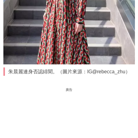
朱晨麗連身否認緋聞。（圖片來源：IG@rebecca_zhu）
廣告