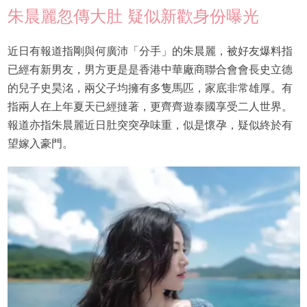
朱晨麗忽傳大肚 疑似新歡身份曝光
近日有報道指剛與何廣沛「分手」的朱晨麗，被好友爆料指
已經有新男友，男方更是是香港中華廠商聯合會會長史立德
的兒子史昊洺，兩父子均擁有多隻馬匹，家底非常雄厚。有
指兩人在上年夏天已經撻著，更齊齊遊泰國享受二人世界。
報道亦指朱晨麗近日肚突突孕味重，似是懷孕，疑似終於有
望嫁入豪門。