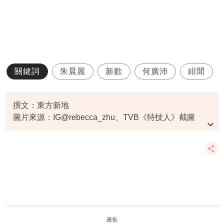
關鍵詞
朱晨麗
新歡
何廣沛
緋聞
撰文：東方新地
圖片來源：IG@rebecca_zhu、TVB《特技人》截圖
資料或影片來源：
原文刊於東方新地
廣告