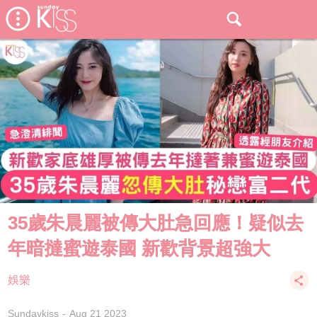
35歲朱晨麗被傳大肚急回應！疑似去
年暗撻蜜遊泰國 新歡背景超強大
娛樂
Sundaykiss
Aug 21 2023