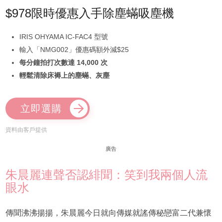
$978限時優惠入手除塵蟎吸塵機
IRIS OHYAMA IC-FAC4 型號
輸入「NMG002」優惠碼額外減$25
每分鐘拍打次數達 14,000 次
輕鬆清除床褥上的塵蟎、灰塵
立即選購
資料由客戶提供
廣告
朱晨麗連聲否認緋聞：笑到我兩個人流
眼水
傳聞沸沸揚揚，朱晨麗今日就向傳媒就謠傳秘戀富二代兼懷