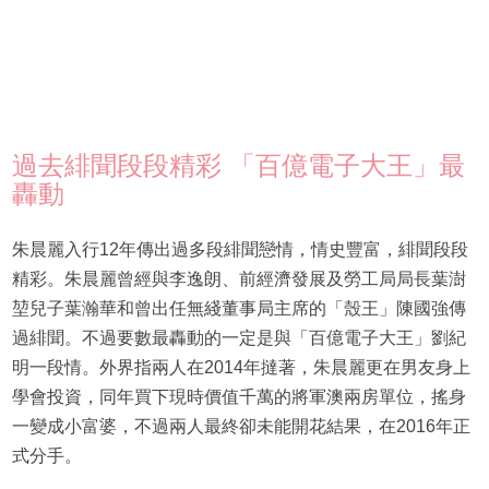
過去緋聞段段精彩 「百億電子大王」最
轟動
朱晨麗入行12年傳出過多段緋聞戀情，情史豐富，緋聞段段
精彩。朱晨麗曾經與李逸朗、前經濟發展及勞工局局長葉澍
堃兒子葉瀚華和曾出任無綫董事局主席的「殼王」陳國強傳
過緋聞。不過要數最轟動的一定是與「百億電子大王」劉紀
明一段情。外界指兩人在2014年撻著，朱晨麗更在男友身上
學會投資，同年買下現時價值千萬的將軍澳兩房單位，搖身
一變成小富婆，不過兩人最終卻未能開花結果，在2016年正
式分手。