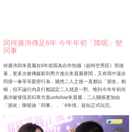
同何廣沛傳足6年 今年年初「降呢」變
同事
何廣沛與朱晨麗在6年前因為合作拍攝《超時空男臣》而撻
著，更多次被傳媒影到男方進出朱晨麗香閨，又有雨中漫步
同撐一傘等等親密行為，雖然二人之後一直都以「朋友」相
稱，但不論行內及行都認定二人就是一對。惟到今年年初何
廣沛被發現其IG單方面unfollow朱晨麗，二人關係更加由
「朋友」降呢做「同事」，「6年情」疑似正式玩完。