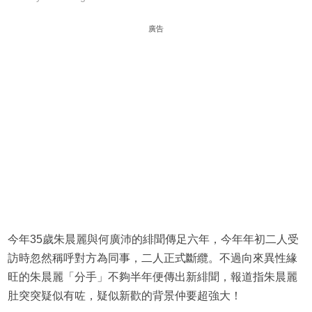
廣告
今年35歲朱晨麗與何廣沛的緋聞傳足六年，今年年初二人受
訪時忽然稱呼對方為同事，二人正式斷纜。不過向來異性緣
旺的朱晨麗「分手」不夠半年便傳出新緋聞，報道指朱晨麗
肚突突疑似有咗，疑似新歡的背景仲要超強大！