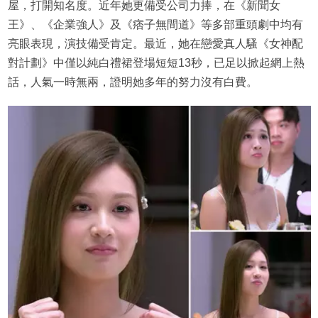
屋，打開知名度。近年她更備受公司力捧，在《新聞女
王》、《企業強人》及《痞子無間道》等多部重頭劇中均有
亮眼表現，演技備受肯定。最近，她在戀愛真人騷《女神配
對計劃》中僅以純白禮裙登場短短13秒，已足以掀起網上熱
話，人氣一時無兩，證明她多年的努力沒有白費。