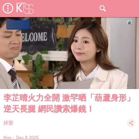
李芷晴火力全開 激罕晒「葫蘆身形」
逆天長腿 網民讚索爆鏡！
娛樂
Kiss
Dec 8 2025