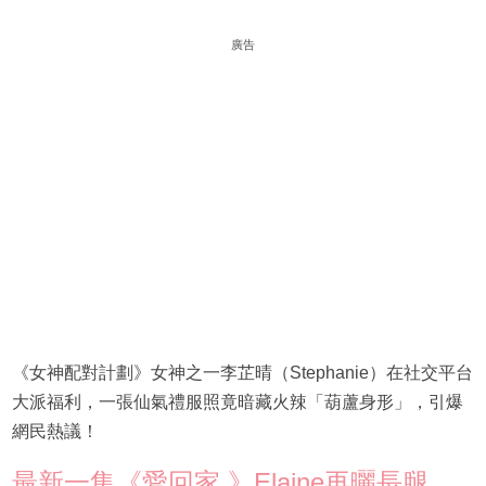
廣告
《女神配對計劃》女神之一李芷晴（Stephanie）在社交平台
大派福利，一張仙氣禮服照竟暗藏火辣「葫蘆身形」，引爆
網民熱議！
最新一集《愛回家 》Elaine再曬長腿