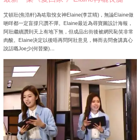
艾頓壯(焦浩軒)為咗取悅女神Elaine(李芷晴)，無論Elaine做
啲咩都一定盲撐只讚不彈。Elaine最近為尋寶圖設計海報，
阿壯繼續讚到天上有地下無，但成品出街後被網民恥笑非常
肉酸。Elaine決定以後唔再問阿壯意見，轉而去問會講真心
說話嘅Joe少(何晉樂)…