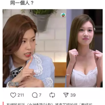
有網民投訴《女神配對計劃》將李芷晴拍得「醜樣咗