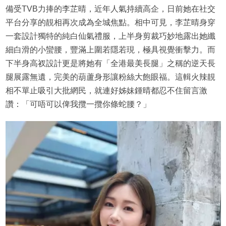
備受TVB力捧的李芷晴，近年人氣持續高企，日前她在社交
平台分享的靚相再次成為全城焦點。相中可見，李芷晴身穿
一套設計獨特的純白仙氣禮服，上半身剪裁巧妙地露出她纖
細白滑的小蠻腰，豐滿上圍若隱若現，極具視覺衝擊力。而
下半身高衩設計更是將她有「全港最美長腿」之稱的逆天長
腿展露無遺，完美的葫蘆身形讓粉絲大飽眼福。這輯火辣靚
相不單止吸引大批網民，就連好姊妹鍾晴都忍不住留言激
讚：「可唔可以俾我攬一攬你條蛇腰？」