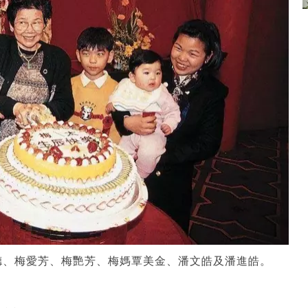
德、梅愛芳、梅艷芳、梅媽覃美金、潘文皓及潘進皓。