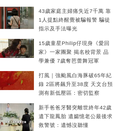
43歲家庭主婦痛失近7千萬 靠
1人提點終醒覺被騙報警 騙徒
指示及手法曝光
15歲童星Philip仔現身《愛回
家》一家團聚 揭名校背景 品
學兼優 7歲奪芭蕾舞冠軍
打風｜強颱風白海豚破65年紀
錄 2區將飆升至38度 天文台預
測有新低壓區：密切監察
新手爸爸牙醫突離世終年42歲
遺下龍鳳胎 遺孀憶老公最後求
救警號：遺憾沒聽懂