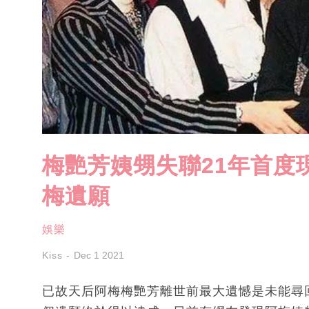
梅艷芳姨甥失聯21年首度
梅遺願
娛樂
Kiss
Dec 1 2021
已故天后阿梅梅艷芳離世前最大遺憾是未能尋