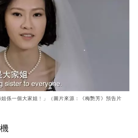
梅姐係一個大家姐﹗」（圖片來源：《梅艷芳》預告片
塵機