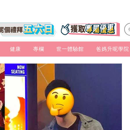
健康
專欄
世一體驗館
爸媽升呢學院