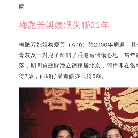
庫
梅艷芳與姨甥失聯21年
梅艷芳㚿姐梅愛芳（Ann）於2000年病逝，
骨灰及一對兒子離開了香港這個傷心地，當年
落，期間曾聽聞潘立德移居北京，阿梅即在當
得7歲，而細仔潘進皓亦只得5歲。