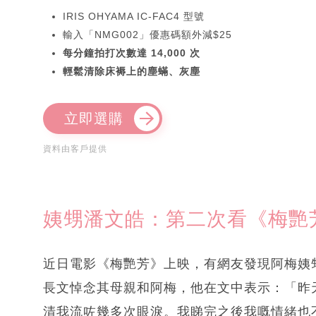
IRIS OHYAMA IC-FAC4 型號
輸入「NMG002」優惠碼額外減$25
每分鐘拍打次數達 14,000 次
輕鬆清除床褥上的塵蟎、灰塵
立即選購
資料由客戶提供
姨甥潘文皓：第二次看《梅艷
近日電影《梅艷芳》上映，有網友發現阿梅姨甥潘
長文悼念其母親和阿梅，他在文中表示：「昨天
清我流咗幾多次眼淚。我睇完之後我嘅情緒也