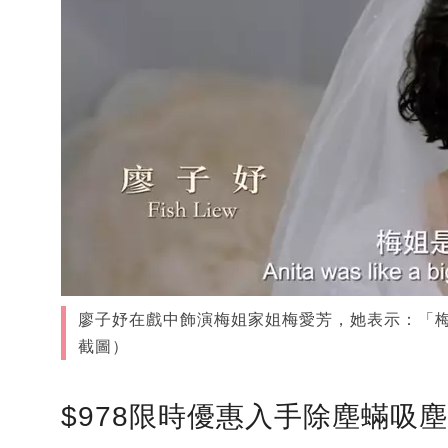
廖子妤在戲中飾演梅姐家姐梅愛芳，她表示：「
截圖）
$978限時優惠入手除塵蟎吸