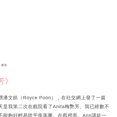
廣告
芳》
文皓（Royce Poon），在社交網上發了一篇
是我第二次在戲院看了Anita梅艷芳。我已經數不
不能夠好輕易咁平復落嚟。在戲裡面。Ann講咗一