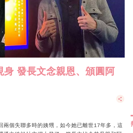
現身 發長文念親恩、頒圓阿
回兩個失聯多時的姨甥，如今她已離世17年多，這