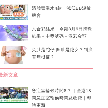
清胎毒湯水4款｜減低BB濕敏
機會
六合彩結果｜今期8月6日攪珠
結果＋中獎號碼＋派彩金額
尖肚是陀仔 圓肚是陀女？到底
有無根據？
最新文章
急症室輪候時間8.7 ｜全港18
間急症室輪侯時間及收費｜即
時更新