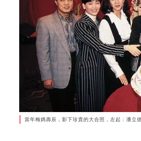
當年梅媽壽辰，影下珍貴的大合照，左起：潘立