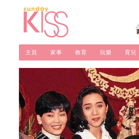
主頁
家事
教育
玩樂
育兒