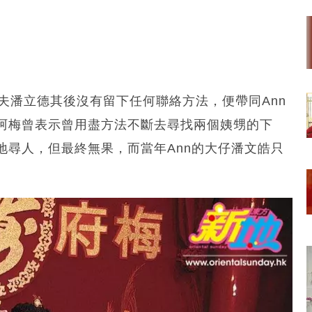
其夫潘立德其後沒有留下任何聯絡方法，便帶同Ann
阿梅曾表示曾用盡方法不斷去尋找兩個姨甥的下
地尋人，但最終無果，而當年Ann的大仔潘文皓只