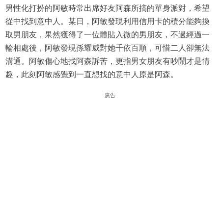
男性化打扮的阿敏時常出席好友阿森所搞的單身派對，希望
從中找到意中人。某日，阿敏發現利用信用卡的積分能夠換
取男朋友，果然獲得了一位體貼入微的男朋友，不過經過一
輪相處後，阿敏發現孫耀威對她千依百順，可惜二人卻無法
溝通。阿敏傷心地找阿森訴苦，更指男女朋友有吵鬧才是情
趣，此刻阿敏感覺到一直想找的意中人原是阿森。
廣告