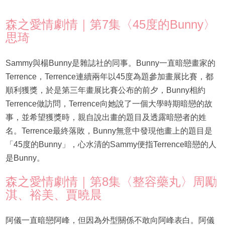
森之愛情劇情｜第7集〈45度的Bunny〉
思琦
Sammy與楊Bunny是雜誌社的同事。Bunny一直暗戀畫家的
Terrence，Terrence連續兩年以45度為題參加畫展比賽，都
順利獲獎，於是第三年畫展比賽公布的前夕，Bunny相約
Terrence做訪問，Terrence向她說了一個大學時期暗戀的故
事，並希望獲獎時，親自說出畫的題目及透露暗戀者的姓
名。Terrence最終落敗，Bunny無意中發現他畫上的題目是
「45度的Bunny」，心水清的Sammy便指Terrence暗戀的人
是Bunny。
森之愛情劇情｜第8集〈整容藥丸〉周勵
淇、裕美、賈曉晨
阿儀一直暗戀阿峰，但因為外型關係不敢向阿峰表白。阿儀