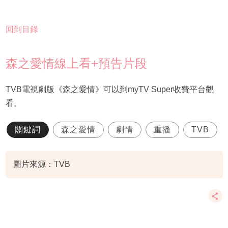
回到目錄
森之愛情線上看+預告片段
TVB電視劇版《森之愛情》可以到myTV Super收費平台觀
看。
關鍵詞
森之愛情
劇情
重播
TVB
圖片來源：TVB