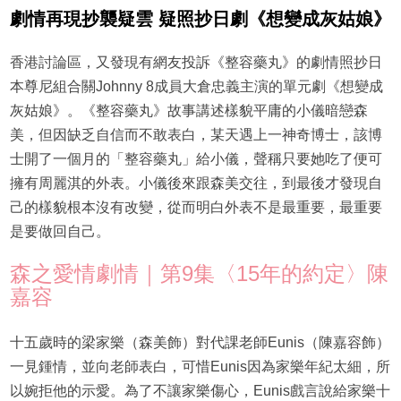
劇情再現抄襲疑雲 疑照抄日劇《想變成灰姑娘》
香港討論區，又發現有網友投訴《整容藥丸》的劇情照抄日
本尊尼組合關Johnny 8成員大倉忠義主演的單元劇《想變成
灰姑娘》。《整容藥丸》故事講述樣貌平庸的小儀暗戀森
美，但因缺乏自信而不敢表白，某天遇上一神奇博士，該博
士開了一個月的「整容藥丸」給小儀，聲稱只要她吃了便可
擁有周麗淇的外表。小儀後來跟森美交往，到最後才發現自
己的樣貌根本沒有改變，從而明白外表不是最重要，最重要
是要做回自己。
森之愛情劇情｜第9集〈15年的約定〉陳
嘉容
十五歲時的梁家樂（森美飾）對代課老師Eunis（陳嘉容飾）
一見鍾情，並向老師表白，可惜Eunis因為家樂年紀太細，所
以婉拒他的示愛。為了不讓家樂傷心，Eunis戲言說給家樂十