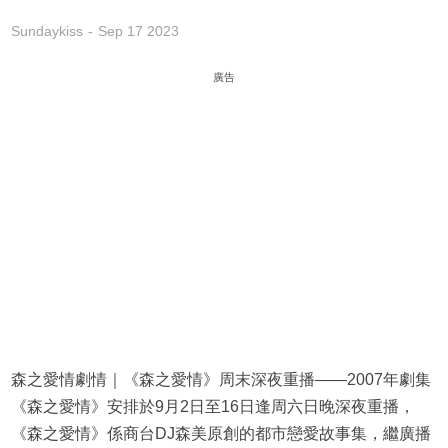
Sundaykiss
Sep 17 2023
廣告
森之愛情劇情｜《森之愛情》周末深夜重播——2007年劇集
《森之愛情》安排於9月2日至16日逢周六日晚深夜重播，
《森之愛情》係商台DJ森美原創的都市戀愛故事集，繼廣播