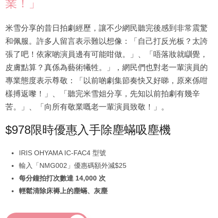
業！」
米雪分享的昔日拍劇經歷，讓不少網民聽完後感到非常震驚
和佩服。許多人留言表示難以想像：「自己打反光板？太誇
張了吧！依家啲演員邊有可能咁做。」、「唔落妝就瞓覺，
皮膚點算？真係為藝術犧牲。」，網民們也對老一輩演員的
專業態度表示尊敬：「以前啲劇集節奏快又好睇，原來係咁
樣搏返嚟！」、「聽完米雪姐分享，先知以前拍劇有幾辛
苦。」、「向所有敬業嘅老一輩演員致敬！」。
$978限時優惠入手除塵蟎吸塵機
IRIS OHYAMA IC-FAC4 型號
輸入「NMG002」優惠碼額外減$25
每分鐘拍打次數達 14,000 次
輕鬆清除床褥上的塵蟎、灰塵