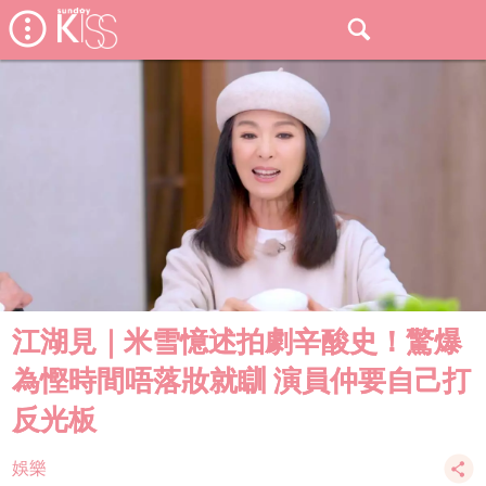
江湖見｜米雪憶述拍劇辛酸史！驚爆
為慳時間唔落妝就瞓 演員仲要自己打
反光板
娛樂