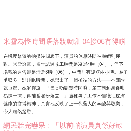
米雪為慳時間唔落妝就瞓 04接06冇得唞
在極度緊逼的拍攝時間表下，演員的休息時間被壓縮到極
致。米雪透露，當年試過收工時間是凌晨4時（04），但下一
場戲的通告卻是清晨6時（06），中間只有短短兩小時。為了
爭取多一點睡眠時間，她想出了一個極端的方法——不卸妝
就睡覺。她解釋道：「慳番啲瞓覺時間嘛，第二朝起身係咁
易抹一抹，再補番啲粉落去。」這種為了工作不惜犧牲皮膚
健康的拼搏精神，真實地反映了上一代藝人的辛酸與敬業，
令人肅然起敬。
網民聽完嚇呆：「以前啲演員真係好敬