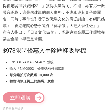
得佢老婆可以愛回家⋯」獲得大量認同。不過，亦有另一派
聲音認為，這是朱建崑的個人事務，不應牽連其妻子滕麗
名。同時，事件也引發了對職場文化的廣泛討論，有網民感
嘆：「香港老闆心態永遠係『你唔做，大把人爭住做』」，
亦有人指出：「日資文化係咁」，認為這種高壓工作環境在
某些企業中早已是常態。
$978限時優惠入手除塵蟎吸塵機
IRIS OHYAMA IC-FAC4 型號
輸入「NMG002」優惠碼額外減$25
每分鐘拍打次數達 14,000 次
輕鬆清除床褥上的塵蟎、灰塵
立即選購
資料由客戶提供