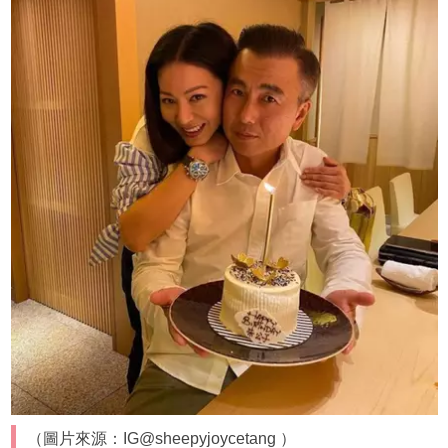
（圖片來源：IG@sheepyjoycetang ）