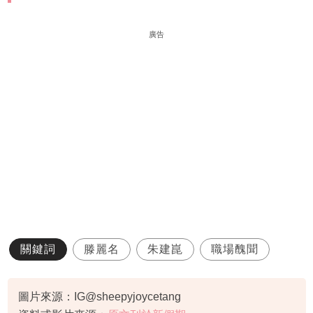
廣告
關鍵詞
滕麗名
朱建崑
職場醜聞
圖片來源：IG@sheepyjoycetang