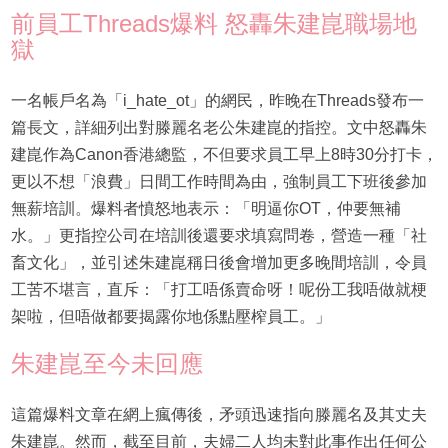
前員工Threads爆料 怒轟朱建崑職場地
獄
一名帳戶名為「i_hate_ot」的網民，昨晚在Threads發布一
篇長文，詳細列出對滕麗名老公朱建崑的指控。文中怒轟朱
建崑作為Canon香港總監，不但要求員工早上8時30分打卡，
更以不想「浪費」日間工作時間為由，強制員工下班後參加
無薪培訓。爆料者憤怒地表示：「明逼你OT，仲要無補
水。」更指控公司在培訓後還要求填寫問卷，營造一種「社
畜文化」，並引述朱建崑稱日後會增加更多晚間培訓，令員
工苦不堪言，直斥：「打工唔係賣命呀！呢份工我唔做就梗
架啦，但唔做都要揭露你地係點壓榨員工。」
朱建崑至今未回應
這篇爆料文章在網上瘋傳後，矛頭迅速指向滕麗名及其丈夫
朱建崑。然而，截至目前，夫婦二人均未對此事作出任何公