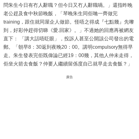
問朱生今日有冇人辭職？但今日又冇人辭職喎。」還指昨晚
老公趕及食中秋節晚飯，「琴晚朱生同佢哋一齊做完
training，跟住就同屋企人做節。怪唔之得成『七點幾』先嚟
到，好彩仲趕得切睇《愛.回家》。」不過她的回應再被網友
直下： 「講大話唔眨眼」，投訴人甚至公開該公司發出的電
郵。「朝早8：30返到夜晚20：00。講明compulsory無得早
走。朱生發表完佢既偉論已經19：00幾，其他人仲未走得，
佢坐火箭去食飯？仲要人繼續留係度自己就早走去食飯？」
廣告