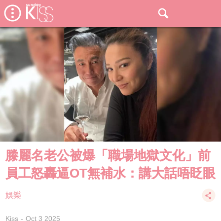
滕麗名老公被爆「職場地獄文化」前
員工怒轟逼OT無補水：講大話唔眨眼
娛樂
Kiss
Oct 3 2025