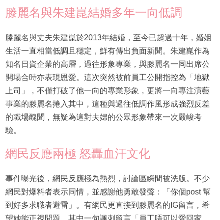
滕麗名與朱建崑結婚多年一向低調
滕麗名與丈夫朱建崑於2013年結婚，至今已超過十年，婚姻
生活一直相當低調且穩定，鮮有傳出負面新聞。朱建崑作為
知名日資企業的高層，過往形象專業，與滕麗名一同出席公
開場合時亦表現恩愛。這次突然被前員工公開指控為「地獄
上司」，不僅打破了他一向的專業形象，更將一向專注演藝
事業的滕麗名捲入其中，這種與過往低調作風形成強烈反差
的職場醜聞，無疑為這對夫婦的公眾形象帶來一次嚴峻考
驗。
網民反應兩極 怒轟血汗文化
事件曝光後，網民反應極為熱烈，討論區瞬間被洗版。不少
網民對爆料者表示同情，並感謝他勇敢發聲：「你個post 幫
到好多求職者避雷」。有網民更直接到滕麗名的IG留言，希
望她能正視問題。其中一句諷刺留言「員工唔可以愛回家，