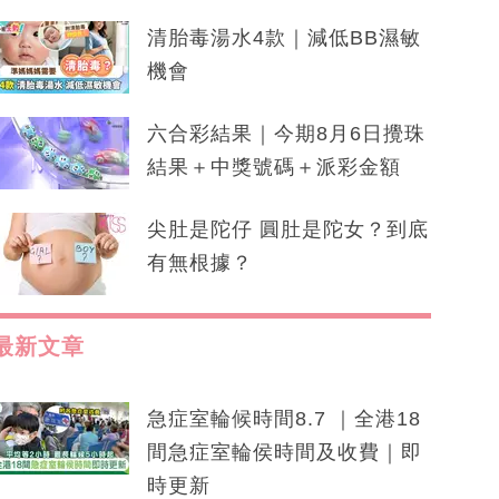
清胎毒湯水4款｜減低BB濕敏
機會
六合彩結果｜今期8月6日攪珠
結果＋中獎號碼＋派彩金額
尖肚是陀仔 圓肚是陀女？到底
有無根據？
最新文章
急症室輪候時間8.7 ｜全港18
間急症室輪侯時間及收費｜即
時更新