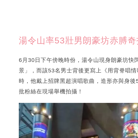
湯令山率53壯男朗豪坊赤膊奇
6月30日下午傍晚時份，湯令山現身朗豪坊快
景」，而該53名男士背後更寫上《用背脊唱
時，他戴上招牌黑超演唱歌曲，造形亦與身後
批粉絲在現場舉機拍攝！