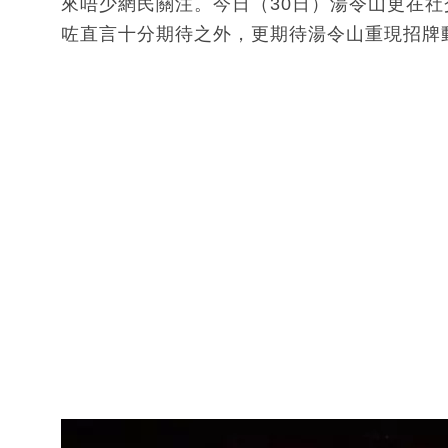
來唔少網民關注。今日（30日）湯令山更在
咗直言十分期待之外，更期待湯令山重現招牌