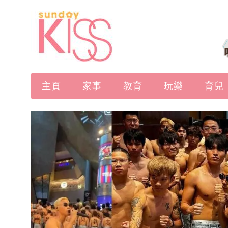
主頁
家事
教育
玩樂
育兒