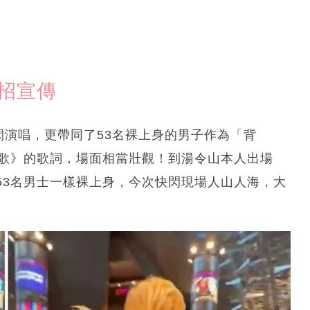
招宣傳
閃演唱，更帶同了53名裸上身的男子作為「背
情歌》的歌詞，場面相當壯觀！到湯令山本人出場
53名男士一樣裸上身，今次快閃現場人山人海，大