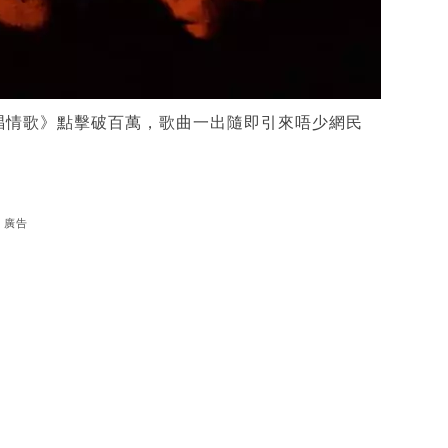
背脊唱情歌》點擊破百萬，歌曲一出隨即引來唔少網民
廣告