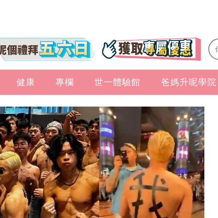
健康
專欄
世一體驗館
爸媽升呢學院