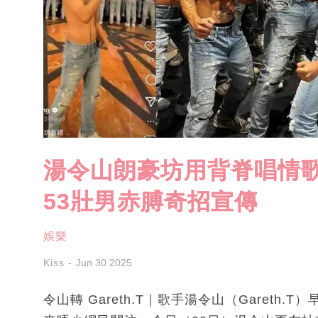
湯令山朗豪坊用背脊唱情歌
53壯男赤膊奇招宣傳
娛樂
Kiss
Jun 30 2025
令山轉 Gareth.T｜歌手湯令山（Garet