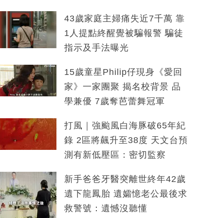
43歲家庭主婦痛失近7千萬 靠
1人提點終醒覺被騙報警 騙徒
指示及手法曝光
15歲童星Philip仔現身《愛回
家》一家團聚 揭名校背景 品
學兼優 7歲奪芭蕾舞冠軍
打風｜強颱風白海豚破65年紀
錄 2區將飆升至38度 天文台預
測有新低壓區：密切監察
新手爸爸牙醫突離世終年42歲
遺下龍鳳胎 遺孀憶老公最後求
救警號：遺憾沒聽懂