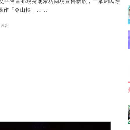
社交平台宣布現身朗豪坊商場宣傳新歌，一眾網民除
動作「令山轉」……
廣告