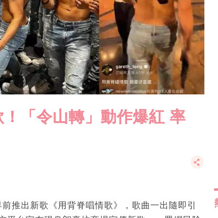
！「令山轉」動作爆紅 率
h.T）早前推出新歌《用背脊唱情歌》，歌曲一出隨即引