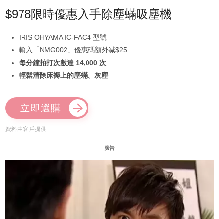
$978限時優惠入手除塵蟎吸塵機
IRIS OHYAMA IC-FAC4 型號
輸入「NMG002」優惠碼額外減$25
每分鐘拍打次數達 14,000 次
輕鬆清除床褥上的塵蟎、灰塵
立即選購
資料由客戶提供
廣告