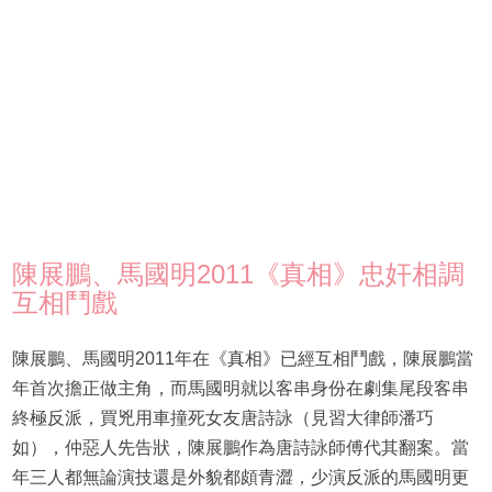
陳展鵬、馬國明2011《真相》忠奸相調
互相鬥戲
陳展鵬、馬國明2011年在《真相》已經互相鬥戲，陳展鵬當
年首次擔正做主角，而馬國明就以客串身份在劇集尾段客串
終極反派，買兇用車撞死女友唐詩詠（見習大律師潘巧
如），仲惡人先告狀，陳展鵬作為唐詩詠師傅代其翻案。當
年三人都無論演技還是外貌都頗青澀，少演反派的​​馬國明更