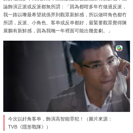
論飾演正派或反派都無所謂：「因為都咁多年冇做過反派，
我一路以嚟最希望就係畀到觀眾新鮮感，所以做咩角色都冇
所謂，反派、小角色、客串或反串都好，最緊要觀眾覺得陳
展鵬有新鮮感，因為我哋一年裡面可能出幾套劇。」
今次以奸角客串，飾演高智能罪犯！（圖片來源：
TVB《隱形戰隊》）