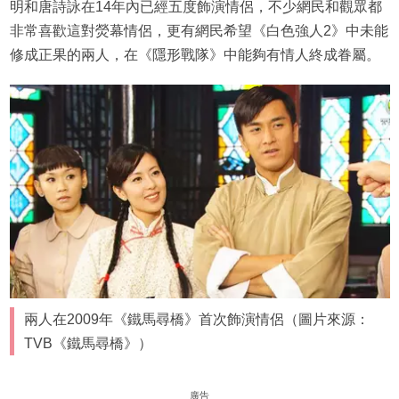
明和唐詩詠在14年內已經五度飾演情侶，不少網民和觀眾都
非常喜歡這對熒幕情侶，更有網民希望《白色強人2》中未能
修成正果的兩人，在《隱形戰隊》中能夠有情人終成眷屬。
兩人在2009年《鐵馬尋橋》首次飾演情侶（圖片來源：
TVB《鐵馬尋橋》）
廣告