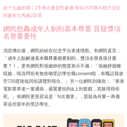
給十九歲的我｜2主角企硬反對參展 阿佘15字痛斥校方決定
同窗長文再揭2宗罪
網民怒轟成年人剝削基本尊重 質疑獎項
名譽重要性
消息傳出後，網民紛紛在社交平台表達憤怒。有網民直言：
「成年人點解連基本嘅尊重都要剝削，獎項名譽真係甘重
要？！」更有網民對張婉婷的態度表示不滿：「張婉婷個種
咀臉，唔洗問佢有無拎啲受訪學生嘅consent啦，有嘅話我凌
空720度跪低同佢講聲對唔住。」另一位網民則痛批：「香港
電影業界老一輩通病，最緊要拍到&上到套戲，其餘理得你
死。」有網民更形容這是「N次傷害」，質疑為何要一再傷
害這些當年的受訪學生。