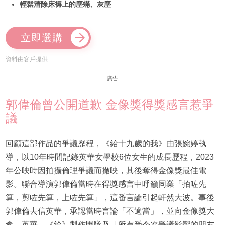
輕鬆清除床褥上的塵蟎、灰塵
立即選購
資料由客戶提供
廣告
郭偉倫曾公開道歉 金像獎得獎感言惹爭
議
回顧這部作品的爭議歷程，《給十九歲的我》由張婉婷執
導，以10年時間記錄英華女學校6位女生的成長歷程，2023
年公映時因拍攝倫理爭議而撤映，其後奪得金像獎最佳電
影。聯合導演郭偉倫當時在得獎感言中呼籲同業「拍咗先
算，剪咗先算，上咗先算」，這番言論引起軒然大波。事後
郭偉倫去信英華，承認當時言論「不適當」，並向金像獎大
會、英華、《給》製作團隊及「所有受今次爭議影響的朋友