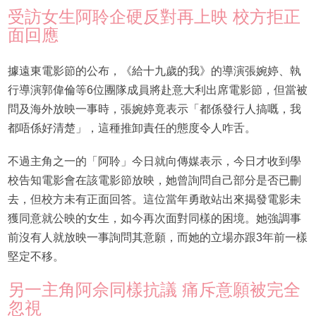
受訪女生阿聆企硬反對再上映 校方拒正
面回應
據遠東電影節的公布，《給十九歲的我》的導演張婉婷、執
行導演郭偉倫等6位團隊成員將赴意大利出席電影節，但當被
問及海外放映一事時，張婉婷竟表示「都係發行人搞嘅，我
都唔係好清楚」，這種推卸責任的態度令人咋舌。
不過主角之一的「阿聆」今日就向傳媒表示，今日才收到學
校告知電影會在該電影節放映，她曾詢問自己部分是否已刪
去，但校方未有正面回答。這位當年勇敢站出來揭發電影未
獲同意就公映的女生，如今再次面對同樣的困境。她強調事
前沒有人就放映一事詢問其意願，而她的立場亦跟3年前一樣
堅定不移。
另一主角阿佘同樣抗議 痛斥意願被完全
忽視