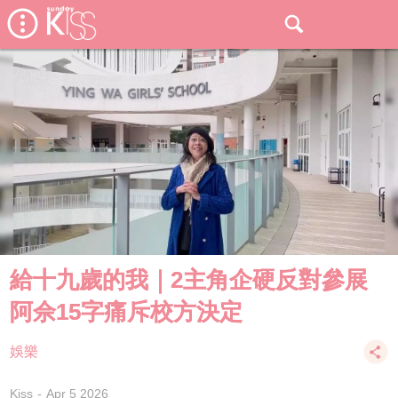
給十九歲的我｜2主角企硬反對參展
阿佘15字痛斥校方決定
娛樂
Kiss
Apr 5 2026