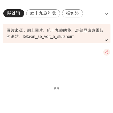
關鍵詞
給十九歲的我
張婉婷
阿聆
意大利電影節
圖片來源：網上圖片、給十九歲的我、烏甸尼遠東電影
節網站、IG@on_se_voit_a_stutzheim
資料或影片來源：
原文刊於新假期
廣告