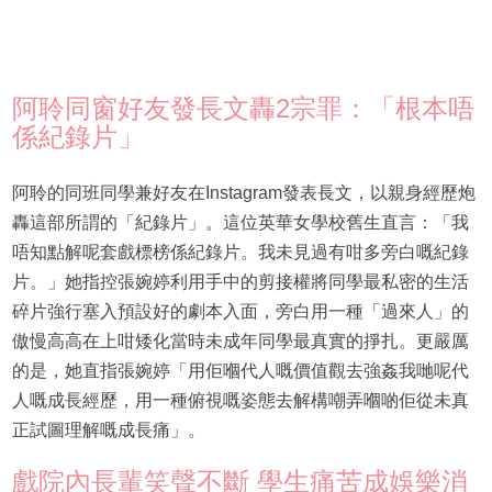
阿聆同窗好友發長文轟2宗罪：「根本唔
係紀錄片」
阿聆的同班同學兼好友在Instagram發表長文，以親身經歷炮
轟這部所謂的「紀錄片」。這位英華女學校舊生直言：「我
唔知點解呢套戲標榜係紀錄片。我未見過有咁多旁白嘅紀錄
片。」她指控張婉婷利用手中的剪接權將同學最私密的生活
碎片強行塞入預設好的劇本入面，旁白用一種「過來人」的
傲慢高高在上咁矮化當時未成年同學最真實的掙扎。更嚴厲
的是，她直指張婉婷「用佢嗰代人嘅價值觀去強姦我哋呢代
人嘅成長經歷，用一種俯視嘅姿態去解構嘲弄嗰啲佢從未真
正試圖理解嘅成長痛」。
戲院內長輩笑聲不斷 學生痛苦成娛樂消