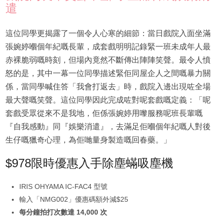
遣
這位同學更揭露了一個令人心寒的細節：當日戲院入面坐滿
張婉婷嗰個年紀嘅長輩，成套戲明明記錄緊一班未成年人最
赤裸脆弱嘅時刻，但場內竟然不斷傳出陣陣笑聲。最令人憤
怒的是，其中一幕一位同學描述緊佢同屋企人之間嘅暴力關
係，當同學喊住答「我會打返去」時，戲院入邊出現咗全場
最大聲嘅笑聲。這位同學因此完成咗對呢套戲嘅定義：「呢
套戲受眾從來不是我地，佢係張婉婷用嚟服務呢班長輩嘅
『自我感動』同『娛樂消遣』，去滿足佢嗰個年紀嘅人對後
生仔嘅獵奇心理，為佢哋量身製造嘅回春藥。」
$978限時優惠入手除塵蟎吸塵機
IRIS OHYAMA IC-FAC4 型號
輸入「NMG002」優惠碼額外減$25
每分鐘拍打次數達 14,000 次