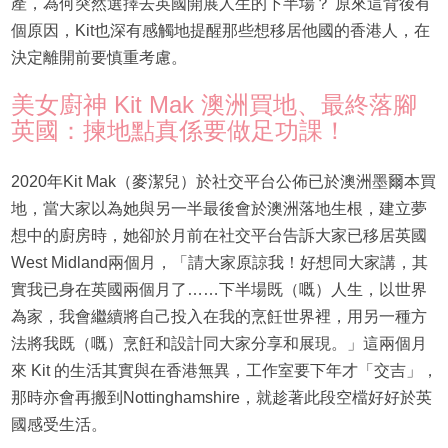
產，為何突然選擇去英國開展人生的下半場？ 原來這背後有
個原因，Kit也深有感觸地提醒那些想移居他國的香港人，在
決定離開前要慎重考慮。
美女廚神 Kit Mak 澳洲買地、最終落腳
英國：揀地點真係要做足功課！
2020年Kit Mak（麥潔兒）於社交平台公佈已於澳洲墨爾本買
地，當大家以為她與另一半最後會於澳洲落地生根，建立夢
想中的廚房時，她卻於月前在社交平台告訴大家已移居英國
West Midland兩個月，「請大家原諒我！好想同大家講，其
實我已身在英國兩個月了……下半場既（嘅）人生，以世界
為家，我會繼續將自己投入在我的烹飪世界裡，用另一種方
法將我既（嘅）烹飪和設計同大家分享和展現。」這兩個月
來 Kit 的生活其實與在香港無異，工作室要下年才「交吉」，
那時亦會再搬到Nottinghamshire，就趁著此段空檔好好於英
國感受生活。