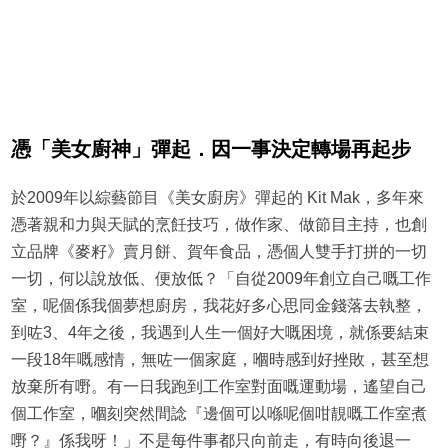
憑「美女廚神」彈起．因一事決定轉場再起步
於2009年以綜藝節目《美女廚房》彈起的 Kit Mak，多年來
憑著親和力與天賦的烹飪技巧，做作家、做節目主持，也創
立品牌《麥籽》賣月餅、賀年食品，憑個人雙手打拼的一切
一切，何以說放低、便放低？「自從2009年創立自己嘅工作
室，呢個係我個夢想廚房，我花好多心思同金錢落去執整，
到咗3、4年之後，我遇到人生一個好大嘅困境，就係要結束
一段18年嘅感情，無咗一個家庭，嗰時感到好挫敗，甚至想
放棄所有嘢。有一日我跑到工作室對面嘅運動場，遙望自己
個工作室，嗰刻突然間諗『邊個可以喺呢個咁靚嘅工作室煮
嘢？』係我呀！」不是每件事都只向前走，有時向後退一