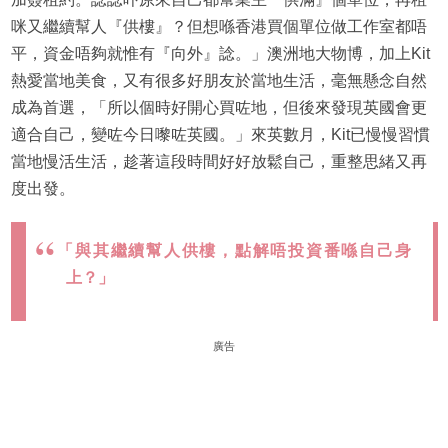
咪又繼續幫人『供樓』？但想喺香港買個單位做工作室都唔
平，資金唔夠就惟有『向外』諗。」澳洲地大物博，加上Kit
熱愛當地美食，又有很多好朋友於當地生活，毫無懸念自然
成為首選，「所以個時好開心買咗地，但後來發現英國會更
適合自己，變咗今日嚟咗英國。」來英數月，Kit已慢慢習慣
當地慢活生活，趁著這段時間好好放鬆自己，重整思緒又再
度出發。
「與其繼續幫人供樓，點解唔投資番喺自己身
上？」
廣告