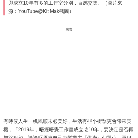
與成立10年有多的工作室分別，百感交集。（圖片來
源：YouTube@Kit Mak截圖）
廣告
有時候人生一帆風順未必美好，生活有些小衝擊更會帶來契
機，「2019年，唔經唔覺工作室成立咗10年，要決定是否再
加簽租約。諗諗吓原來自己都幫業主『供滿』個單位，再租