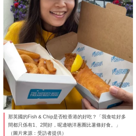
那英國的Fish & Chip是否較香港的好吃？「我食咗好多
間都只係有1、2間好，呢邊啲洋蔥圈比薯條好食。」
（圖片來源：受訪者提供）