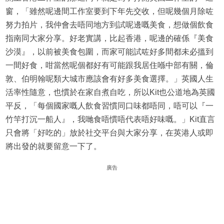
窗，「雖然呢邊間工作室要到下年先交收，但呢幾個月除咗
努力拍片，我仲會去唔同地方到試呢邊嘅美食，想做個飲食
指南同大家分享。好老實講，比起香港，呢邊的確係『美食
沙漠』，以前被美食包圍，而家可能試咗好多間都未必搵到
一間好食，咁當然呢個都好有可能跟我居住喺中部有關，倫
敦、伯明翰呢類大城市應該會有好多美食選擇。」英國人生
活率性隨意，也慣於在家自煮自吃，所以Kit也公道地為英國
平反，「每個國家嘅人飲食習慣同口味都唔同，唔可以『一
竹竿打沉一船人』，我哋食唔慣唔代表唔好味嘅。」Kit直言
只會將「好吃的」放於社交平台與大家分享，在英港人或即
將出發的就要留意一下了。
廣告