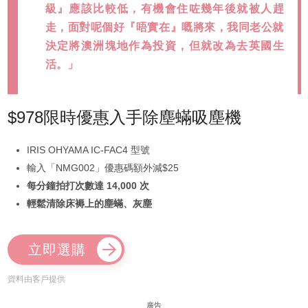
級』應該比較低，有機會住咗幾年後就被人趕
走，面對呢個好『唔實在』嘅將來，我同老公就
決定將澳洲塊地作為投資，但就改為去英國生
活。」
$978限時優惠入手除塵蟎吸塵機
IRIS OHYAMA IC-FAC4 型號
輸入「NMG002」優惠碼額外減$25
每分鐘拍打次數達 14,000 次
輕鬆清除床褥上的塵蟎、灰塵
立即選購
資料由客戶提供
廣告