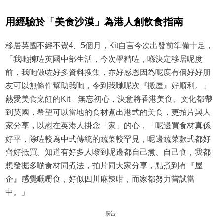
用經驗於「美食沙漠」為港人創飲食指南
移居英國不經不覺4、5個月，Kit自言今次出發前準備十足，
「我哋揀咗英國中部生活，今次學精咗，喺決定移居呢度
前，我哋做咗好多資料搜集，亦好感恩因為呢度有個好好朋
友可以無條件幫助我哋，令到我哋呢次『搬屋』好順利。」
熱愛美食烹飪的Kit，無忘初心，決意將香港美食、文化都帶
到英國，希望可以當地的食材煮出港式的美食，更拍片與大
家分享，以慰在英港人掛念「家」的心，「呢邊買食材真係
好平，除咗較為中式傳統的蔬菜較罕見，呢邊蔬菜款式都好
齊好抵買。知道有好多人嚟到呢邊都自己煮、自己食，我都
想發掘多啲食材同煮法，拍片同大家分享，點煮到有『屋
企』感覺嘅嘢食，好似四川麻辣咁，而家都努力嘗試當
中。」
廣告