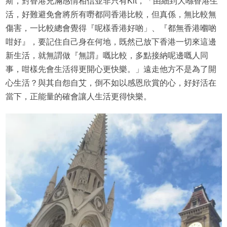
斯，對香港充滿感情相信並非只有Kit，「由細到大喺香港生
活，好難避免會將所有嘢都同香港比較，但真係，無比較無
傷害，一比較總會覺得『呢樣香港好啲」、『都無香港嗰啲
咁好』，要記住自己身在何地，既然已放下香港一切來這邊
新生活，就無謂做『無謂』嘅比較，多點接納呢邊嘅人同
事，咁樣先會生活得更開心更快樂。」遠走他方不是為了開
心生活？與其自怨自艾，倒不如以感恩欣賞的心，好好活在
當下，正能量的確會讓人生活更得快樂。