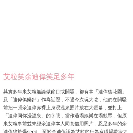
艾粒笑余迪偉笑足多年
其實多年來艾粒無論做節目或開騷，都有拿「迪偉後花園」
及「迪偉俱樂部」作為話題，不過今次玩大咗，他們在開騷
前把一張余迪偉赤裸上身浸溫泉照片放在大螢幕，並打上
「迪偉同你浸溫泉」的字眼，當作過場娛樂在場觀眾，但原
來艾粒事前並未經余迪偉本人同意借用照片，忍足多年的余
迪偉終於爆seed。至於余迪偉認為艾粒的行為有職場欺凌之