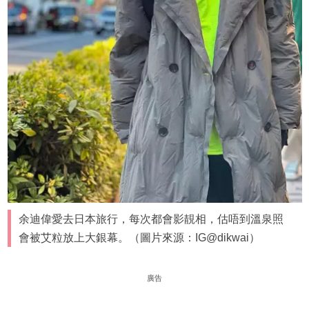
余迪偉愛去日本旅行，每次都會影靚相，估唔到溫泉照
會被艾粒放上大銀幕。（圖片來源：IG@dikwai）
廣告