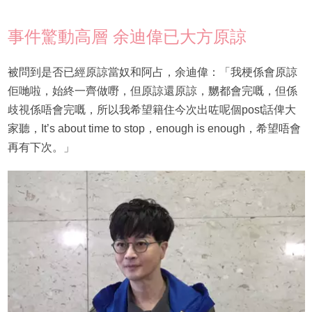
事件驚動高層 余迪偉已大方原諒
被問到是否已經原諒當奴和阿占，余迪偉：「我梗係會原諒
佢哋啦，始終一齊做嘢，但原諒還原諒，嬲都會完嘅，但係
歧視係唔會完嘅，所以我希望籍住今次出咗呢個post話俾大
家聽，It’s about time to stop，enough is enough，希望唔會
再有下次。」