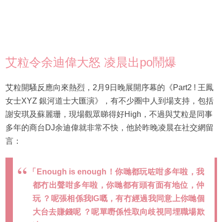
艾粒令余迪偉大怒 凌晨出po鬧爆
艾粒開騷反應向來熱烈，2月9日晚展開序幕的《Part2 ! 王鳳
女士XYZ 銀河道士大匯演》，有不少圈中人到場支持，包括
謝安琪及蘇麗珊，現場觀眾睇得好High，不過與艾粒是同事
多年的商台DJ余迪偉就非常不快，他於昨晚凌晨在社交網留
言：
「Enough is enough！你哋都玩咗咁多年啦，我
都冇出聲咁多年啦，你哋都有頭有面有地位，仲
玩 ？呢張相係我IG嘅，有冇經過我同意上你哋個
大台去賺錢呢 ？呢單嘢係性取向歧視同埋職場欺