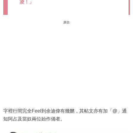
凌！」
廣告
字裡行間完全Feel到余迪偉有幾嬲，其帖文亦有加「@」通
知阿占及當奴兩位始作俑者。