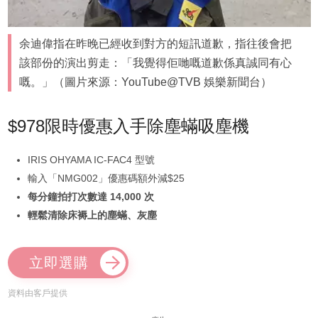
余迪偉指在昨晚已經收到對方的短訊道歉，指往後會把
該部份的演出剪走：「我覺得佢哋嘅道歉係真誠同有心
嘅。」（圖片來源：YouTube@TVB 娛樂新聞台）
$978限時優惠入手除塵蟎吸塵機
IRIS OHYAMA IC-FAC4 型號
輸入「NMG002」優惠碼額外減$25
每分鐘拍打次數達 14,000 次
輕鬆清除床褥上的塵蟎、灰塵
立即選購
資料由客戶提供