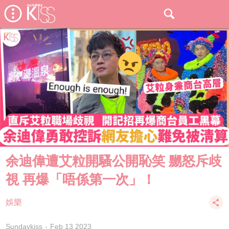
余迪偉遭艾粒開騷公開恥笑 嬲怒斥歧
視 再爆「唔係第一次」！
娛樂
Sundaykiss
Feb 13 2023