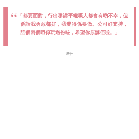
「都要面對，行出嚟講平權嘅人都會有啲不幸，但
係話我勇敢都好，我覺得係要做。公司好支持，
話個兩個嘢係玩過份咗，希望你原諒佢啦。」
廣告