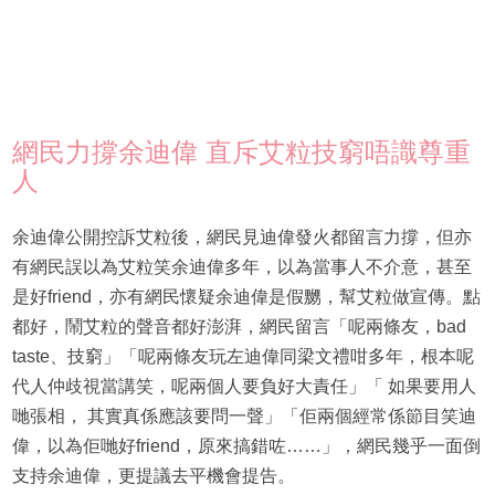
網民力撐余迪偉 直斥艾粒技窮唔識尊重
人
余迪偉公開控訴艾粒後，網民見迪偉發火都留言力撐，但亦
有網民誤以為艾粒笑余迪偉多年，以為當事人不介意，甚至
是好friend，亦有網民懷疑余迪偉是假嬲，幫艾粒做宣傳。點
都好，鬧艾粒的聲音都好澎湃，網民留言「呢兩條友，bad
taste、技窮」「呢兩條友玩左迪偉同梁文禮咁多年，根本呢
代人仲歧視當講笑，呢兩個人要負好大責任」「 如果要用人
哋張相， 其實真係應該要問一聲」「佢兩個經常係節目笑迪
偉，以為佢哋好friend，原來搞錯咗……」，網民幾乎一面倒
支持余迪偉，更提議去平機會提告。