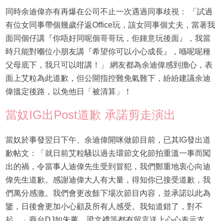
同時余迪偉亦有再爆在公司不止一次遇過同事歧視： 「試過
有位女同事帶個幾歲仔返Office玩，該女同事個丈夫，當著我
面同個仔講『你唔好同呢個哥哥玩，佢鍾意玩後面』，我當
時只能對嗰位小朋友講『希望你可以小心成長』，喺呢呢種
父母底下，我只可以咁講！」 網友都為余迪偉感到擔心，表
面上艾粒為此道歉，但公開指控難免氣難下，紛紛建議余迪
偉搵定後路，以免他日「被清算」！
當奴IG出Post道歉 承諾剪走演出
當奴於事發翌日下午、余迪偉開咪做節目前，已其IG發出道
歉帖文：「就日前艾粒騷以過去環節文化節拍重溫一事而闖
出的禍，令當事人迪偉先生受到冒犯，我們鄭重地衷心向迪
偉先生道歉。感謝迪偉大人有大量，得知你已接受道歉，我
們萬分感激。我們會更改餘下場次節目內容，並承諾以此為
鑒，日後會更加小心顧及所有人感受。我知道錯了，對不
起。」商台DJ如朱薰、梁文禮等都有留言送上心心表示支