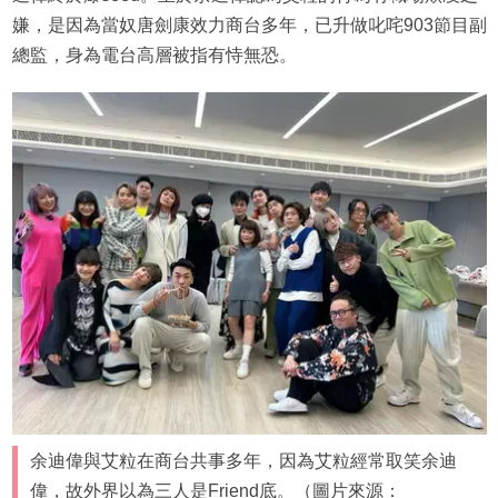
嫌，是因為當奴唐劍康效力商台多年，已升做叱咤903節目副
總監，身為電台高層被指有恃無恐。
余迪偉與艾粒在商台共事多年，因為艾粒經常取笑余迪
偉，故外界以為三人是Friend底。（圖片來源：