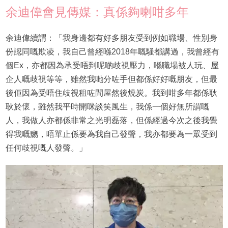
余迪偉會見傳媒：真係夠喇咁多年
余迪偉續謂：「我身邊都有好多朋友受到例如職場、性別身
份認同嘅欺凌，我自己曾經喺2018年嘅騷都講過，我曾經有
個Ex，亦都因為承受唔到呢啲歧視壓力，喺職場被人玩、屋
企人嘅歧視等等，雖然我哋分咗手但都係好好嘅朋友，但最
後佢因為受唔住歧視租咗間屋然後燒炭。我到咁多年都係耿
耿於懷，雖然我平時開咪談笑風生，我係一個好無所謂嘅
人，我做人亦都係非常之光明磊落，但係經過今次之後我覺
得我嘅嬲，唔單止係要為我自己發聲，我亦都要為一眾受到
任何歧視嘅人發聲。」