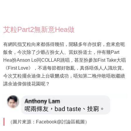
艾粒Part2無新意Hea做
有網民指艾粒向來都係得幾招，開騷多年亦技窮，愈來愈呃
飯食，今次除了少爺占扮女人、當奴扮道士，仲有幾Part
Hea扮Anson Lo同COLLAR跳唱，甚至扮參加Fist Take大唱
《First Love》，不過每節都好散亂，真係唔係人人識欣賞。
今次艾粒擺余迪偉上台吸嬲成功，唔知第二晚仲敢唔敢繼續
講余迪偉個後花園呢？
（圖片來源：Facebook@討論區截圖）