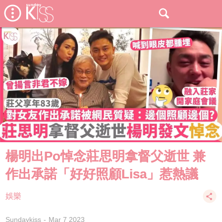
楊明出Po悼念莊思明拿督父逝世 兼
作出承諾「好好照顧Lisa」惹熱議
娛樂
Sundaykiss
Mar 7 2023