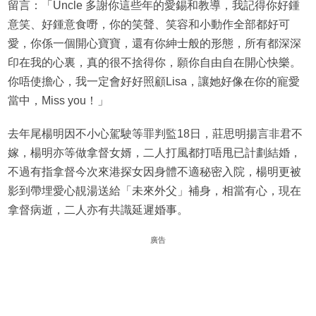
留言：「Uncle 多謝你這些年的愛錫和教導，我記得你好鍾
意笑、好鍾意食嘢，你的笑聲、笑容和小動作全部都好可
愛，你係一個開心寶寶，還有你紳士般的形態，所有都深深
印在我的心裏，真的很不捨得你，願你自由自在開心快樂。
你唔使擔心，我一定會好好照顧Lisa，讓她好像在你的寵愛
當中，Miss you！」
去年尾楊明因不小心駕駛等罪判監18日，莊思明揚言非君不
嫁，楊明亦等做拿督女婿，二人打風都打唔甩已計劃結婚，
不過有指拿督今次來港探女因身體不適秘密入院，楊明更被
影到帶埋愛心靚湯送給「未來外父」補身，相當有心，現在
拿督病逝，二人亦有共識延遲婚事。
廣告