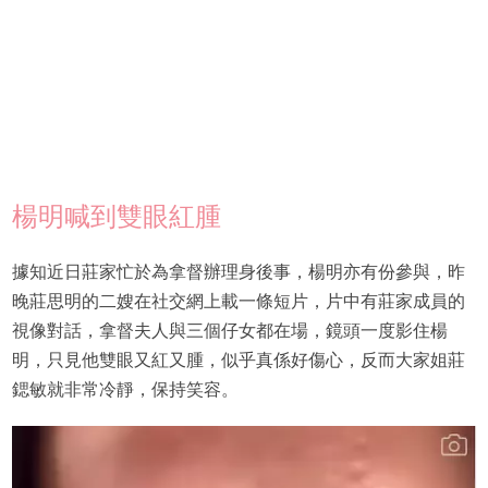
楊明喊到雙眼紅腫
據知近日莊家忙於為拿督辦理身後事，楊明亦有份參與，昨
晚莊思明的二嫂在社交網上載一條短片，片中有莊家成員的
視像對話，拿督夫人與三個仔女都在場，鏡頭一度影住楊
明，只見他雙眼又紅又腫，似乎真係好傷心，反而大家姐莊
鍶敏就非常冷靜，保持笑容。