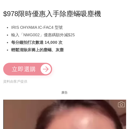
$978限時優惠入手除塵蟎吸塵機
IRIS OHYAMA IC-FAC4 型號
輸入「NMG002」優惠碼額外減$25
每分鐘拍打次數達 14,000 次
輕鬆清除床褥上的塵蟎、灰塵
立即選購
資料由客戶提供
廣告