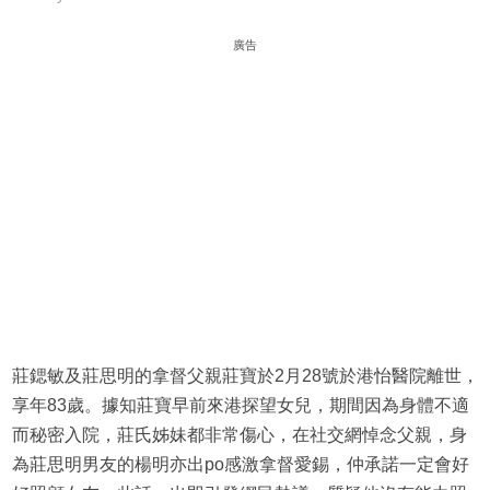
廣告
莊鍶敏及莊思明的拿督父親莊寶於2月28號於港怡醫院離世，
享年83歲。據知莊寶早前來港探望女兒，期間因為身體不適
而秘密入院，莊氏姊妹都非常傷心，在社交網悼念父親，身
為莊思明男友的楊明亦出po感激拿督愛錫，仲承諾一定會好