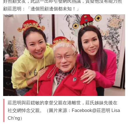
好照顧女友，此話一出即引發網民熱議，質疑他沒有能力照
顧莊思明：「邊個照顧邊個都未知！」
莊思明與莊鍶敏的拿督父親在港離世，莊氏姊妹先後在
社交網悼念父親。（圖片來源：Facebook@莊思明 Lisa
Ch’ng）