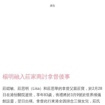
廣告
楊明融入莊家商討拿督後事
莊鍶敏、莊思明（Lisa）和莊思華的拿督父親莊寶，於2月28
日在港怡醫院逝世，享年83歲，喪禮將於3月9號於世界殯儀
館設靈，翌日出殯。拿督此行來港全因掛念三個女兒，莊氏