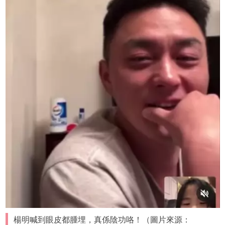
楊明喊到眼皮都腫埋，真係陰功咯！（圖片來源：