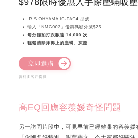
$978限時優惠入手除塵蟎吸
IRIS OHYAMA IC-FAC4 型號
輸入「NMG002」優惠碼額外減$25
每分鐘拍打次數達 14,000 次
輕鬆清除床褥上的塵蟎、灰塵
立即選購
資料由客戶提供
高EQ回應容羨媛奇怪問題
另一訪問片段中，可見早前已經離巢的容羨媛
「你嗰名好特別，叫葉蒨文，令大家都好關注