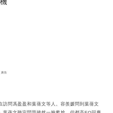
塵機
廣告
在訪問馮盈盈和葉蒨文等人。容羨媛問到葉蒨文
」葉蒨文聽完問題雖然一臉尷尬，但都高EQ回應