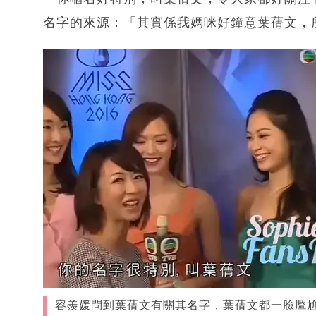
名字的來源：「其實係我媽咪好鐘意葉蒨文，
容羨媛問到葉蒨文有關其名字，葉蒨文都一臉尷