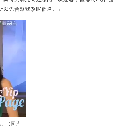
所以先會幫我改呢個名。」
尬。（圖片