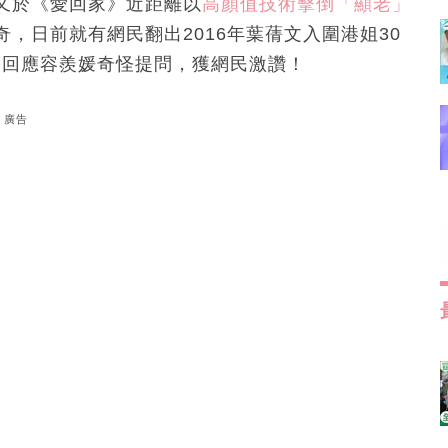
又於《愛回家》近距離以
高顏值技術擊倒「顯老」
，日前就有網民翻出2016年葉蒨文入圍港姐30
Q回應容羨媛奇怪提問，獲網民激讚！
廣告