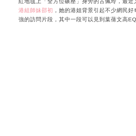
紅地毯上「全方位碾壓」身旁的古佩玲，最近
港組師妹邵初
，她的港姐背景引起不少網民好奇
強的訪問片段，其中一段可以見到葉蒨文高E