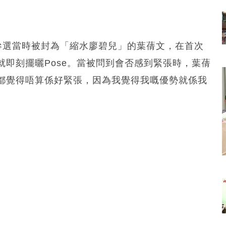
。參選當時被封為「縮水廖碧兒」的葉蒨文，在首次
即刻擺曬Pose。當被問到會否感到緊張時，葉蒨
都覺得唔算係好緊張，因為我覺得我嘅優勢就係我