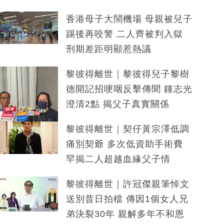
香港母子大鬧機場 母親被兒子
踢後再咬警 二人齊被判入獄
刑期差距明顯惹熱議
黎彼得離世｜黎彼得兒子黎樹
德開記招哽咽反擊傳聞 鍾志光
澄清2點 揭父子真實關係
黎彼得離世｜契仔黃宗澤低調
痛別契爺 多次低資助手術費
罕揭二人超越血緣父子情
黎彼得離世｜許冠傑親筆悼文
送別昔日拍檔 傳因1個女人兄
弟決裂30年 親解多年不和恩