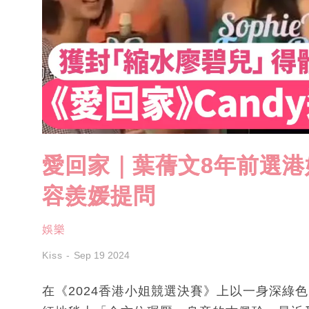
愛回家｜葉蒨文8年前選
容羨媛提問
娛樂
Kiss
Sep 19 2024
在《2024香港小姐競選決賽》上以一身深綠色