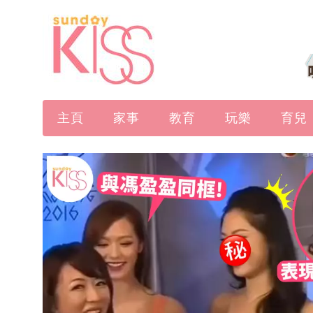
主頁
家事
教育
玩樂
育兒