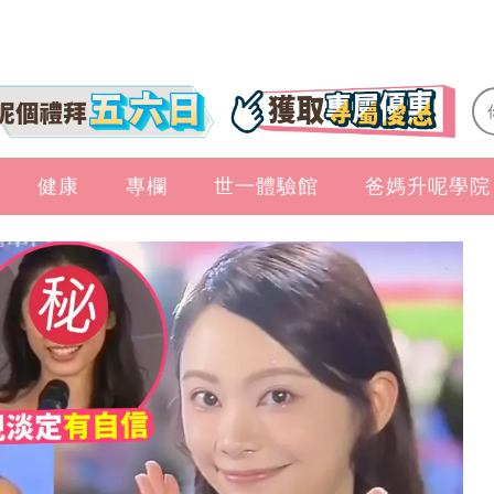
健康
專欄
世一體驗館
爸媽升呢學院