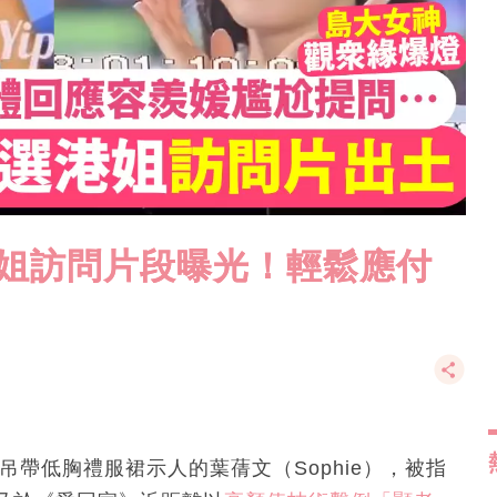
港姐訪問片段曝光！輕鬆應付
吊帶低胸禮服裙示人的葉蒨文（Sophie），被指