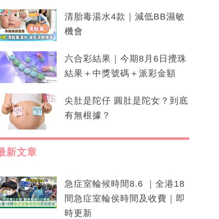
清胎毒湯水4款｜減低BB濕敏
機會
六合彩結果｜今期8月6日攪珠
結果＋中獎號碼＋派彩金額
尖肚是陀仔 圓肚是陀女？到底
有無根據？
最新文章
急症室輪候時間8.6 ｜全港18
間急症室輪侯時間及收費｜即
時更新