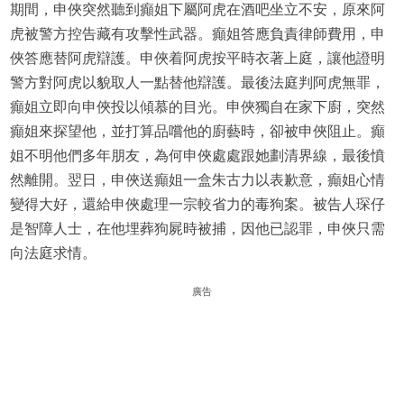
期間，申俠突然聽到癲姐下屬阿虎在酒吧坐立不安，原來阿
虎被警方控告藏有攻擊性武器。癲姐答應負責律師費用，申
俠答應替阿虎辯護。申俠着阿虎按平時衣著上庭，讓他證明
警方對阿虎以貌取人一點替他辯護。最後法庭判阿虎無罪，
癲姐立即向申俠投以傾慕的目光。申俠獨自在家下廚，突然
癲姐來探望他，並打算品嚐他的廚藝時，卻被申俠阻止。癲
姐不明他們多年朋友，為何申俠處處跟她劃清界線，最後憤
然離開。翌日，申俠送癲姐一盒朱古力以表歉意，癲姐心情
變得大好，還給申俠處理一宗較省力的毒狗案。被告人琛仔
是智障人士，在他埋葬狗屍時被捕，因他已認罪，申俠只需
向法庭求情。
廣告