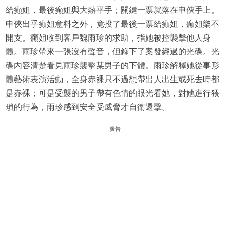
給癲姐，最後癲姐與大熱平手；關鍵一票就落在申俠手上。
申俠出乎癲姐意料之外，竟投了最後一票給癲姐，癲姐樂不
開支。癲姐收到客戶魏雨珍的求助，指她被控襲擊他人身
體。雨珍帶來一張沒有聲音，但錄下了案發經過的光碟。光
碟內容清楚看見雨珍襲擊某男子的下體。雨珍解釋她從事形
體藝術表演活動，全身赤裸只不過想帶出人出生或死去時都
是赤裸；可是受襲的男子帶有色情的眼光看她，對她進行猥
瑣的行為，雨珍感到安全受威脅才自衛還擊。
廣告