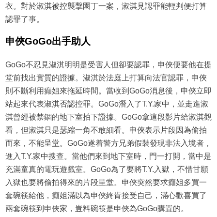
衣。對於淑淇被控襲擊園丁一案，淑淇見認罪能輕判便打算
認罪了事。
申俠GoGo出手助人
GoGo不忍見淑淇明明是受害人但卻要認罪，申俠便要他在提
堂前找出實質的證據。淑淇於法庭上打算向法官認罪，申俠
則不斷利用癲姐來拖延時間。當收到GoGo消息後，申俠立即
站起來代表淑淇否認控罪。GoGo潛入了T.Y.家中，並走進淑
淇曾經被禁錮的地下室拍下證據。GoGo拿這段影片給淑淇觀
看，但淑淇只是瑟縮一角不敢細看。申俠表示片段因為偷拍
而來，不能呈堂。GoGo遂着警方兄弟假裝發現非法入境者，
進入T.Y.家中搜查。當他們來到地下室時，門一打開，當中是
充滿童真的電玩遊戲室。GoGo為了要將T.Y.入獄，不惜甘願
入獄也要將偷拍得來的片段呈堂。申俠突然要求癲姐多買一
套碗筷給他，癲姐滿以為申俠終肯接受自己，滿心歡喜買了
兩套碗筷到申俠家，豈料碗筷是申俠為GoGo購置的。