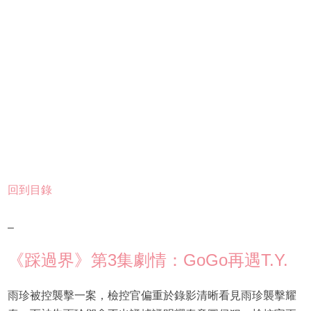
回到目錄
–
《踩過界》第3集劇情：GoGo再遇T.Y.
雨珍被控襲擊一案，檢控官偏重於錄影清晰看見雨珍襲擊耀