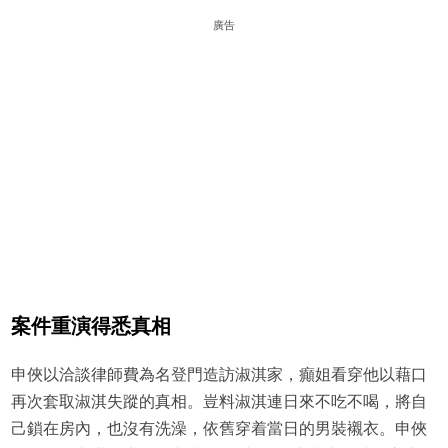
廣告
案件重演得悉真相
申俠以洽談律師費為名登門造訪淑淇家，癲姐看穿他以藉口
再次套取淑淇失蹤的真相。豈料淑淇連日來不吃不喝，將自
己鎖在房內，也沒有洗澡，依舊穿着當日的男裝襯衣。申俠