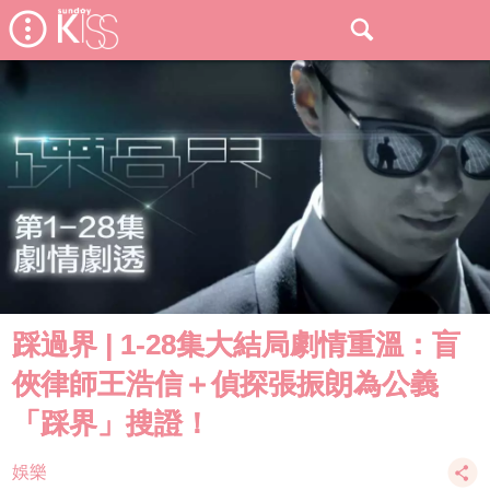
踩過界 | 1-28集大結局劇情重溫：盲
俠律師王浩信＋偵探張振朗為公義
「踩界」搜證！
娛樂