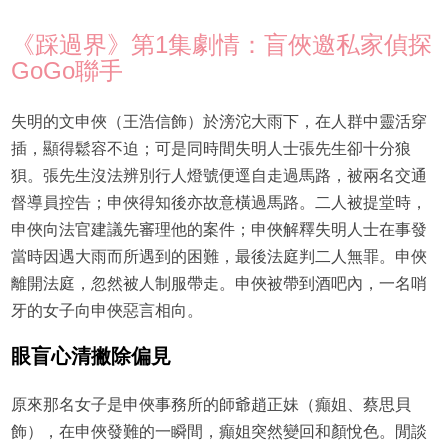
《踩過界》第1集劇情：盲俠邀私家偵探
GoGo聯手
失明的文申俠（王浩信飾）於滂沱大雨下，在人群中靈活穿
插，顯得鬆容不迫；可是同時間失明人士張先生卻十分狼
狽。張先生沒法辨別行人燈號便逕自走過馬路，被兩名交通
督導員控告；申俠得知後亦故意橫過馬路。二人被提堂時，
申俠向法官建議先審理他的案件；申俠解釋失明人士在事發
當時因遇大雨而所遇到的困難，最後法庭判二人無罪。申俠
離開法庭，忽然被人制服帶走。申俠被帶到酒吧內，一名哨
牙的女子向申俠惡言相向。
眼盲心清撇除偏見
原來那名女子是申俠事務所的師爺趙正妹（癲姐、蔡思貝
飾），在申俠發難的一瞬間，癲姐突然變回和顏悅色。閒談