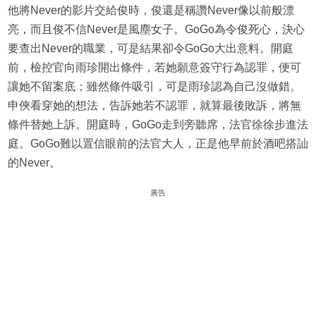
他將Never的影片交給俊時，俊還是稱讚Never像以前般漂
亮，而且俊不信Never是風塵女子。GoGo為令俊死心，決心
要查出Never的職業，可是結果卻令GoGo大出意料。開庭
前，檢控官向雨珍開出條件，若她願意簽守行為認罪，便可
讓她不留案底；雖然條件吸引，可是雨珍認為自己沒做錯。
申俠看穿她的想法，告訴她若不認罪，就算最後敗訴，將無
條件替她上訴。開庭時，GoGo走到旁聽席，法官徐徐步進法
庭。GoGo難以置信眼前的法官大人，正是他早前於酒吧搭訕
的Never。
廣告