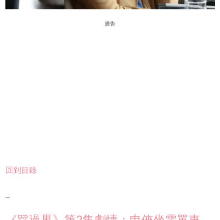
廣告
回到目錄
–
《踩過界》第2集劇情：申俠坐電單車