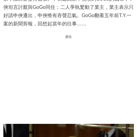
俠坦言討厭與GoGo同住；二人爭執驚動了業主，業主表示只
好請申俠遷出，申俠惟有吞聲忍氣。GoGo翻看五年前T.Y.一
案的新聞剪報，回想起當年的往事……
廣告