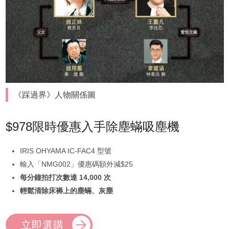
《踩過界》人物關係圖
$978限時優惠入手除塵蟎吸塵機
IRIS OHYAMA IC-FAC4 型號
輸入「NMG002」優惠碼額外減$25
每分鐘拍打次數達 14,000 次
輕鬆清除床褥上的塵蟎、灰塵
立即選購