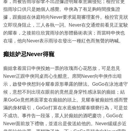
泰，而被告雨珍卻拿不出證據證明耀泰意圖侵犯；檢控官更
指雨珍口供只是她個人感覺。申俠為了有足夠時間搜集證
據，跟癲姐在休庭時向Never要求延期審理案件。檢控官見狀
立即現身阻止，三人各執一詞。Never在交通燈前看見正駕駛
的耀泰，之後前往欣賞雨珍的形體藝術表演；而當時申俠也
在場，他向Never表示雨珍在發出一種紅色而無聲的吶喊。
癲姐妒忌Never得寵
癲姐拿着當日申俠投她一票的玫瑰而心花怒放，可是忽見
Never正跟申俠同桌而心生醋意。席間Never向申俠作出暗
示，啟發申俠想到令耀泰原形畢露的辦法。GoGo在泳池邊守
候，意想不到出現在眼前的竟然是身穿性感泳裝的癲姐；結
果GoGo竟然將面罩套在癲姐的頭上。見耀泰被癲姐性感而豐
滿的身材吸引，GoGo打算在水底偷拍耀泰猥褻行為，可是並
不成功。事件告一段落，眾人於癲姐的酒吧慶功，GoGo在
Never面前放下禮物，並道出是俊送給他的。Never緩緩步近