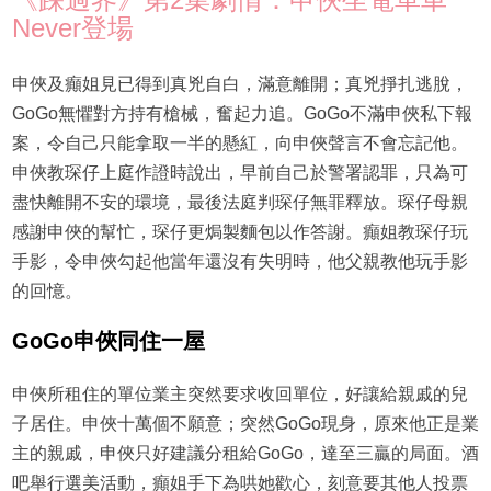
Never登場
申俠及癲姐見已得到真兇自白，滿意離開；真兇掙扎逃脫，
GoGo無懼對方持有槍械，奮起力追。GoGo不滿申俠私下報
案，令自己只能拿取一半的懸紅，向申俠聲言不會忘記他。
申俠教琛仔上庭作證時說出，早前自己於警署認罪，只為可
盡快離開不安的環境，最後法庭判琛仔無罪釋放。琛仔母親
感謝申俠的幫忙，琛仔更焗製麵包以作答謝。癲姐教琛仔玩
手影，令申俠勾起他當年還沒有失明時，他父親教他玩手影
的回憶。
GoGo申俠同住一屋
申俠所租住的單位業主突然要求收回單位，好讓給親戚的兒
子居住。申俠十萬個不願意；突然GoGo現身，原來他正是業
主的親戚，申俠只好建議分租給GoGo，達至三贏的局面。酒
吧舉行選美活動，癲姐手下為哄她歡心，刻意要其他人投票