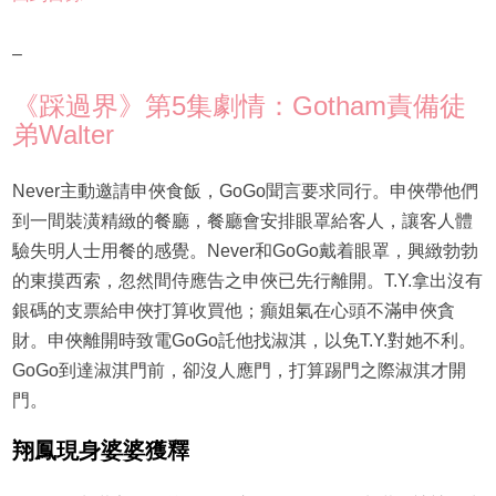
–
《踩過界》第5集劇情：Gotham責備徒
弟Walter
Never主動邀請申俠食飯，GoGo聞言要求同行。申俠帶他們
到一間裝潢精緻的餐廳，餐廳會安排眼罩給客人，讓客人體
驗失明人士用餐的感覺。Never和GoGo戴着眼罩，興緻勃勃
的東摸西索，忽然間侍應告之申俠已先行離開。T.Y.拿出沒有
銀碼的支票給申俠打算收買他；癲姐氣在心頭不滿申俠貪
財。申俠離開時致電GoGo託他找淑淇，以免T.Y.對她不利。
GoGo到達淑淇門前，卻沒人應門，打算踢門之際淑淇才開
門。
翔鳳現身婆婆獲釋