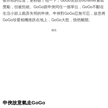
俊所站的位置，更輕吻了他一下；GoGo見狀亦向Never索取
獎勵，但被拒絕。GoGo跟申俠同住一個單位，GoGo不斷在
生活小節上戲弄失明的申俠。申俠對GoGo忍無可忍，故意將
GoGo珍愛相機推跌在地上，GoGo大怒，憤然離開。
廣告
申俠故意氣走GoGo