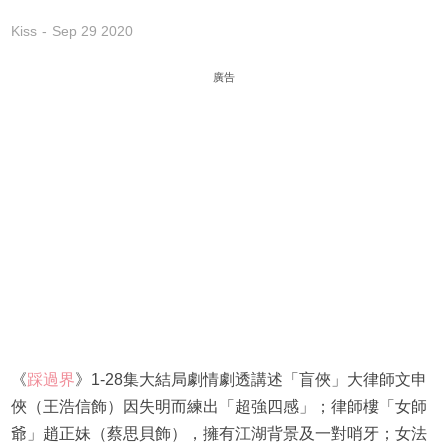
Kiss
Sep 29 2020
廣告
《
踩過界
》1-28集大結局劇情劇透講述「盲俠」大律師文申
俠（王浩信飾）因失明而練出「超強四感」；律師樓「女師
爺」趙正妹（蔡思貝飾），擁有江湖背景及一對哨牙；女法