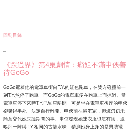
回到目錄
–
《踩過界》第4集劇情：癲姐不滿申俠善
待GoGo
GoGo駕着他的電單車衝向T.Y.的紅色跑車，在雙方碰撞前一
刻T.Y.煞停了跑車，而GoGo的電單車便在跑車上面掠過。當
電單車停下來時T.Y.已駛車離開，可是坐在電單車後座的申俠
卻嚇得半死，決定自行離開。申俠前往淑淇家，但淑淇仍未
願意交代她失蹤期間的事。申俠發現她連衣服也沒有換，還
嗅到一陣與T.Y.相同的古龍水味，猜測她身上穿的是男裝襯