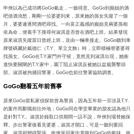
申俠以為已成功將GoGo氣走，一臉得意。GoGo到癲姐的酒
吧借酒澆愁，剛剛一位婆婆到來，原來她的孫女失蹤了一個
月，婆婆遂逐間酒吧尋找。一向富正義感的癲姐見兩婆孫相
依為命，便着手下搜尋何淑淇是否曾在酒吧上班。結果發現
原來淑淇失蹤當日曾經上班，並由一輛車接走。GoGo聽到車
牌號碼屬於戴德仁（T.Y、單立文飾）時，立即積極替婆婆尋
找孫女。GoGo在T.Y.家門外守候，竟然見到淑淇出現，她衝
進快要關閘的T.Y.家中，園丁阻止淑淇反被她以盆栽襲擊頭
部。淑淇被拘捕回警署，GoGo也前往警署協助調查。
GoGo翻看五年前舊事
原來GoGo當私家偵探前曾為警員，因為五年前一宗涉及T.Y.
的案件而辭職前往外地；GoGo同在學堂畢業的朋友認為他只
是針對T.Y.。淑淇於錄取口供期間一話不說，申俠到場替她保
釋。步出警署後看見婆婆，淑淇才開口，可是一聽到要回
家，淑淇卻變得緊張。申俠返回家中竟嗅到GoGo的氣味，申