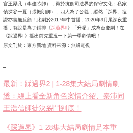
官王勵凡（李佳芯飾），勇於抗衡司法界的保守文化；私家
偵探谷一夏（張振朗飾），四人為了公義，縱然「踩界」搜
證亦義無反顧！此劇於2017年中首播，2020年9月尾深夜重
播，有說是為了鋪排《
踩過界II
》「升呢」成為台慶劇！在
《踩過界II》播出前先重溫一下第一季劇情吧！
原文刊於：東方新地 資料來源：無綫電視
–
最新：
踩過界2 | 1-28集大結局劇情劇
透：線上看全新角色案情介紹、秦沛同
王浩信師徒決裂鬥到底！
《
踩過界
》1-28集大結局劇情足本重