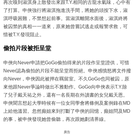
再次嗅到淑淇身上散發出來跟T.Y.相同的古龍水氣味，心中有
了打算。申俠強行將淑淇拖進洗手間，將她的頭按下水，淑
淇呼吸困難，不禁想起前事。當淑淇離開水面後，淑淇終將
被囚禁的真相一一道來，原來她曾嘗試逃走或報警求救，可
惜被T.Y.發現阻止。
偷拍片段被拒呈堂
申俠向Never申請把GoGo偷拍得來的片段作呈堂證供，可惜
Never認為偷拍的片段不能呈堂而拒絕。申俠感憤怒將文件撥
向Never，申俠因此被押在羈留室。不久GoGo也同被囚，原
來他跟Never爭論時做出不雅動作。GoGo向申俠表示T.Y.除
了兒子戴天祐之外，還有一名長期在外讀書的女兒戴天恩。
申俠聞言想起大學時候有一位女同學會將條例及案例錄在MD
上給他溫習。忽然癲姐來到打斷了申俠的回憶，癲姐問及MD
的事，被申俠發現她曾偷聽，再次跟她劃清界線。
廣告