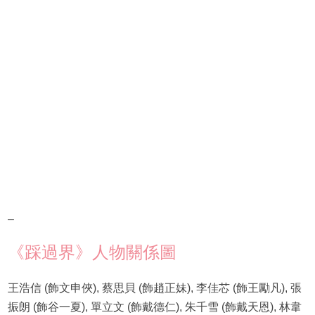
–
《踩過界》人物關係圖
王浩信 (飾文申俠), 蔡思貝 (飾趙正妹), 李佳芯 (飾王勵凡), 張
振朗 (飾谷一夏), 單立文 (飾戴德仁), 朱千雪 (飾戴天恩), 林韋