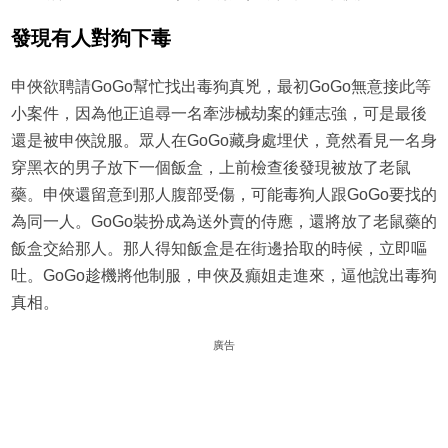
發現有人對狗下毒
申俠欲聘請GoGo幫忙找出毒狗真兇，最初GoGo無意接此等
小案件，因為他正追尋一名牽涉械劫案的鍾志強，可是最後
還是被申俠說服。眾人在GoGo藏身處埋伏，竟然看見一名身
穿黑衣的男子放下一個飯盒，上前檢查後發現被放了老鼠
藥。申俠還留意到那人腹部受傷，可能毒狗人跟GoGo要找的
為同一人。GoGo裝扮成為送外賣的侍應，還將放了老鼠藥的
飯盒交給那人。那人得知飯盒是在街邊拾取的時候，立即嘔
吐。GoGo趁機將他制服，申俠及癲姐走進來，逼他說出毒狗
真相。
廣告