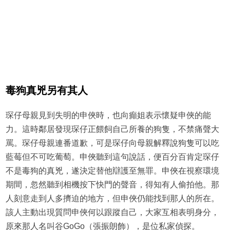
毒狗真兇另有其人
琛仔母親見到失明的申俠時，也向癲姐表示懷疑申俠的能
力。這時鄰居發現琛仔正餵飼自己所養的狗隻，不禁痛聲大
罵。琛仔母親連番道歉，可是琛仔向母親解釋說狗隻可以吃
藍莓但不可吃葡萄。申俠聽到這句說話，便百分百肯定琛仔
不是毒狗的真兇，遂決定替他辯護至無罪。申俠在視察環境
期間，忽然聽到相機按下快門的聲音，得知有人偷拍他。那
人刻意走到人多擠迫的地方，但申俠仍能找到那人的所在。
該人主動出現質問申俠何以跟蹤自己，大家互相表明身分，
原來那人名叫谷GoGo（張振朗飾），是位私家偵探。