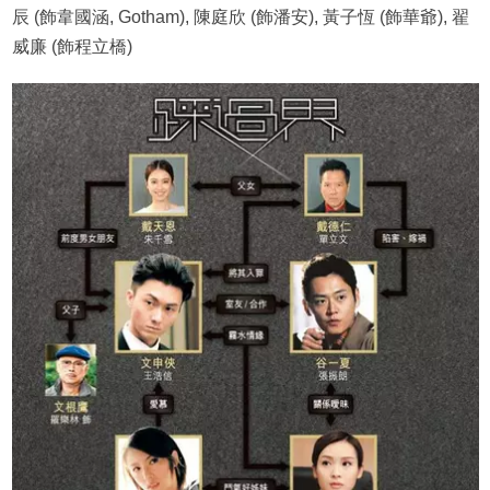
辰 (飾韋國涵, Gotham), 陳庭欣 (飾潘安), 黃子恆 (飾華爺), 翟
威廉 (飾程立橋)