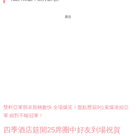
廣告
雙料亞軍鄧卓殷轉數快 全場爆笑！盤點歷屆9位索爆港姐亞
軍 絕對不輸冠軍！
四季酒店筵開25席圈中好友到場祝賀