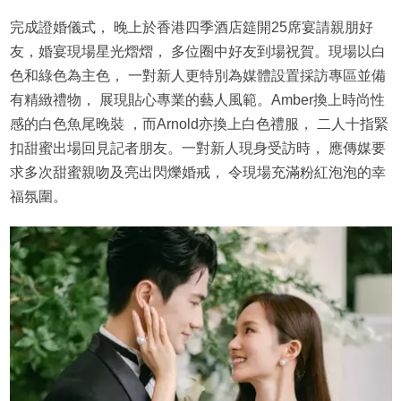
完成證婚儀式， 晚上於香港四季酒店筵開25席宴請親朋好
友，婚宴現場星光熠熠， 多位圈中好友到場祝賀。現場以白
色和綠色為主色， 一對新人更特別為媒體設置採訪專區並備
有精緻禮物， 展現貼心專業的藝人風範。Amber換上時尚性
感的白色魚尾晚裝 ，而Arnold亦換上白色禮服， 二人十指緊
扣甜蜜出場回見記者朋友。一對新人現身受訪時， 應傳媒要
求多次甜蜜親吻及亮出閃爍婚戒， 令現場充滿粉紅泡泡的幸
福氛圍。