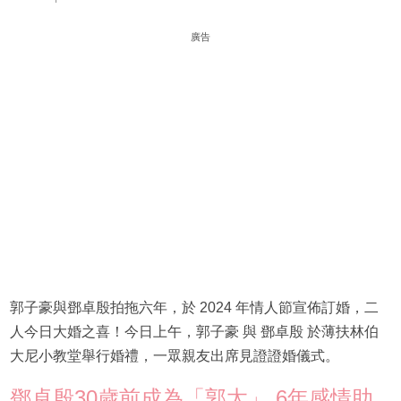
廣告
郭子豪與鄧卓殷拍拖六年，於 2024 年情人節宣佈訂婚，二
人今日大婚之喜！今日上午，郭子豪 與 鄧卓殷 於薄扶林伯
大尼小教堂舉行婚禮，一眾親友出席見證證婚儀式。
鄧卓殷30歲前成為「郭太」 6年感情助