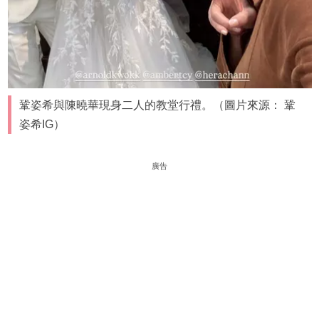
鞏姿希與陳曉華現身二人的教堂行禮。（圖片來源： 鞏
姿希IG）
廣告