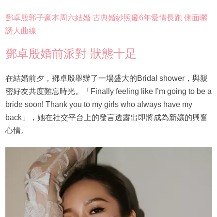
鄧卓殷郭子豪本周六結婚 古典婚紗照慶6年愛情長跑 側面曬
誘人曲線
鄧卓殷婚前派對 狀態十足
在結婚前夕，鄧卓殷舉辦了一場盛大的Bridal shower，與親
密好友共度難忘時光。「Finally feeling like I’m going to be a
bride soon! Thank you to my girls who always have my
back」，她在社交平台上的發言透露出即將成為新孃的興奮
心情。