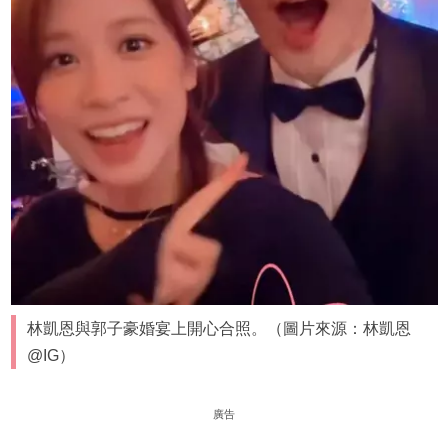
林凱恩與郭子豪婚宴上開心合照。（圖片來源：林凱恩
@IG）
廣告