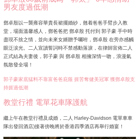
男友度過低潮
鄧卓殷以一襲雍容華貴長裙擺婚紗，翹着爸爸手臂步入教
堂，場面溫馨感人，鄧爸爸把 鄧卓殷 托付到 郭子豪 手中時
盡現不捨之情，並向未來女婿贈予囑咐，鄧卓殷 在旁亦感觸
眼泛涙光。二人宣讀誓詞時不禁感動落淚，在律師宣佈二人
正式結為夫妻後，郭子豪 與 鄧卓殷 相擁深情一吻，浪漫氣
氛散發全場！
郭子豪家底猛料不靠富爸爸庇蔭 捱苦奪健美冠軍 獲鄧卓殷支
持捱過低潮
教堂行禮 電單花車隊護航
繼上午在教堂行禮及成婚，二人 Harley-Davidson 電單車車
隊出發回酒店)接著傍晚將於香港四季酒店再舉行婚宴！