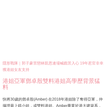
隱形戰隊｜郭子豪苦戀林凱恩連場喊戲苦入心 19年惹官非幸
獲港姐女友支持
港姐亞軍鄧卓殷雙料港姐高學歷背景猛
料
快將30歲的鄧卓殷(Amber) 在2018年港姐除了奪得亞軍，仲
攞埋最上鏡小姐，成雙料港姐。Amber畢業於港大建築系，