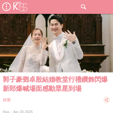
郭子豪鄧卓殷結婚教堂行禮鑽飾閃爆
新郎爆喊場面感動眾星到場
娛樂
Kiss
Apr 20 2025