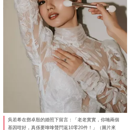
吳若希在鄧卓殷的婚照下留言：「老老實實，你哋兩個
基因咁好，真係要嗱嗱聲閂返10零20件！」（圖片來