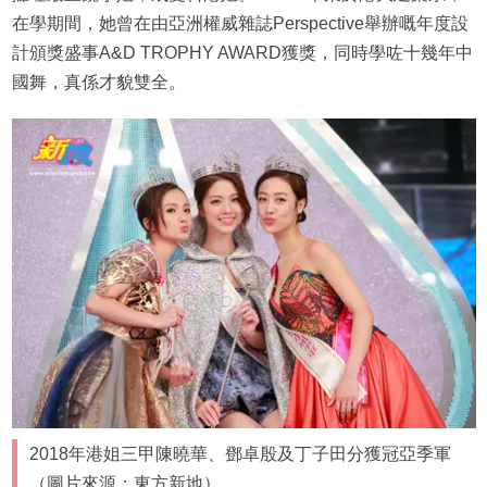
在學期間，她曾在由亞洲權威雜誌Perspective舉辦嘅年度設
計頒獎盛事A&D TROPHY AWARD獲獎，同時學咗十幾年中
國舞，真係才貌雙全。
2018年港姐三甲陳曉華、鄧卓殷及丁子田分獲冠亞季軍
（圖片來源：東方新地）