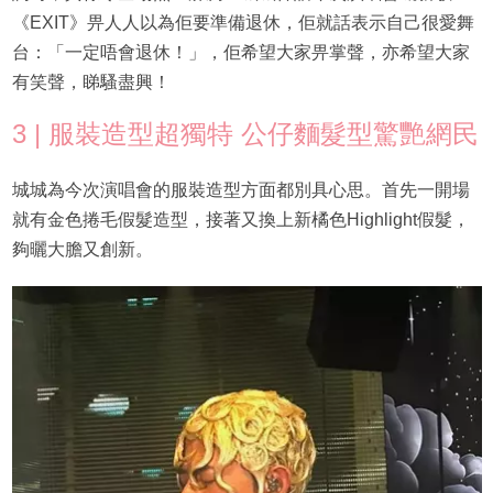
《EXIT》畀人人以為佢要準備退休，佢就話表示自己很愛舞
台：「一定唔會退休！」，佢希望大家畀掌聲，亦希望大家
有笑聲，睇騷盡興！
3 | 服裝造型超獨特 公仔麵髮型驚艷網民
城城為今次演唱會的服裝造型方面都別具心思。首先一開場
就有金色捲毛假髮造型，接著又換上新橘色Highlight假髮，
夠曬大膽又創新。