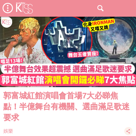
郭富城紅館演唱會首場7大必睇焦
點！半億舞台有機關、選曲滿足歌迷
要求
娛樂