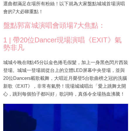
選曲都滿足在場所有粉絲！以下就為大家盤點城城首場演唱
會的7大必睇重點！
盤點郭富城演唱會頭場7大焦點：
1 | 帶20位Dancer現場演唱《EXIT》氣
勢非凡
城城今晚在8點45分以金色捲毛假髮，加上一身黑色閃片西裝
登場。城城一登場就從台上的立體LED屏幕中央登場，並與
20位Dancers載歌載舞，大唱近月榮登5台歌曲榜之冠的洗腦
新歌《EXIT》，非常有氣勢！現場城城唱出「愛上跳舞太開
心，跳到每個拍子都叫好」歌詞時，真係令全場熱血沸騰！