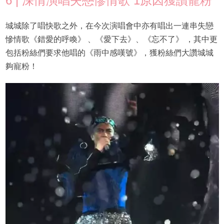
6 | 深情演唱失戀慘情歌 1原因獲讚寵粉
城城除了唱快歌之外，在今次演唱會中亦有唱出一連串失戀
慘情歌《錯愛的呼喚》 、《愛下去》、《忘不了》 ，其中更
包括粉絲們要求他唱的《雨中感嘆號》，獲粉絲們大讚城城
夠寵粉！