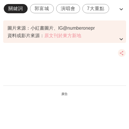
關鍵詞
郭富城
演唱會
7大重點
c06
圖片來源：小紅書圖片、IG@numberonepr
資料或影片來源：
原文刊於東方新地
廣告