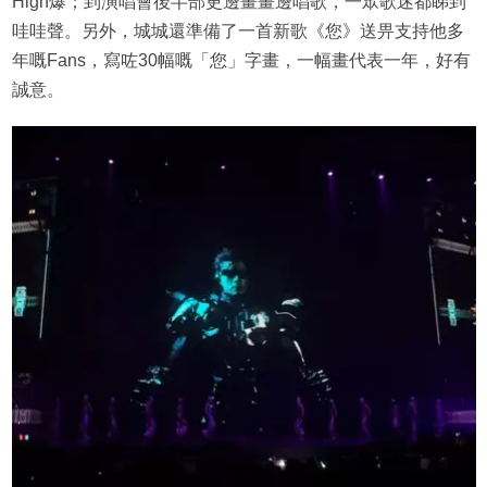
High爆；到演唱會後半部更邊畫畫邊唱歌，一眾歌迷都睇到
哇哇聲。另外，城城還準備了一首新歌《您》送畀支持他多
年嘅Fans，寫咗30幅嘅「您」字畫，一幅畫代表一年，好有
誠意。