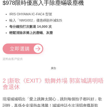
$978限時優惠入手除塵蟎吸塵機
IRIS OHYAMA IC-FAC4 型號
輸入「NMG002」優惠碼額外減$25
每分鐘拍打次數達 14,000 次
輕鬆清除床褥上的塵蟎、灰塵
立即選購
資料由客戶提供
廣告
2 |新歌《EXIT》勁舞炸場 郭富城講明唔
會退休
現場城城唱出「愛上跳舞太開心，跳到每個拍子都叫好」歌
詞時，真係令全場熱血沸騰！城城仲話今次演唱會嘅新歌