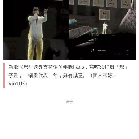
新歌《您》送畀支持佢多年嘅Fans，寫咗30幅嘅「您」
字畫，一幅畫代表一年，好有誠意。（圖片來源：
Viu1Hk）
廣告