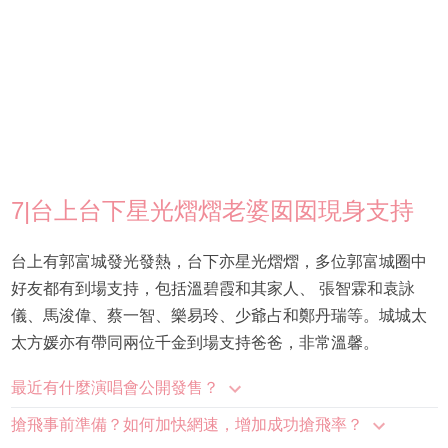
7|台上台下星光熠熠老婆囡囡現身支持
台上有郭富城發光發熱，台下亦星光熠熠，多位郭富城圈中
好友都有到場支持，包括溫碧霞和其家人、 張智霖和袁詠
儀、馬浚偉、蔡一智、樂易玲、少爺占和鄭丹瑞等。城城太
太方媛亦有帶同兩位千金到場支持爸爸，非常溫馨。
最近有什麼演唱會公開發售？
搶飛事前準備？如何加快網速，增加成功搶飛率？