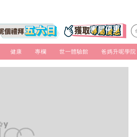
健康
專欄
世一體驗館
爸媽升呢學院