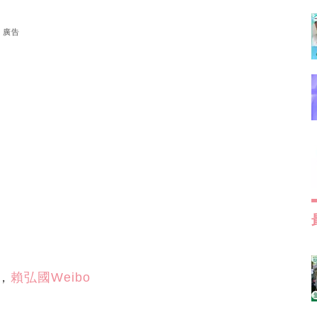
廣告
，
賴弘國Weibo