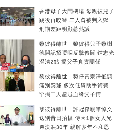
香港母子大鬧機場 母親被兒子
踢後再咬警 二人齊被判入獄
刑期差距明顯惹熱議
黎彼得離世｜黎彼得兒子黎樹
德開記招哽咽反擊傳聞 鍾志光
澄清2點 揭父子真實關係
黎彼得離世｜契仔黃宗澤低調
痛別契爺 多次低資助手術費
罕揭二人超越血緣父子情
黎彼得離世｜許冠傑親筆悼文
送別昔日拍檔 傳因1個女人兄
弟決裂30年 親解多年不和恩