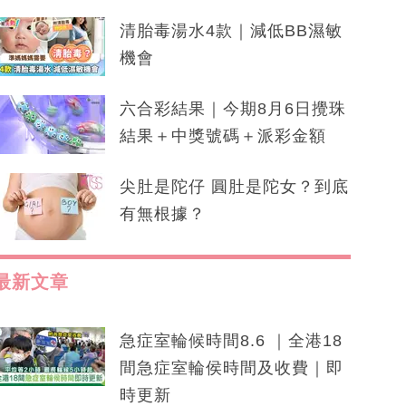
清胎毒湯水4款｜減低BB濕敏
機會
六合彩結果｜今期8月6日攪珠
結果＋中獎號碼＋派彩金額
尖肚是陀仔 圓肚是陀女？到底
有無根據？
最新文章
急症室輪候時間8.6 ｜全港18
間急症室輪侯時間及收費｜即
時更新