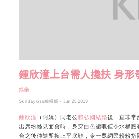
鍾欣潼上台需人攙扶 身形
娛樂
Sundaykiss編輯部
Jun 25 2019
鍾欣潼
（阿嬌）同老公
賴弘國
結婚
後一直非常
出席粉絲見面會時，身穿白色裙嘅佢令水桶腰
台之後仲隨即換上平底鞋，令一眾網民粉粉指