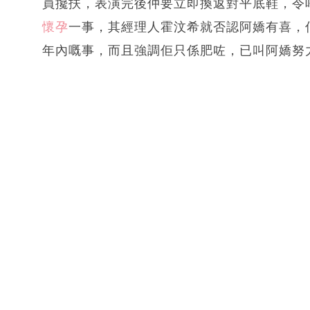
員攙扶，表演完後仲要立即換返對平底鞋，令
懷孕
一事，其經理人霍汶希就否認阿嬌有喜，
年內嘅事，而且強調佢只係肥咗，已叫阿嬌努