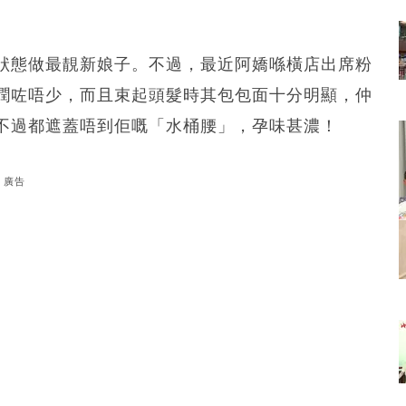
狀態做最靚新娘子。不過，最近阿嬌喺橫店出席粉
潤咗唔少，而且束起頭髮時其包包面十分明顯，仲
不過都遮蓋唔到佢嘅「水桶腰」，孕味甚濃！
廣告