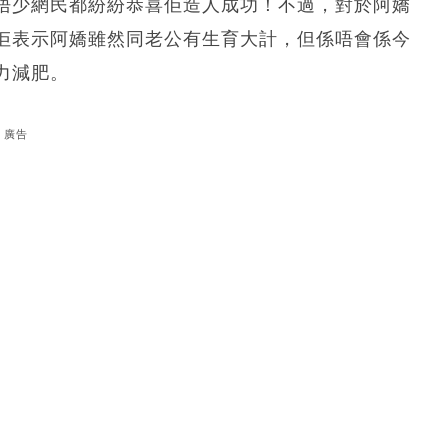
唔少網民都紛紛恭喜佢造人成功！不過，對於阿嬌
佢表示阿嬌雖然同老公有生育大計，但係唔會係今
力減肥。
廣告