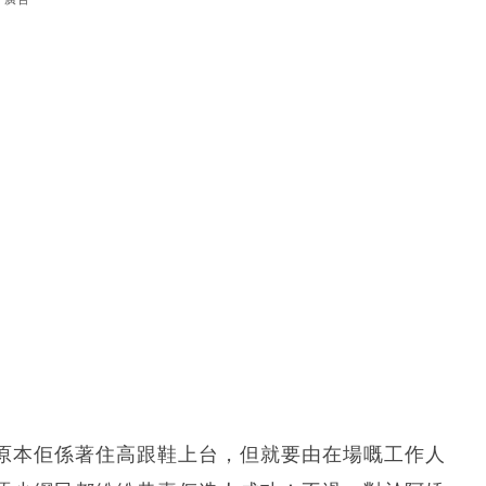
原本佢係著住高跟鞋上台，但就要由在場嘅工作人