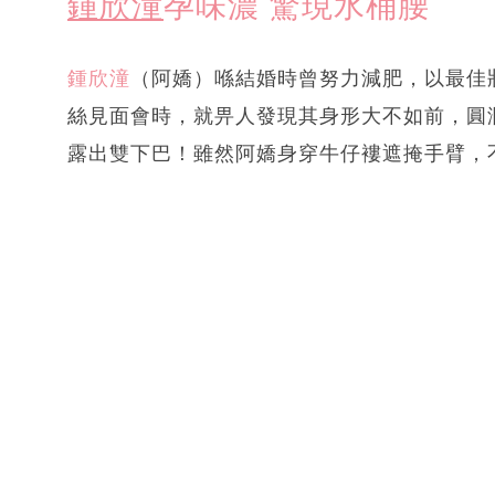
鍾欣潼
孕味濃 驚現水桶腰
鍾欣潼
（阿嬌）喺結婚時曾努力減肥，以最佳
絲見面會時，就畀人發現其身形大不如前，圓
露出雙下巴！雖然阿嬌身穿牛仔褸遮掩手臂，