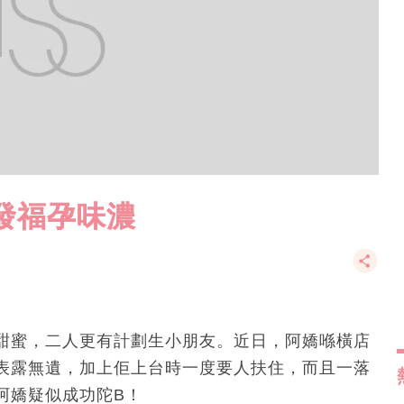
發福孕味濃
甜蜜，二人更有計劃生小朋友。近日，阿嬌喺橫店
表露無遺，加上佢上台時一度要人扶住，而且一落
阿嬌疑似成功陀B！