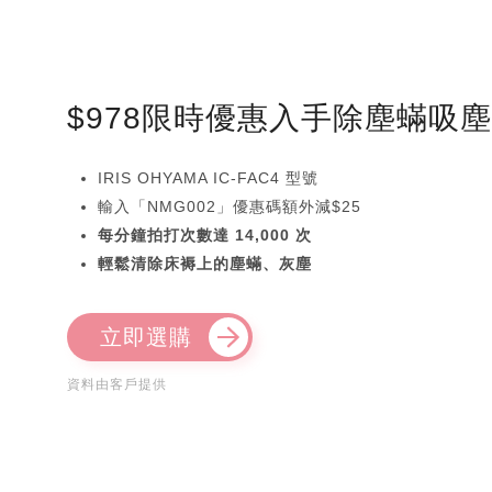
$978限時優惠入手除塵蟎吸
IRIS OHYAMA IC-FAC4 型號
輸入「NMG002」優惠碼額外減$25
每分鐘拍打次數達 14,000 次
輕鬆清除床褥上的塵蟎、灰塵
立即選購
資料由客戶提供