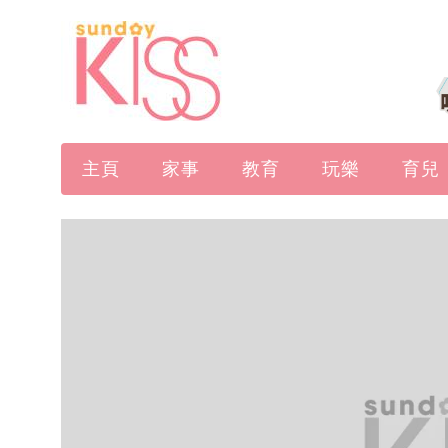
主頁
家事
教育
玩樂
育兒