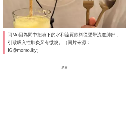
阿Mo因為間中把嚥下的水和流質飲料從聲帶流進肺部，
引致吸入性肺炎又有微燒。（圖片來源：
IG@momo.lky）
廣告