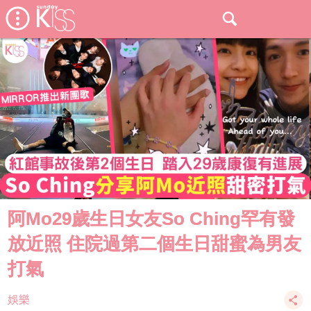
阿Mo29歲生日女友So Ching罕有發
放近照 住院過第二個生日甜蜜為男友
打氣
娛樂