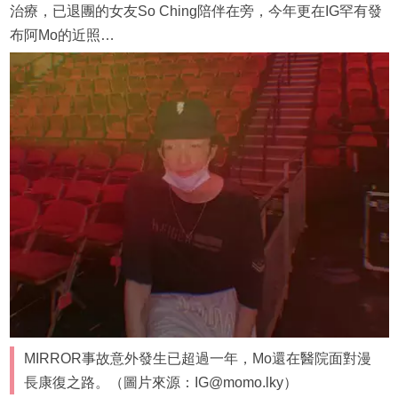
治療，已退團的女友So Ching陪伴在旁，今年更在IG罕有發
布阿Mo的近照…
MIRROR事故意外發生已超過一年，Mo還在醫院面對漫
長康復之路。（圖片來源：IG@momo.lky）