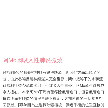
阿Mo因吸入性肺炎微燒
雖然阿Mo的頸脊椎神經有退消跡象，但其他方面出現了問
題，由於吞嚥反射神經還未完全復原，間中把嚥下的水和流
質飲料從聲帶流進肺部，引致吸入性肺炎，阿Mo產生微燒亦
令人擔心。本來阿Mo下周有望移除氣管造口，但若氣管造口
移除後而有肺炎的情況再轉不穩定，之前所做的一切都會打
回原狀。阿Mo因為上週摘除頸箍後，動過手術的位置直接與