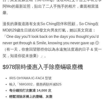
阿Mo的最新近照，貼出了二人手拖手的相片，畫面相當溫
馨。
漫長的康復道路有女友So Ching陪伴和照顧，So Ching在
MO的29歲生日就在IG發文向男友打氣，她以英文寫道：
「One day you’ll look back on the days you thought you’d
never get through & Smile, knowing you never gave up 🙂
（有一天，你會回望那些你以為永遠無法度過的日子 & 笑一
笑，知道你從未放棄）」。
$978限時優惠入手除塵蟎吸塵機
IRIS OHYAMA IC-FAC4 型號
輸入「NMG002」優惠碼額外減$25
每分鐘拍打次數達 14,000 次
輕鬆清除床褥上的塵蟎、灰塵