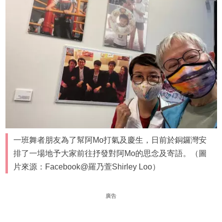
一班舞者朋友為了幫阿Mo打氣及慶生，日前於銅鑼灣安
排了一場地予大家前往抒發對阿Mo的思念及寄語。（圖
片來源：Facebook@羅乃萱Shirley Loo）
廣告