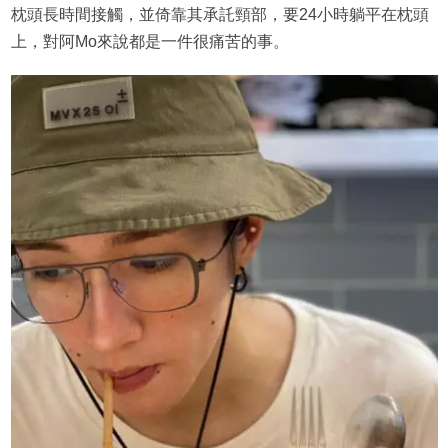
枕頭長時間接觸，並倚靠其承託頸部，要24小時躺平在枕頭
上，對阿Mo來說都是一件很痛苦的事。