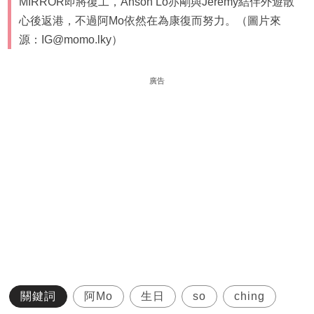
MIRROR即將復工，Anson Lo亦剛與Jeremy結伴外遊散
心後返港，不過阿Mo依然在為康復而努力。（圖片來
源：IG@momo.lky）
廣告
關鍵詞
阿Mo
生日
so
ching