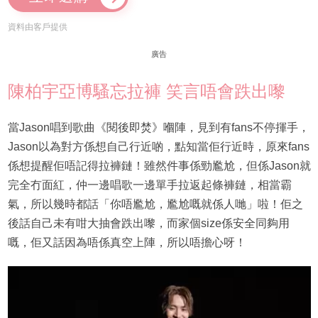
資料由客戶提供
廣告
陳柏宇亞博騷忘拉褲 笑言唔會跌出嚟
當Jason唱到歌曲《閱後即焚》嗰陣，見到有fans不停揮手，
Jason以為對方係想自己行近啲，點知當佢行近時，原來fans
係想提醒佢唔記得拉褲鏈！雖然件事係勁尷尬，但係Jason就
完全冇面紅，仲一邊唱歌一邊單手拉返起條褲鏈，相當霸
氣，所以幾時都話「你唔尷尬，尷尬嘅就係人哋」啦！佢之
後話自己未有咁大抽會跌出嚟，而家個size係安全同夠用
嘅，佢又話因為唔係真空上陣，所以唔擔心呀！