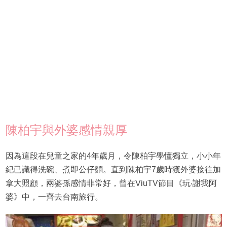
陳柏宇與外婆感情親厚
因為這段在兒童之家的4年歲月，令陳柏宇學懂獨立，小小年
紀已識得洗碗、煮即公仔麵。直到陳柏宇7歲時獲外婆接往加
拿大照顧，兩婆孫感情非常好，曾在ViuTV節目《玩‧謝我阿
婆》中，一齊去台南旅行。