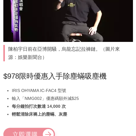
陳柏宇日前在亞博開騷，烏龍忘記拉褲鏈。（圖片來
源：娛樂新聞台）
$978限時優惠入手除塵蟎吸塵機
IRIS OHYAMA IC-FAC4 型號
輸入「NMG002」優惠碼額外減$25
每分鐘拍打次數達 14,000 次
輕鬆清除床褥上的塵蟎、灰塵
立即選購