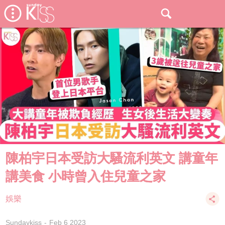
陳柏宇日本受訪大騷流利英文 講童年
講美食 小時曾入住兒童之家
娛樂
Sundaykiss
Feb 6 2023