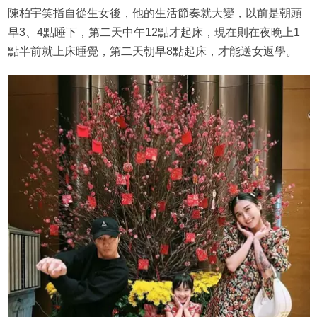
陳柏宇笑指自從生女後，他的生活節奏就大變，以前是朝頭
早3、4點睡下，第二天中午12點才起床，現在則在夜晚上1
點半前就上床睡覺，第二天朝早8點起床，才能送女返學。