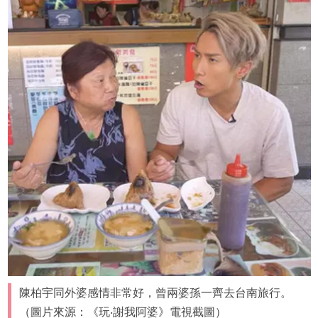
陳柏宇同外婆感情非常好，曾兩婆孫一齊去台南旅行。
（圖片來源：《玩‧謝我阿婆》電視截圖）