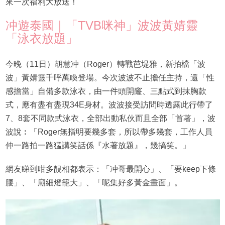
來一次福利大放送！
冲遊泰國｜「TVB咪神」波波黃婧靈
「泳衣放題」
今晚（11日）胡慧冲（Roger）轉戰芭堤雅，新拍檔「波
波」黃婧靈千呼萬喚登場。今次波波不止擔任主持，還「性
感擔當」自備多款泳衣，由一件頭開窿、三點式到抹胸款
式，應有盡有盡現34E身材。波波接受訪問時透露此行帶了
7、8套不同款式泳衣，全部出動私伙而且全部「首著」，波
波說︰「Roger無指明要幾多套，所以帶多幾套，工作人員
仲一路拍一路猛講笑話係『水著放題』，幾搞笑。」
網友睇到咁多靚相都表示：「冲哥最開心」、「要keep下條
腰」、「廟細燈籠大」、「呢集好多黃金畫面」。