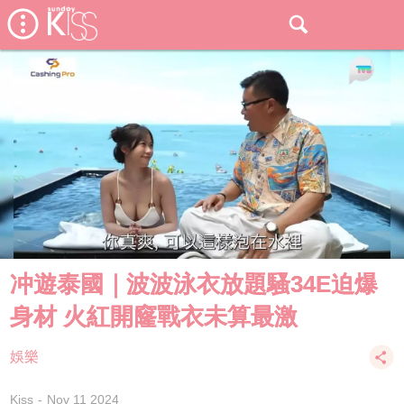
冲遊泰國｜波波泳衣放題騷34E迫爆
身材 火紅開窿戰衣未算最激
娛樂
Kiss
Nov 11 2024