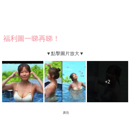
福利圖一睇再睇！
+2
+2
廣告