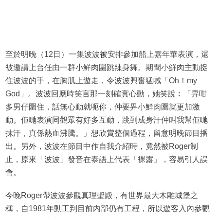
至於明晚（12日）一集波波被安排參加船上嘉年華表演，還
被邀請上台任由一群小鮮肉圍跳辣身舞。期間小鮮肉主動捉
住波波的手，在胸肌上遊走，令波波興奮猛喊「Oh！my
God」。波波回應時笑言那一刻確實心動，她笑說︰「畀咁
多男仔圍住，話無心動就呃你，仲要畀小鮮肉圍就更加激
動。佢哋表演同觀眾有好多互動，跳到成身汗仲叫我幫佢哋
抹汗，真係熱血沸騰。」想欣賞整個過程，留意明晚節目播
出。另外，波波在節目中作自我介紹時，竟然被Roger制
止，原來「波波」發音在泰語上代表「裸露」，容易引人誤
會。
今晚Roger帶波波參觀真理聖殿，有世界最大木雕城堡之
稱，自1981年動工到目前內部仍有工程，所以遊客入內參觀