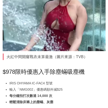
火紅中間開窿戰衣未算最激（圖片來源：TVB）
$978限時優惠入手除塵蟎吸塵機
IRIS OHYAMA IC-FAC4 型號
輸入「NMG002」優惠碼額外減$25
每分鐘拍打次數達 14,000 次
輕鬆清除床褥上的塵蟎、灰塵