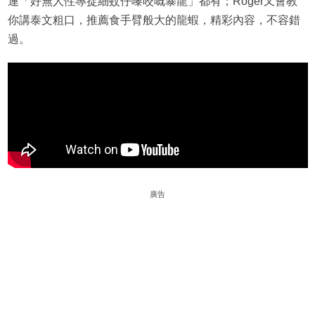
連「好無人性專捉細蚊仔嚟咬嘅暴龍」都有；Roger又會教
你講泰文粗口，推薦食手臂般大的龍蝦，精彩內容，不容錯
過。
廣告