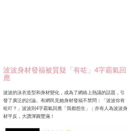
波波身材發福被質疑「有咗」4字霸氣回
應
波波的泳衣造型和身材變化，成為了網絡上熱議的話題，引
發了廣泛的討論。有網民見她身材發福不禁問：「波波你有
咗吖？」波波則4字霸氣回應「我都想生」；亦有人為波波身
材平反，大讚渾圓豐滿！