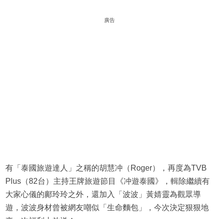
廣告
有「泰國旅遊達人」之稱的胡慧冲（Roger），再度為TVB
Plus（82台）主持王牌旅遊節目《冲遊泰國》，輯除繼續有
大家心儀的鄺玲玲之外，還加入「波波」黃婧靈為觀眾導
遊，波波身材曾被網友嘲似「生命麵包」，今次決定狠狠地