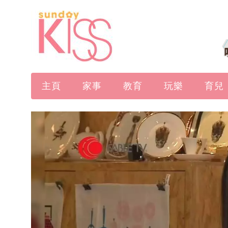
主頁
家事
教育
玩樂
育兒