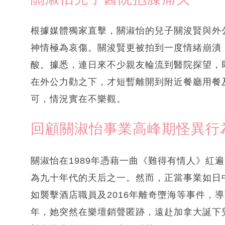
根據媒體獨家直擊，關淑怡的兒子關浚賢與外
神情極為哀傷。關浚賢更被拍到一度情緒崩潰
酸。據悉，連日來不少親友輪流到醫院探望，
在外公力勸之下，才短暫離開到附近餐廳用餐
可，情況實在不樂觀。
回顧關淑怡事業高峰期怪異行
關淑怡在1989年憑藉一曲《難得有情人》紅
為九十年代的天后之一。然而，正當事業如日
如襲擊酒店職員及2016年離奇墮海等事件，導
年，她突然在樂壇銷聲匿跡，遠赴加拿大誕下兒