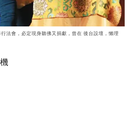
行法會，必定現身聽佛又捐獻，曾在 後台設壇，懶理
塵機