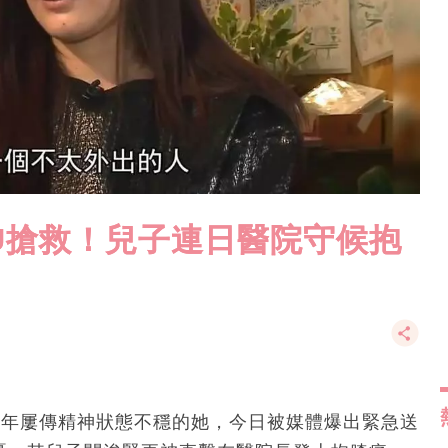
CU搶救！兒子連日醫院守候抱
危！近年屢傳精神狀態不穩的她，今日被媒體爆出緊急送