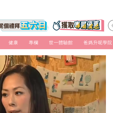
健康
專欄
世一體驗館
爸媽升呢學院