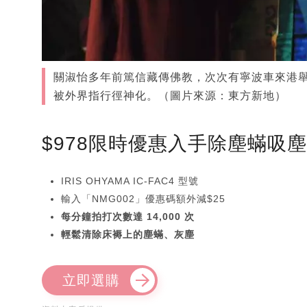
關淑怡多年前篤信藏傳佛教，次次有寧波車來港舉
被外界指行徑神化。（圖片來源：東方新地）
$978限時優惠入手除塵蟎吸
IRIS OHYAMA IC-FAC4 型號
輸入「NMG002」優惠碼額外減$25
每分鐘拍打次數達 14,000 次
輕鬆清除床褥上的塵蟎、灰塵
立即選購