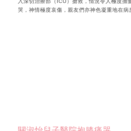
入深切治療部（ICU）搶救，情況令人極度
哭，神情極度哀傷，親友們亦神色凝重地在病
關淑怡兒子醫院抱膝痛哭