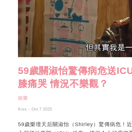
59歲關淑怡驚傳病危送I
膝痛哭 情況不樂觀？
娛樂
Kiss
Oct 7 2025
59歲樂壇天后關淑怡（Shirley）驚傳病