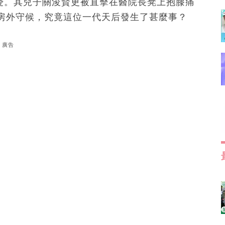
擔憂。其兒子關浚賢更被直擊在醫院長凳上抱膝痛
房外守候，究竟這位一代天后發生了甚麼事？
廣告