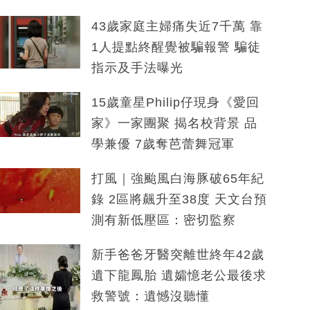
43歲家庭主婦痛失近7千萬 靠
1人提點終醒覺被騙報警 騙徒
指示及手法曝光
15歲童星Philip仔現身《愛回
家》一家團聚 揭名校背景 品
學兼優 7歲奪芭蕾舞冠軍
打風｜強颱風白海豚破65年紀
錄 2區將飆升至38度 天文台預
測有新低壓區：密切監察
新手爸爸牙醫突離世終年42歲
遺下龍鳳胎 遺孀憶老公最後求
救警號：遺憾沒聽懂