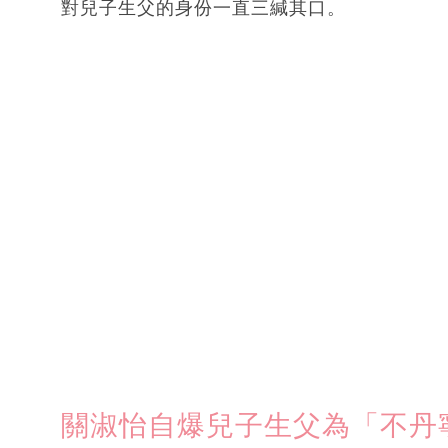
對兒子生父的身份一直三緘其口。
關淑怡自爆兒子生父為「不丹