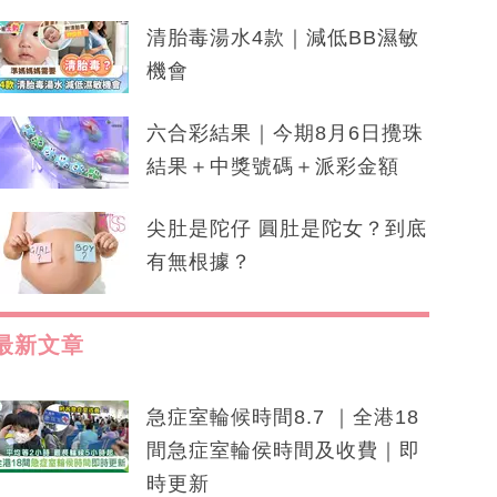
清胎毒湯水4款｜減低BB濕敏
機會
六合彩結果｜今期8月6日攪珠
結果＋中獎號碼＋派彩金額
尖肚是陀仔 圓肚是陀女？到底
有無根據？
最新文章
急症室輪候時間8.7 ｜全港18
間急症室輪侯時間及收費｜即
時更新