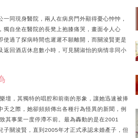
公一同現身醫院，兩人在病房門外顯得憂心忡忡，
，獨自坐在醫院的長凳上抱膝痛哭，畫面令人心
即使過了探病時間也遲遲不願離開，而關浚賢更是
及返回酒店休息數小時，可見關淑怡的病情非同小
為
遍樂壇，其獨特的唱腔和前衛的形象，讓她迅速被捧
中天之際，她卻頻頻傳出各種行為怪異的新聞，例
致其事業一度停滯不前。最為轟動的是在2001
子關浚賢，直到2005年才正式承認未婚產子，但