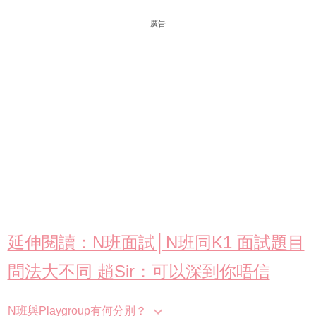
廣告
延伸閱讀：N班面試│N班同K1 面試題目
問法大不同 趙Sir：可以深到你唔信
N班與Playgroup有何分別？