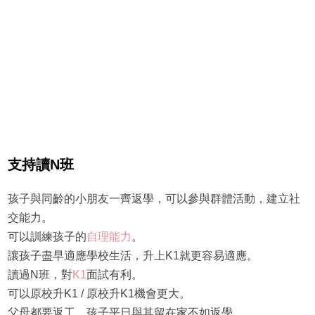
支持讀N班
孩子與同齡的小朋友一齊返學，可以參與群體活動，建立社
交能力。
可以訓練孩子的
自理能力
。
讓孩子盡早適應學校生活，升上K1就更容易適應。
讀過N班，對
K1
面試有利。
可以原校升K1 / 原校升K1機會更大。
父母都要返工，孩子平日與其留在家不如返學。