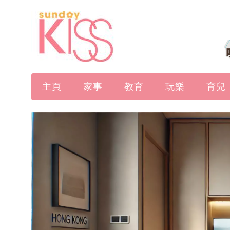
主頁
家事
教育
玩樂
育兒