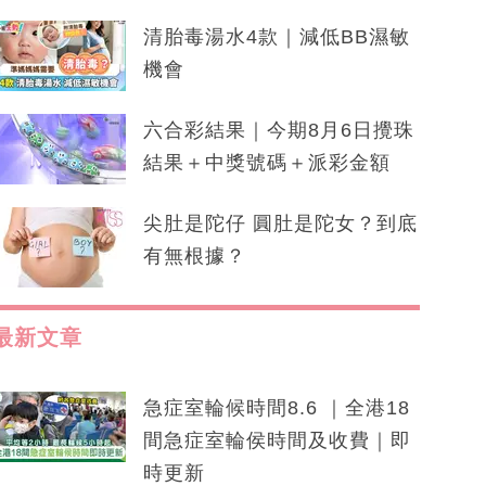
清胎毒湯水4款｜減低BB濕敏
機會
六合彩結果｜今期8月6日攪珠
結果＋中獎號碼＋派彩金額
尖肚是陀仔 圓肚是陀女？到底
有無根據？
最新文章
急症室輪候時間8.6 ｜全港18
間急症室輪侯時間及收費｜即
時更新