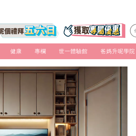
健康
專欄
世一體驗館
爸媽升呢學院