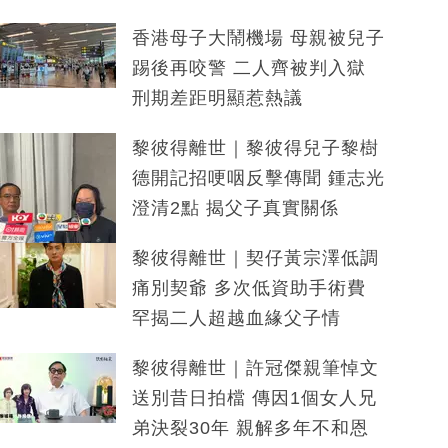
香港母子大鬧機場 母親被兒子
踢後再咬警 二人齊被判入獄
刑期差距明顯惹熱議
黎彼得離世｜黎彼得兒子黎樹
德開記招哽咽反擊傳聞 鍾志光
澄清2點 揭父子真實關係
黎彼得離世｜契仔黃宗澤低調
痛別契爺 多次低資助手術費
罕揭二人超越血緣父子情
黎彼得離世｜許冠傑親筆悼文
送別昔日拍檔 傳因1個女人兄
弟決裂30年 親解多年不和恩