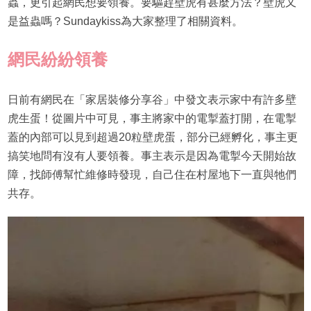
蟲，更引起網民想要領養。要驅趕壁虎有甚麼方法？壁虎又
是益蟲嗎？Sundaykiss為大家整理了相關資料。
網民紛紛領養
日前有網民在「家居裝修分享谷」中發文表示家中有許多壁
虎生蛋！從圖片中可見，事主將家中的電掣蓋打開，在電掣
蓋的內部可以見到超過20粒壁虎蛋，部分已經孵化，事主更
搞笑地問有沒有人要領養。事主表示是因為電掣今天開始故
障，找師傅幫忙維修時發現，自己住在村屋地下一直與牠們
共存。