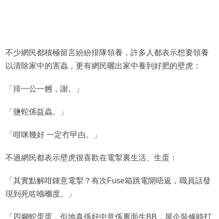
不少網民都積極留言紛紛排隊領養，許多人都表示想要領養
以清除家中的害蟲，更有網民曬出家中養到好肥的壁虎：
「排一公一乸，謝。」
「鹽蛇係益蟲。」
「咁咪幾好 一定冇曱甴。」
不過網民都表示壁虎很喜歡在電掣裏生活、生蛋：
「其實點解咁鍾意電掣？有次Fuse箱跳電開唔返，職員話發
現到死咗喺嗰度。」
「四腳蛇蛋蛋，佢地真係好中意係裏面生BB，屋企裝修時打