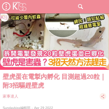
壁虎蛋在電掣內孵化 目測超過20粒｜
附3招驅趕壁虎
家事達人
Sundaykiss編輯部
Apr 29 2022