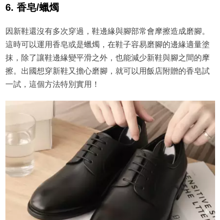
6. 香皂/蠟燭
因新鞋還沒有多次穿過，鞋邊緣與腳部常會摩擦造成磨腳。
這時可以運用香皂或是蠟燭，在鞋子容易磨腳的邊緣適量塗
抹，除了讓鞋邊緣變平滑之外，也能減少新鞋與腳之間的摩
擦。出國想穿新鞋又擔心磨腳，就可以用飯店附贈的香皂試
一試，這個方法特別實用！