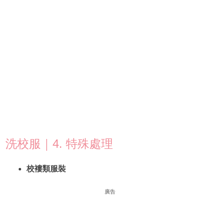
洗校服｜4. 特殊處理
校褸類服裝
廣告