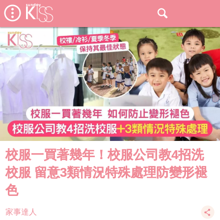
校服一買著幾年！校服公司教4招洗
校服 留意3類情況特殊處理防變形褪
色
家事達人