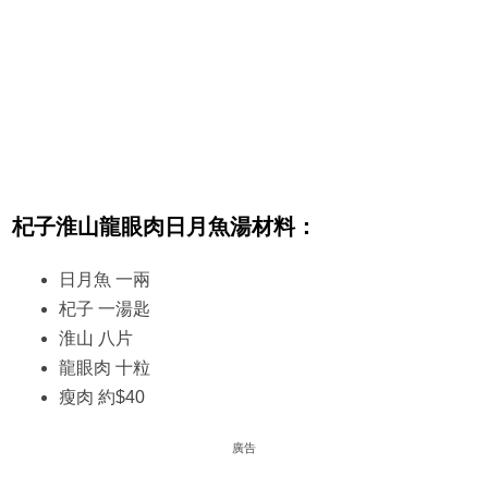
杞子淮山龍眼肉日月魚湯材料：
日月魚 一兩
杞子 一湯匙
淮山 八片
龍眼肉 十粒
瘦肉 約$40
廣告