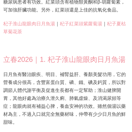
糖尿病患者有功效。紅菜頭含有植物類黃酮和β-胡蘿蔔素，
可加強肝臟功能。另外，紅菜頭還是上佳的抗氧化食品。
杞子淮山龍眼肉日月魚湯
｜
杞子紅菜頭紫蘿蔔湯
｜
杞子夏枯
草菊花茶
立春2026｜1. 杞子淮山龍眼肉日月魚湯
日月魚有醫治眼疾、明目、補腎益肝、養顏美髮功用，它的
營養成分很高，含豐富蛋白質、磷、鐵、碘及鈣質，所以對
調節人體代謝平衡及促進生長都有一定幫助；淮山健脾開
胃，其他好處為治療久泄久痢、肺氣虛燥、及消渴尿頻等
症；龍眼肉就有補益心脾，養血安神的功效。雖然個湯以藥
材為主，不過入口就完全無藥材味，仲帶有少少日月魚的鮮
甜味。