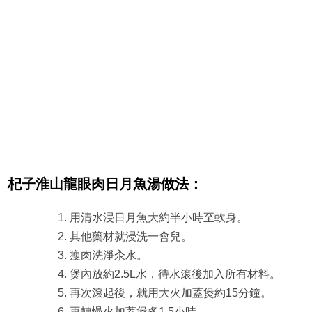
杞子淮山龍眼肉日月魚湯做法：
用清水浸日月魚大約半小時至軟身。
其他藥材就浸洗一會兒。
瘦肉洗淨汆水。
煲內放約2.5L水，待水滾後加入所有材料。
再次滾起後，就用大火加蓋煲約15分鐘。
再轉慢火加蓋煲多1.5小時