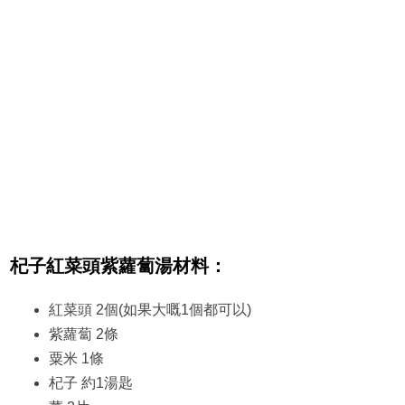
杞子紅菜頭紫蘿蔔湯材料：
紅菜頭 2個(如果大嘅1個都可以)
紫蘿蔔 2條
粟米 1條
杞子 約1湯匙