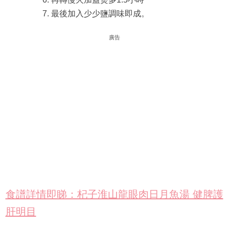
最後加入少少鹽調味即成。
廣告
食譜詳情即睇：杞子淮山龍眼肉日月魚湯 健脾護
肝明目