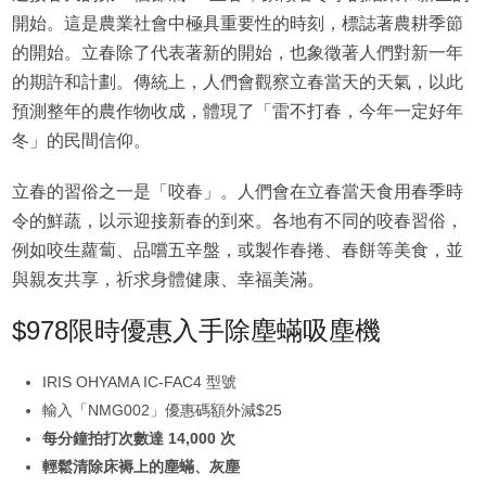
開始。這是農業社會中極具重要性的時刻，標誌著農耕季節
的開始。立春除了代表著新的開始，也象徵著人們對新一年
的期許和計劃。傳統上，人們會觀察立春當天的天氣，以此
預測整年的農作物收成，體現了「雷不打春，今年一定好年
冬」的民間信仰。
立春的習俗之一是「咬春」。人們會在立春當天食用春季時
令的鮮蔬，以示迎接新春的到來。各地有不同的咬春習俗，
例如咬生蘿蔔、品嚐五辛盤，或製作春捲、春餅等美食，並
與親友共享，祈求身體健康、幸福美滿。
$978限時優惠入手除塵蟎吸塵機
IRIS OHYAMA IC-FAC4 型號
輸入「NMG002」優惠碼額外減$25
每分鐘拍打次數達 14,000 次
輕鬆清除床褥上的塵蟎、灰塵