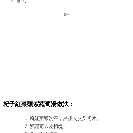
薑 2片
廣告
杞子紅菜頭紫蘿蔔湯做法：
將紅菜頭洗淨，然後去皮及切片。
紫蘿蔔去皮切塊。