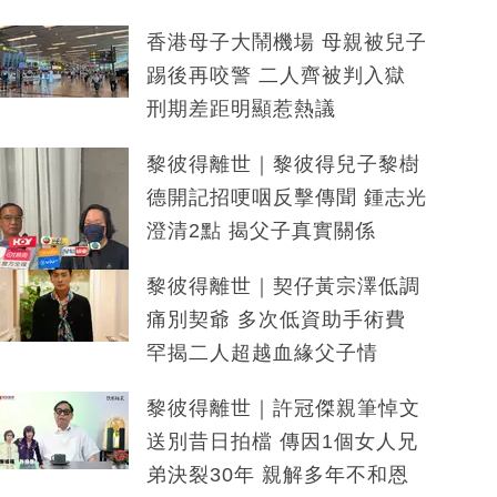
香港母子大鬧機場 母親被兒子
踢後再咬警 二人齊被判入獄
刑期差距明顯惹熱議
黎彼得離世｜黎彼得兒子黎樹
德開記招哽咽反擊傳聞 鍾志光
澄清2點 揭父子真實關係
黎彼得離世｜契仔黃宗澤低調
痛別契爺 多次低資助手術費
罕揭二人超越血緣父子情
黎彼得離世｜許冠傑親筆悼文
送別昔日拍檔 傳因1個女人兄
弟決裂30年 親解多年不和恩