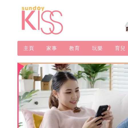
主頁
家事
教育
玩樂
育兒