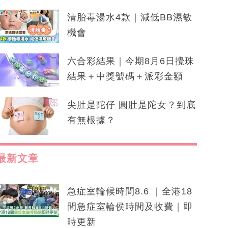
清胎毒湯水4款｜減低BB濕敏
機會
六合彩結果｜今期8月6日攪珠
結果＋中獎號碼＋派彩金額
尖肚是陀仔 圓肚是陀女？到底
有無根據？
最新文章
急症室輪候時間8.6 ｜全港18
間急症室輪侯時間及收費｜即
時更新