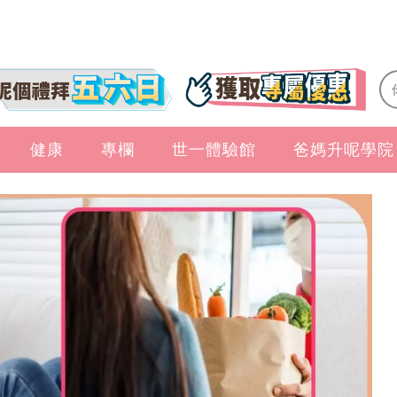
健康
專欄
世一體驗館
爸媽升呢學院