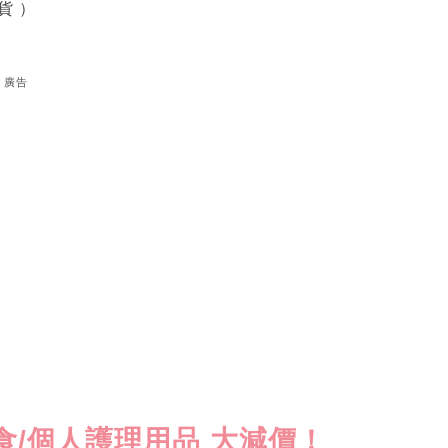
貨 ）
廣告
零食/個人護理用品 大減價！