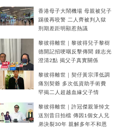
香港母子大鬧機場 母親被兒子
踢後再咬警 二人齊被判入獄
刑期差距明顯惹熱議
黎彼得離世｜黎彼得兒子黎樹
德開記招哽咽反擊傳聞 鍾志光
澄清2點 揭父子真實關係
黎彼得離世｜契仔黃宗澤低調
痛別契爺 多次低資助手術費
罕揭二人超越血緣父子情
黎彼得離世｜許冠傑親筆悼文
送別昔日拍檔 傳因1個女人兄
弟決裂30年 親解多年不和恩