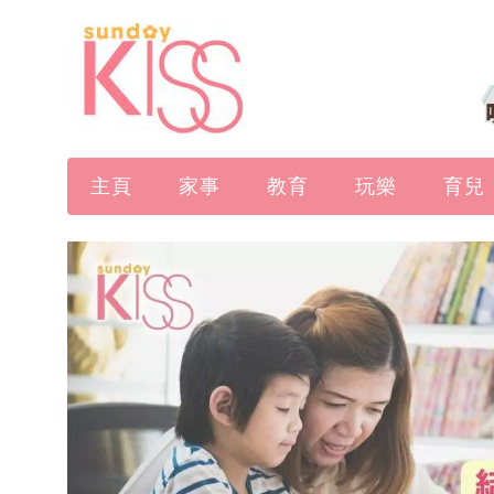
主頁
家事
教育
玩樂
育兒