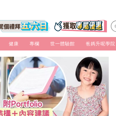
健康
專欄
世一體驗館
爸媽升呢學院