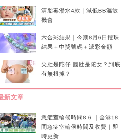
清胎毒湯水4款｜減低BB濕敏
機會
六合彩結果｜今期8月6日攪珠
結果＋中獎號碼＋派彩金額
尖肚是陀仔 圓肚是陀女？到底
有無根據？
最新文章
急症室輪候時間8.6 ｜全港18
間急症室輪侯時間及收費｜即
時更新