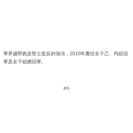
學界越野跑是聖士提反的強項，2010年囊括女子乙、丙組冠
軍及女子組總冠軍。
廣告