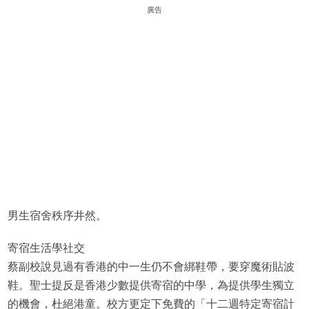
廣告
男生宿舍秩序井然。
寄宿生活學社交
蔡副校說見過有香港的中一生仍不會綁鞋帶，要穿魔術貼波
鞋。聖士提反是香港少數提供寄宿的中學，為提供學生獨立
的機會，杜絕港童。校方更定下免費的「十二週特定寄宿計