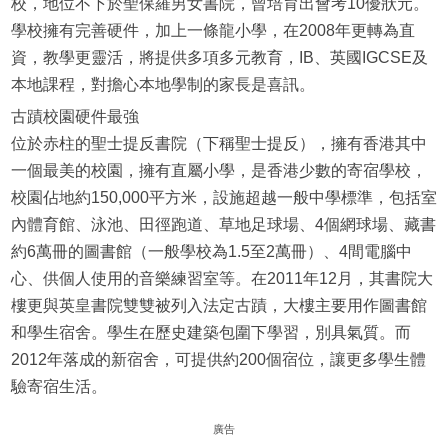
校，地位不下於聖保羅男女書院，曾培育出會考10優狀元。
學校擁有完善硬件，加上一條龍小學，在2008年更轉為直
資，教學更靈活，將提供多項多元教育，IB、英國IGCSE及
本地課程，對擔心本地學制的家長是喜訊。
古蹟校園硬件最強
位於赤柱的聖士提反書院（下稱聖士提反），擁有香港其中
一個最美的校園，擁有直屬小學，是香港少數的寄宿學校，
校園佔地約150,000平方米，設施超越一般中學標準，包括室
內體育館、泳池、田徑跑道、草地足球場、4個網球場、藏書
約6萬冊的圖書館（一般學校為1.5至2萬冊）、4間電腦中
心、供個人使用的音樂練習室等。在2011年12月，其書院大
樓更與英皇書院雙雙被列入法定古蹟，大樓主要用作圖書館
和學生宿舍。學生在歷史建築包圍下學習，別具氣質。而
2012年落成的新宿舍，可提供約200個宿位，讓更多學生體
驗寄宿生活。
廣告