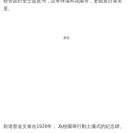
校舍面對聖士提反灣，設有球場和花園等，更能賞日落美
景。
廣告
前港督金文泰在1928年， 為校園舉行動土儀式的紀念碑。