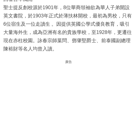
聖士提反創校源於1901年，8位華商領袖欲為華人子弟開設
英文書院，於1903年正式於薄扶林開校，最初為男校，只有
6位宿生及一位走讀生 。因提供英國公學式優良教育，吸引
大量海外生，成為亞洲有名的貴族學校，至1928年，更遷往
現在赤柱校園。詠春宗師葉問、鄧肇堅爵士、前泰國副總理
陳裕財等名人均曾入讀。
廣告