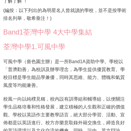
了解了解 ！
(編按：以下列出的為明星名人曾就讀的學校，並不是按學術
排名列舉，敬希垂注！)
Band1荃灣中學 4大中學集結
荃灣中學1.可風中學
可風中學（嗇色園主辦）是一所Band1A資助中學。學校以
「普濟勸善」為校訓及辦學理念，為學生提供優質教育。學
校目標是學生能品學兼優，同時其思維、能力、體魄和氣質
風度等均能兼善。
校風一向以純樸見稱，校內設有訓導組和輔導組，以便關注
學生品格培養和性格發展，建立積極的人生觀和正確的價值
觀。學校以英語作主要教學語言，絕大部分學習、活動、宣
佈都是以英語進行。校方亦樂意取錄外籍交換生，締造良好
的英語環境以及文化交流的機會。同時，設中、英文辯論