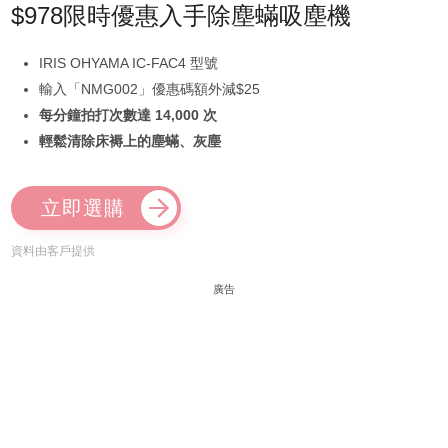
$978限時優惠入手除塵蟎吸塵機
IRIS OHYAMA IC-FAC4 型號
輸入「NMG002」優惠碼額外減$25
每分鐘拍打次數達 14,000 次
輕鬆清除床褥上的塵蟎、灰塵
立即選購
資料由客戶提供
廣告