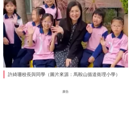
許綺珊校長與同學（圖片來源：馬鞍山循道衛理小學）
廣告