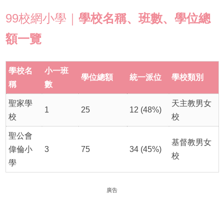
99校網小學｜
學校名稱、班數、學位總
額一覽
學校名
小一班
學位總額
統一派位
學校類別
稱
數
聖家學
天主教男女
1
25
12 (48%)
校
校
聖公會
基督教男女
偉倫小
3
75
34 (45%)
校
學
廣告