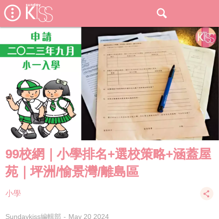
99校網｜小學排名+選校策略+涵蓋屋
苑｜坪洲/愉景灣/離島區
小學
Sundaykiss編輯部
May 20 2024