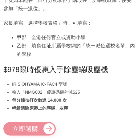
子女如未能在「自行分配學位」階段獲一所學校取錄，便要
參加「統一派位」。
家長填寫「選擇學校表格」時，可填寫：
甲部：全港任何官立或資助小學
乙部：填寫住址所屬學校網的「統一派位選校名單」內
的學校
$978限時優惠入手除塵蟎吸塵機
IRIS OHYAMA IC-FAC4 型號
輸入「NMG002」優惠碼額外減$25
每分鐘拍打次數達 14,000 次
輕鬆清除床褥上的塵蟎、灰塵
立即選購